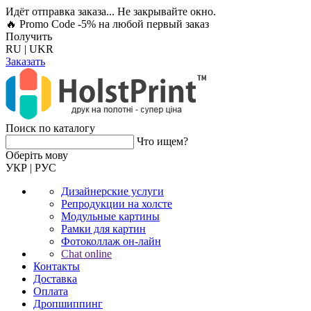
Идёт отправка заказа... Не закрывайте окно.
🔥 Promo Code -5%
на любой первый заказ
Получить
RU
|
UKR
Заказать
Поиск по каталогу
Что ищем?
Оберiть мову
УКР
|
РУС
Дизайнерские услуги
Репродукции на холсте
Модульные картины
Рамки для картин
Фотоколлаж он-лайн
Chat online
Контакты
Доставка
Оплата
Дропшиппинг