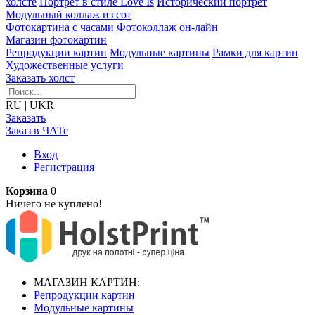
холсте
Портрет в стиле Love Is
Исторический портрет
Модульный коллаж из сот
Фотокартина с часами
Фотоколлаж он-лайн
Магазин фотокартин
Репродукции картин
Модульные картины
Рамки для картин
Художественные услуги
Заказать холст
RU
|
UKR
Заказать
Заказ в ЧАТе
Вход
Регистрация
Корзина
0
Ничего не куплено!
МАГАЗИН КАРТИН:
Репродукции картин
Модульные картины