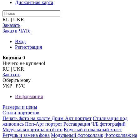
Дисконтная карта
RU
|
UKR
Заказать
Заказ в ЧАТе
Вход
Регистрация
Корзина
0
Ничего не куплено!
RU
|
UKR
Заказать
Оберiть мову
УКР
|
РУС
Информация
Размеры и цены
Стили портретов
Печать фото на холсте
Дрим-Арт портрет
Стилизация под
живопись
Поп-Арт портрет
Реставрация Ч/Б фотографий
Модульная картина по фото
Круглый и овальный холст
Ретушь и замена фона
Модульный фотоколлаж
Фотоколлаж на