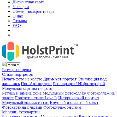
Дисконтная карта
Закладки
Обмен - возврат товара
О нас
Отзывы
FAQ
Размеры и цены
Стили портретов
Печать фото на холсте
Дрим-Арт портрет
Стилизация под
живопись
Поп-Арт портрет
Реставрация Ч/Б фотографий
Модульная картина по фото
Ретушь и замена фона
Модульный фотоколлаж
Фотоколлаж на
холсте
Портрет в стиле Love Is
Исторический портрет
Модульный коллаж из сот
Круглый и овальный холст
Фотокартина с часами
Фотоколлаж он-лайн
Магазин фотокартин
Репродукции картин
Модульные картины
Рамки для картин