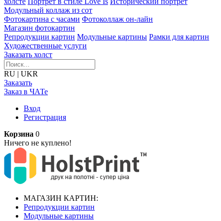
холсте
Портрет в стиле Love Is
Исторический портрет
Модульный коллаж из сот
Фотокартина с часами
Фотоколлаж он-лайн
Магазин фотокартин
Репродукции картин
Модульные картины
Рамки для картин
Художественные услуги
Заказать холст
RU
|
UKR
Заказать
Заказ в ЧАТе
Вход
Регистрация
Корзина
0
Ничего не куплено!
МАГАЗИН КАРТИН:
Репродукции картин
Модульные картины