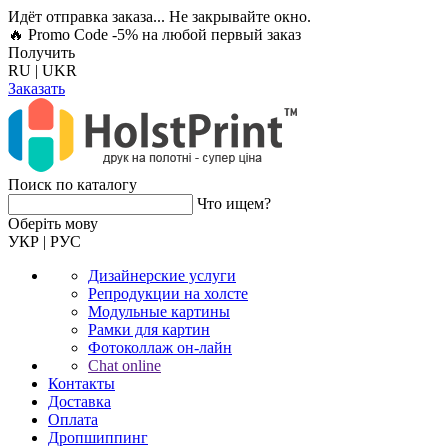
Идёт отправка заказа... Не закрывайте окно.
🔥 Promo Code -5%
на любой первый заказ
Получить
RU
|
UKR
Заказать
Поиск по каталогу
Что ищем?
Оберiть мову
УКР
|
РУС
Дизайнерские услуги
Репродукции на холсте
Модульные картины
Рамки для картин
Фотоколлаж он-лайн
Chat online
Контакты
Доставка
Оплата
Дропшиппинг