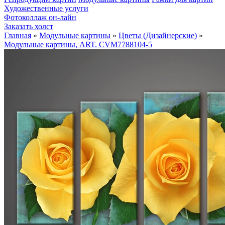
Художественные услуги
Фотоколлаж он-лайн
Заказать холст
Главная
»
Модульные картины
»
Цветы (Дизайнерские)
»
Модульные картины, ART. CVM7788104-5