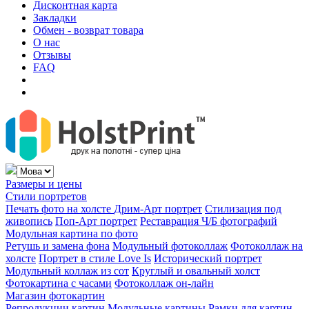
Дисконтная карта
Закладки
Обмен - возврат товара
О нас
Отзывы
FAQ
Размеры и цены
Стили портретов
Печать фото на холсте
Дрим-Арт портрет
Стилизация под
живопись
Поп-Арт портрет
Реставрация Ч/Б фотографий
Модульная картина по фото
Ретушь и замена фона
Модульный фотоколлаж
Фотоколлаж на
холсте
Портрет в стиле Love Is
Исторический портрет
Модульный коллаж из сот
Круглый и овальный холст
Фотокартина с часами
Фотоколлаж он-лайн
Магазин фотокартин
Репродукции картин
Модульные картины
Рамки для картин