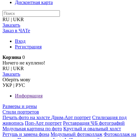
Дисконтная карта
RU
|
UKR
Заказать
Заказ в ЧАТе
Вход
Регистрация
Корзина
0
Ничего не куплено!
RU
|
UKR
Заказать
Оберiть мову
УКР
|
РУС
Информация
Размеры и цены
Стили портретов
Печать фото на холсте
Дрим-Арт портрет
Стилизация под
живопись
Поп-Арт портрет
Реставрация Ч/Б фотографий
Модульная картина по фото
Круглый и овальный холст
Ретушь и замена фона
Модульный фотоколлаж
Фотоколлаж на