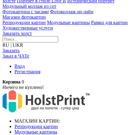
холсте
Портрет в стиле Love Is
Исторический портрет
Модульный коллаж из сот
Фотокартина с часами
Фотоколлаж он-лайн
Магазин фотокартин
Репродукции картин
Модульные картины
Рамки для картин
Художественные услуги
Заказать холст
RU
|
UKR
Заказать
Заказ в ЧАТе
Вход
Регистрация
Корзина
0
Ничего не куплено!
МАГАЗИН КАРТИН:
Репродукции картин
Модульные картины