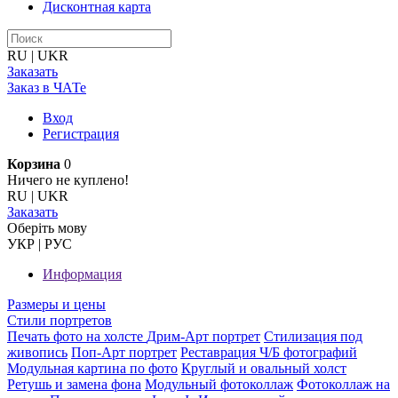
Дисконтная карта
RU
|
UKR
Заказать
Заказ в ЧАТе
Вход
Регистрация
Корзина
0
Ничего не куплено!
RU
|
UKR
Заказать
Оберiть мову
УКР
|
РУС
Информация
Размеры и цены
Стили портретов
Печать фото на холсте
Дрим-Арт портрет
Стилизация под
живопись
Поп-Арт портрет
Реставрация Ч/Б фотографий
Модульная картина по фото
Круглый и овальный холст
Ретушь и замена фона
Модульный фотоколлаж
Фотоколлаж на