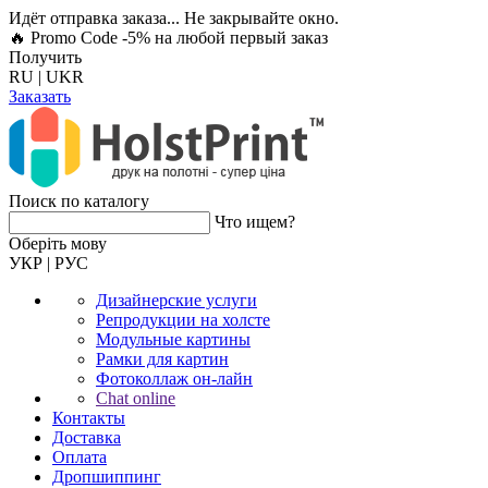
Идёт отправка заказа... Не закрывайте окно.
🔥 Promo Code -5%
на любой первый заказ
Получить
RU
|
UKR
Заказать
Поиск по каталогу
Что ищем?
Оберiть мову
УКР
|
РУС
Дизайнерские услуги
Репродукции на холсте
Модульные картины
Рамки для картин
Фотоколлаж он-лайн
Chat online
Контакты
Доставка
Оплата
Дропшиппинг