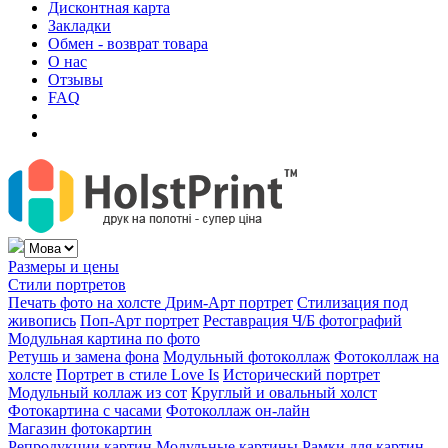
Дисконтная карта
Закладки
Обмен - возврат товара
О нас
Отзывы
FAQ
Размеры и цены
Стили портретов
Печать фото на холсте
Дрим-Арт портрет
Стилизация под
живопись
Поп-Арт портрет
Реставрация Ч/Б фотографий
Модульная картина по фото
Ретушь и замена фона
Модульный фотоколлаж
Фотоколлаж на
холсте
Портрет в стиле Love Is
Исторический портрет
Модульный коллаж из сот
Круглый и овальный холст
Фотокартина с часами
Фотоколлаж он-лайн
Магазин фотокартин
Репродукции картин
Модульные картины
Рамки для картин