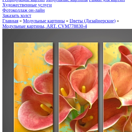
Художественные услуги
Фотоколлаж он-лайн
Заказать холст
Главная
»
Модульные картины
»
Цветы (Дизайнерские)
»
Модульные картины, ART. CVM778830-4