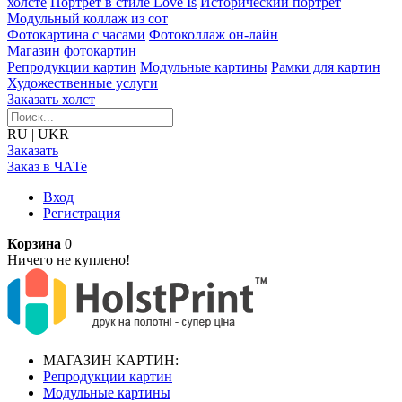
холсте
Портрет в стиле Love Is
Исторический портрет
Модульный коллаж из сот
Фотокартина с часами
Фотоколлаж он-лайн
Магазин фотокартин
Репродукции картин
Модульные картины
Рамки для картин
Художественные услуги
Заказать холст
RU
|
UKR
Заказать
Заказ в ЧАТе
Вход
Регистрация
Корзина
0
Ничего не куплено!
МАГАЗИН КАРТИН:
Репродукции картин
Модульные картины