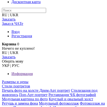
Дисконтная карта
RU
|
UKR
Заказать
Заказ в ЧАТе
Вход
Регистрация
Корзина
0
Ничего не куплено!
RU
|
UKR
Заказать
Оберiть мову
УКР
|
РУС
Информация
Размеры и цены
Стили портретов
Печать фото на холсте
Дрим-Арт портрет
Стилизация под
живопись
Поп-Арт портрет
Реставрация Ч/Б фотографий
Модульная картина по фото
Круглый и овальный холст
Ретушь и замена фона
Модульный фотоколлаж
Фотоколлаж на