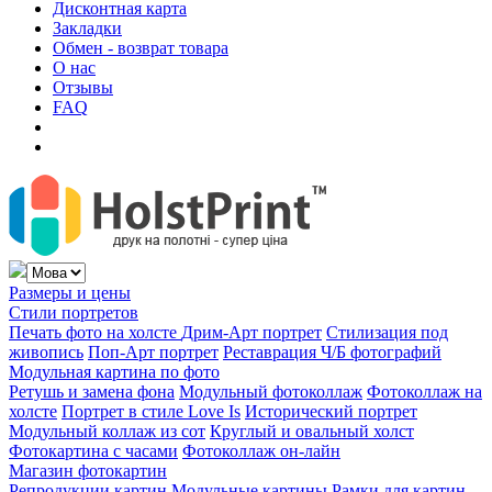
Дисконтная карта
Закладки
Обмен - возврат товара
О нас
Отзывы
FAQ
Размеры и цены
Стили портретов
Печать фото на холсте
Дрим-Арт портрет
Стилизация под
живопись
Поп-Арт портрет
Реставрация Ч/Б фотографий
Модульная картина по фото
Ретушь и замена фона
Модульный фотоколлаж
Фотоколлаж на
холсте
Портрет в стиле Love Is
Исторический портрет
Модульный коллаж из сот
Круглый и овальный холст
Фотокартина с часами
Фотоколлаж он-лайн
Магазин фотокартин
Репродукции картин
Модульные картины
Рамки для картин