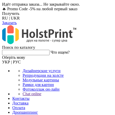
Идёт отправка заказа... Не закрывайте окно.
🔥 Promo Code -5%
на любой первый заказ
Получить
RU
|
UKR
Заказать
Поиск по каталогу
Что ищем?
Оберiть мову
УКР
|
РУС
Дизайнерские услуги
Репродукции на холсте
Модульные картины
Рамки для картин
Фотоколлаж он-лайн
Chat online
Контакты
Доставка
Оплата
Дропшиппинг