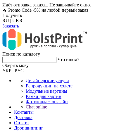
Идёт отправка заказа... Не закрывайте окно.
🔥 Promo Code -5%
на любой первый заказ
Получить
RU
|
UKR
Заказать
Поиск по каталогу
Что ищем?
Оберiть мову
УКР
|
РУС
Дизайнерские услуги
Репродукции на холсте
Модульные картины
Рамки для картин
Фотоколлаж он-лайн
Chat online
Контакты
Доставка
Оплата
Дропшиппинг