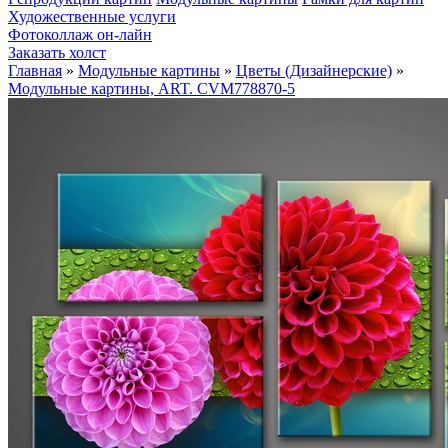
Художественные услуги
Фотоколлаж он-лайн
Заказать холст
Главная
»
Модульные картины
»
Цветы (Дизайнерские)
»
Модульные картины, ART. CVM778870-5