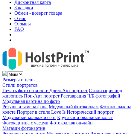
Дисконтная карта
Закладки
Обмен - возврат товара
О нас
Отзывы
FAQ
Размеры и цены
Стили портретов
Печать фото на холсте
Дрим-Арт портрет
Стилизация под
живопись
Поп-Арт портрет
Реставрация Ч/Б фотографий
Модульная картина по фото
Ретушь и замена фона
Модульный фотоколлаж
Фотоколлаж на
холсте
Портрет в стиле Love Is
Исторический портрет
Модульный коллаж из сот
Круглый и овальный холст
Фотокартина с часами
Фотоколлаж он-лайн
Магазин фотокартин
Репродукции картин
Модульные картины
Рамки для картин