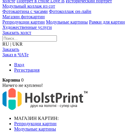
холсте
Портрет в стиле Love Is
Исторический портрет
Модульный коллаж из сот
Фотокартина с часами
Фотоколлаж он-лайн
Магазин фотокартин
Репродукции картин
Модульные картины
Рамки для картин
Художественные услуги
Заказать холст
RU
|
UKR
Заказать
Заказ в ЧАТе
Вход
Регистрация
Корзина
0
Ничего не куплено!
МАГАЗИН КАРТИН:
Репродукции картин
Модульные картины