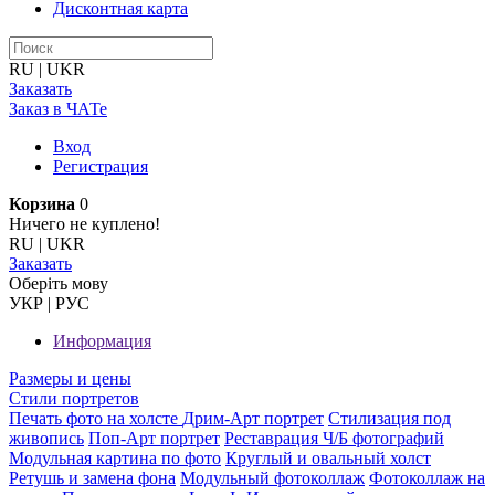
Дисконтная карта
RU
|
UKR
Заказать
Заказ в ЧАТе
Вход
Регистрация
Корзина
0
Ничего не куплено!
RU
|
UKR
Заказать
Оберiть мову
УКР
|
РУС
Информация
Размеры и цены
Стили портретов
Печать фото на холсте
Дрим-Арт портрет
Стилизация под
живопись
Поп-Арт портрет
Реставрация Ч/Б фотографий
Модульная картина по фото
Круглый и овальный холст
Ретушь и замена фона
Модульный фотоколлаж
Фотоколлаж на