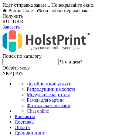
Идёт отправка заказа... Не закрывайте окно.
🔥 Promo Code -5%
на любой первый заказ
Получить
RU
|
UKR
Заказать
Поиск по каталогу
Что ищем?
Оберiть мову
УКР
|
РУС
Дизайнерские услуги
Репродукции на холсте
Модульные картины
Рамки для картин
Фотоколлаж он-лайн
Chat online
Контакты
Доставка
Оплата
Дропшиппинг