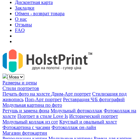
Дисконтная карта
Закладки
Обмен - возврат товара
О нас
Отзывы
FAQ
Размеры и цены
Стили портретов
Печать фото на холсте
Дрим-Арт портрет
Стилизация под
живопись
Поп-Арт портрет
Реставрация Ч/Б фотографий
Модульная картина по фото
Ретушь и замена фона
Модульный фотоколлаж
Фотоколлаж на
холсте
Портрет в стиле Love Is
Исторический портрет
Модульный коллаж из сот
Круглый и овальный холст
Фотокартина с часами
Фотоколлаж он-лайн
Магазин фотокартин
Репродукции картин
Модульные картины
Рамки для картин