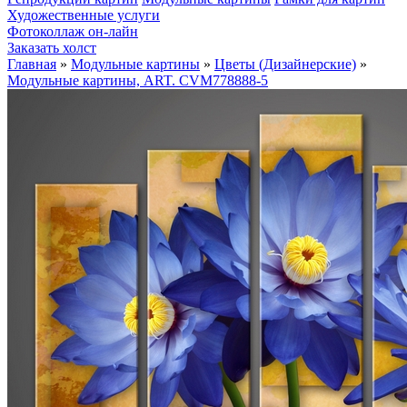
Художественные услуги
Фотоколлаж он-лайн
Заказать холст
Главная
»
Модульные картины
»
Цветы (Дизайнерские)
»
Модульные картины, ART. CVM778888-5