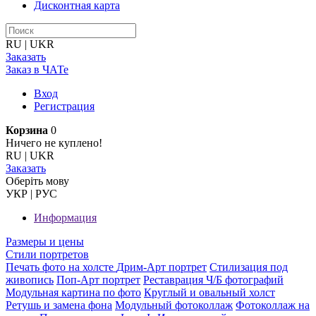
Дисконтная карта
RU
|
UKR
Заказать
Заказ в ЧАТе
Вход
Регистрация
Корзина
0
Ничего не куплено!
RU
|
UKR
Заказать
Оберiть мову
УКР
|
РУС
Информация
Размеры и цены
Стили портретов
Печать фото на холсте
Дрим-Арт портрет
Стилизация под
живопись
Поп-Арт портрет
Реставрация Ч/Б фотографий
Модульная картина по фото
Круглый и овальный холст
Ретушь и замена фона
Модульный фотоколлаж
Фотоколлаж на