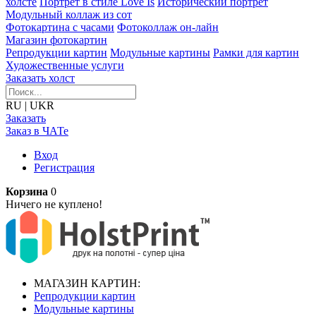
холсте
Портрет в стиле Love Is
Исторический портрет
Модульный коллаж из сот
Фотокартина с часами
Фотоколлаж он-лайн
Магазин фотокартин
Репродукции картин
Модульные картины
Рамки для картин
Художественные услуги
Заказать холст
RU
|
UKR
Заказать
Заказ в ЧАТе
Вход
Регистрация
Корзина
0
Ничего не куплено!
МАГАЗИН КАРТИН:
Репродукции картин
Модульные картины