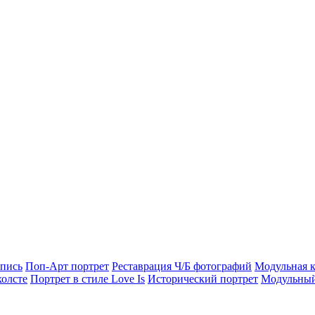
опись
Поп-Арт портрет
Реставрация Ч/Б фотографий
Модульная к
холсте
Портрет в стиле Love Is
Исторический портрет
Модульный