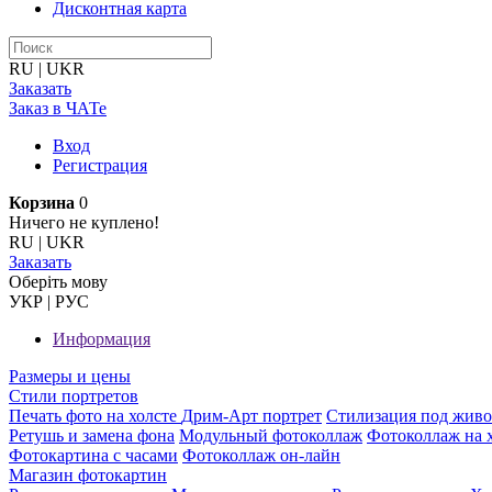
Дисконтная карта
RU
|
UKR
Заказать
Заказ в ЧАТе
Вход
Регистрация
Корзина
0
Ничего не куплено!
RU
|
UKR
Заказать
Оберiть мову
УКР
|
РУС
Информация
Размеры и цены
Стили портретов
Печать фото на холсте
Дрим-Арт портрет
Стилизация под жив
Ретушь и замена фона
Модульный фотоколлаж
Фотоколлаж на 
Фотокартина с часами
Фотоколлаж он-лайн
Магазин фотокартин