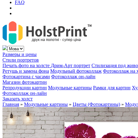
FAQ
Размеры и цены
Стили портретов
Печать фото на холсте
Дрим-Арт портрет
Стилизация под жив
Ретушь и замена фона
Модульный фотоколлаж
Фотоколлаж на 
Фотокартина с часами
Фотоколлаж он-лайн
Магазин фотокартин
Репродукции картин
Модульные картины
Рамки для картин
Ху
Фотоколлаж он-лайн
Заказать холст
Главная
»
Модульные картины
»
Цветы (Фотокартины)
»
Модул