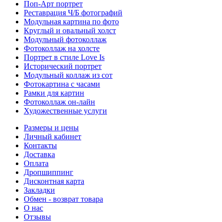
Поп-Арт портрет
Реставрация Ч/Б фотографий
Модульная картина по фото
Круглый и овальный холст
Модульный фотоколлаж
Фотоколлаж на холсте
Портрет в стиле Love Is
Исторический портрет
Модульный коллаж из сот
Фотокартина с часами
Рамки для картин
Фотоколлаж он-лайн
Художественные услуги
Размеры и цены
Личный кабинет
Контакты
Доставка
Оплата
Дропшиппинг
Дисконтная карта
Закладки
Обмен - возврат товара
О нас
Отзывы