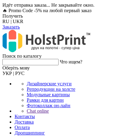
Идёт отправка заказа... Не закрывайте окно.
🔥 Promo Code -5%
на любой первый заказ
Получить
RU
|
UKR
Заказать
Поиск по каталогу
Что ищем?
Оберiть мову
УКР
|
РУС
Дизайнерские услуги
Репродукции на холсте
Модульные картины
Рамки для картин
Фотоколлаж он-лайн
Chat online
Контакты
Доставка
Оплата
Дропшиппинг