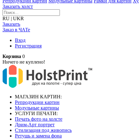
Репродукции картин
Модульные картины
Рамки для картин
Ху
Заказать холст
RU
|
UKR
Заказать
Заказ в ЧАТе
Вход
Регистрация
Корзина
0
Ничего не куплено!
МАГАЗИН КАРТИН:
Репродукции картин
Модульные картины
УСЛУГИ ПЕЧАТИ:
Печать фото на холсте
Дрим-Арт портрет
Стилизация под живопись
Ретушь и замена фона