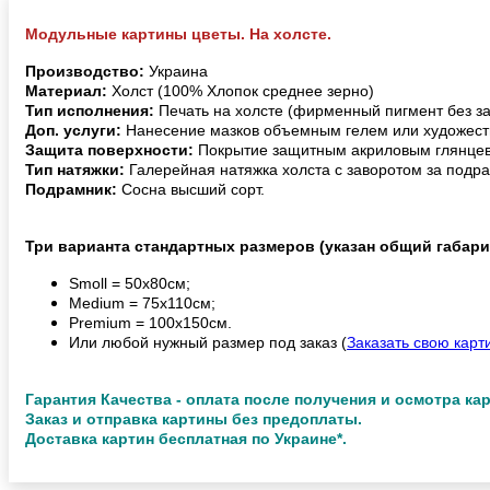
Модульные картины цветы. На холсте.
Производство:
Украина
Материал:
Холст (100% Хлопок среднее зерно)
Тип исполнения:
Печать на холсте (фирменный пигмент без з
Доп. услуги:
Нанесение мазков объемным гелем или художест
Защита поверхности:
Покрытие защитным акриловым глянцев
Тип натяжки:
Галерейная натяжка холста с заворотом за подра
Подрамник:
Сосна высший сорт.
Три варианта стандартных размеров (указан общий габари
Smoll = 50х80см;
Medium = 75х110см;
Premium = 100х150см.
Или любой нужный размер под заказ (
Заказать свою карт
Гарантия Качества - оплата после получения и осмотра ка
Заказ и отправка картины без предоплаты.
Доставка картин бесплатная по Украине*.