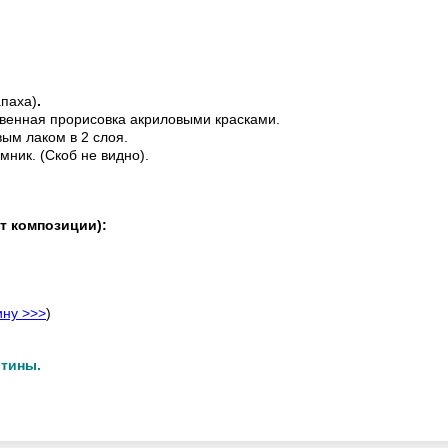
апаха)
.
венная прорисовка акриловыми красками.
ым лаком в 2 слоя.
мник. (Скоб не видно).
т композиции):
ину >>>
)
ртины.