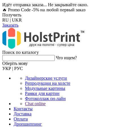
Идёт отправка заказа... Не закрывайте окно.
🔥 Promo Code -5%
на любой первый заказ
Получить
RU
|
UKR
Заказать
Поиск по каталогу
Что ищем?
Оберiть мову
УКР
|
РУС
Дизайнерские услуги
Репродукции на холсте
Модульные картины
Рамки для картин
Фотоколлаж он-лайн
Chat online
Контакты
Доставка
Оплата
Дропшиппинг