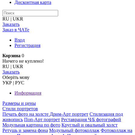
Дисконтная карта
RU
|
UKR
Заказать
Заказ в ЧАТе
Вход
Регистрация
Корзина
0
Ничего не куплено!
RU
|
UKR
Заказать
Оберiть мову
УКР
|
РУС
Информация
Размеры и цены
Стили портретов
Печать фото на холсте
Дрим-Арт портрет
Стилизация под
живопись
Поп-Арт портрет
Реставрация Ч/Б фотографий
Модульная картина по фото
Круглый и овальный холст
Ретушь и замена фона
Модульный фотоколлаж
Фотоколлаж на