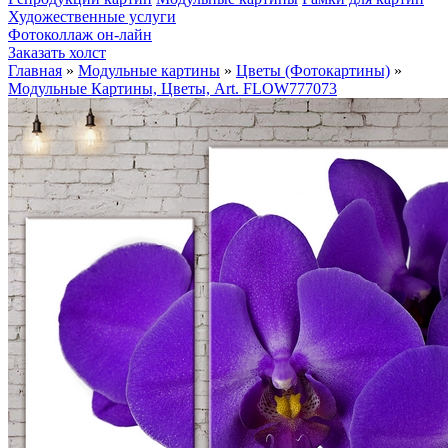
Художественные услуги
Фотоколлаж он-лайн
Заказать холст
Главная
»
Модульные картины
»
Цветы (Фотокартины)
»
Модульные Картины, Цветы, Art. FLOW777073