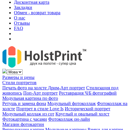
Дисконтная карта
Закладки
Обмен - возврат товара
О нас
Отзывы
FAQ
Размеры и цены
Стили портретов
Печать фото на холсте
Дрим-Арт портрет
Стилизация под
живопись
Поп-Арт портрет
Реставрация Ч/Б фотографий
Модульная картина по фото
Ретушь и замена фона
Модульный фотоколлаж
Фотоколлаж на
холсте
Портрет в стиле Love Is
Исторический портрет
Модульный коллаж из сот
Круглый и овальный холст
Фотокартина с часами
Фотоколлаж он-лайн
Магазин фотокартин
Репродукции картин
Модульные картины
Рамки для картин