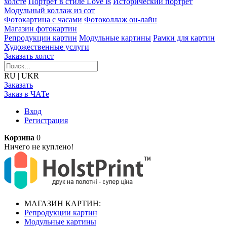
холсте
Портрет в стиле Love Is
Исторический портрет
Модульный коллаж из сот
Фотокартина с часами
Фотоколлаж он-лайн
Магазин фотокартин
Репродукции картин
Модульные картины
Рамки для картин
Художественные услуги
Заказать холст
RU
|
UKR
Заказать
Заказ в ЧАТе
Вход
Регистрация
Корзина
0
Ничего не куплено!
МАГАЗИН КАРТИН:
Репродукции картин
Модульные картины