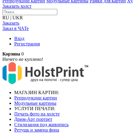
Репродукции картин
Модульные картины
Рамки для картин
Ху
Заказать холст
RU
|
UKR
Заказать
Заказ в ЧАТе
Вход
Регистрация
Корзина
0
Ничего не куплено!
МАГАЗИН КАРТИН:
Репродукции картин
Модульные картины
УСЛУГИ ПЕЧАТИ:
Печать фото на холсте
Дрим-Арт портрет
Стилизация под живопись
Ретушь и замена фона