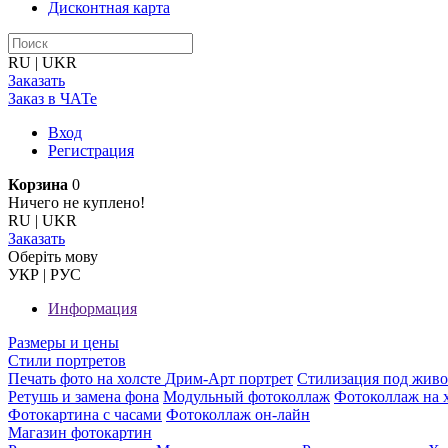
Дисконтная карта
RU
|
UKR
Заказать
Заказ в ЧАТе
Вход
Регистрация
Корзина
0
Ничего не куплено!
RU
|
UKR
Заказать
Оберiть мову
УКР
|
РУС
Информация
Размеры и цены
Стили портретов
Печать фото на холсте
Дрим-Арт портрет
Стилизация под жив
Ретушь и замена фона
Модульный фотоколлаж
Фотоколлаж на 
Фотокартина с часами
Фотоколлаж он-лайн
Магазин фотокартин