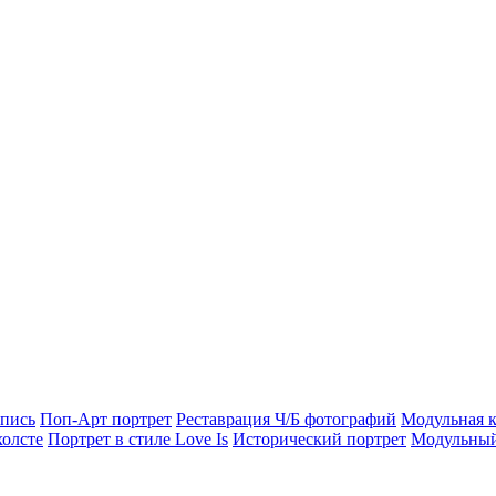
опись
Поп-Арт портрет
Реставрация Ч/Б фотографий
Модульная к
холсте
Портрет в стиле Love Is
Исторический портрет
Модульный