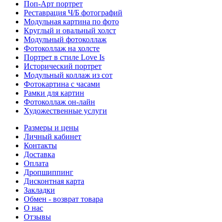
Поп-Арт портрет
Реставрация Ч/Б фотографий
Модульная картина по фото
Круглый и овальный холст
Модульный фотоколлаж
Фотоколлаж на холсте
Портрет в стиле Love Is
Исторический портрет
Модульный коллаж из сот
Фотокартина с часами
Рамки для картин
Фотоколлаж он-лайн
Художественные услуги
Размеры и цены
Личный кабинет
Контакты
Доставка
Оплата
Дропшиппинг
Дисконтная карта
Закладки
Обмен - возврат товара
О нас
Отзывы