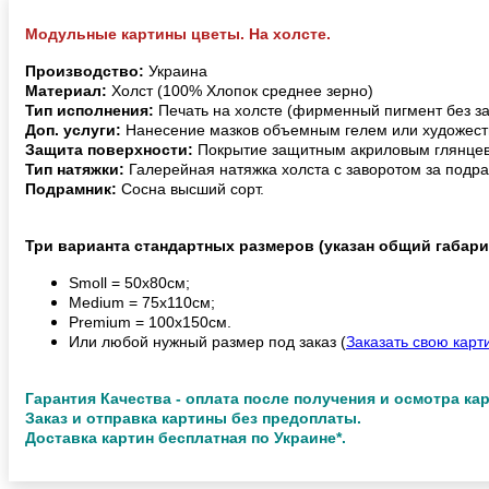
Модульные картины цветы. На холсте.
Производство:
Украина
Материал:
Холст (100% Хлопок среднее зерно)
Тип исполнения:
Печать на холсте (фирменный пигмент без з
Доп. услуги:
Нанесение мазков объемным гелем или художест
Защита поверхности:
Покрытие защитным акриловым глянцев
Тип натяжки:
Галерейная натяжка холста с заворотом за подра
Подрамник:
Сосна высший сорт.
Три варианта стандартных размеров (указан общий габари
Smoll = 50х80см;
Medium = 75х110см;
Premium = 100х150см.
Или любой нужный размер под заказ (
Заказать свою карт
Гарантия Качества - оплата после получения и осмотра ка
Заказ и отправка картины без предоплаты.
Доставка картин бесплатная по Украине*.