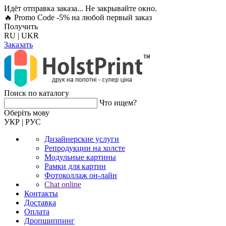
Идёт отправка заказа... Не закрывайте окно.
🔥 Promo Code -5%
на любой первый заказ
Получить
RU
|
UKR
Заказать
Поиск по каталогу
Что ищем?
Оберiть мову
УКР
|
РУС
Дизайнерские услуги
Репродукции на холсте
Модульные картины
Рамки для картин
Фотоколлаж он-лайн
Chat online
Контакты
Доставка
Оплата
Дропшиппинг