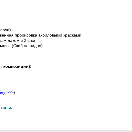
апаха)
.
венная прорисовка акриловыми красками.
ым лаком в 2 слоя.
мник. (Скоб не видно).
т композиции):
ину >>>
)
ртины.