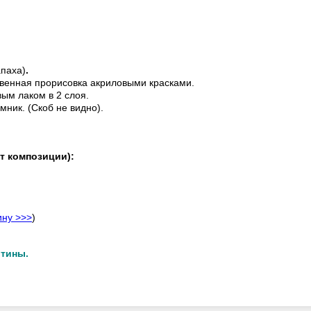
апаха)
.
венная прорисовка акриловыми красками.
ым лаком в 2 слоя.
мник. (Скоб не видно).
т композиции):
ину >>>
)
ртины.