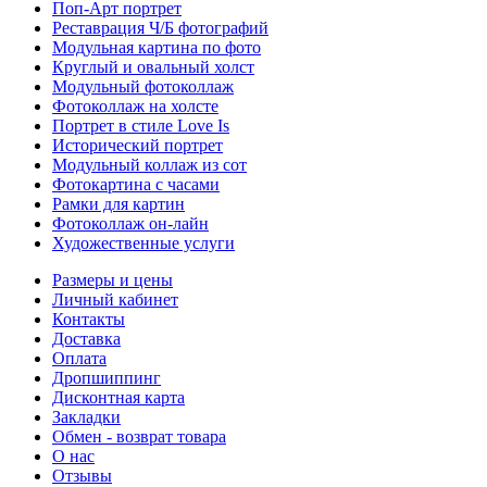
Поп-Арт портрет
Реставрация Ч/Б фотографий
Модульная картина по фото
Круглый и овальный холст
Модульный фотоколлаж
Фотоколлаж на холсте
Портрет в стиле Love Is
Исторический портрет
Модульный коллаж из сот
Фотокартина с часами
Рамки для картин
Фотоколлаж он-лайн
Художественные услуги
Размеры и цены
Личный кабинет
Контакты
Доставка
Оплата
Дропшиппинг
Дисконтная карта
Закладки
Обмен - возврат товара
О нас
Отзывы