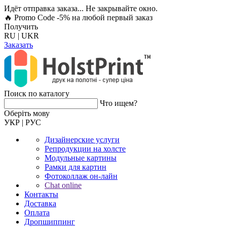
Идёт отправка заказа... Не закрывайте окно.
🔥 Promo Code -5%
на любой первый заказ
Получить
RU
|
UKR
Заказать
Поиск по каталогу
Что ищем?
Оберiть мову
УКР
|
РУС
Дизайнерские услуги
Репродукции на холсте
Модульные картины
Рамки для картин
Фотоколлаж он-лайн
Chat online
Контакты
Доставка
Оплата
Дропшиппинг