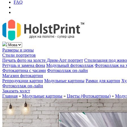
FAQ
Размеры и цены
Стили портретов
Печать фото на холсте
Дрим-Арт портрет
Стилизация под жив
Ретушь и замена фона
Модульный фотоколлаж
Фотоколлаж на 
Фотокартина с часами
Фотоколлаж он-лайн
Магазин фотокартин
Репродукции картин
Модульные картины
Рамки для картин
Ху
Фотоколлаж он-лайн
Заказать холст
Главная
»
Модульные картины
»
Цветы (Фотокартины)
»
Модул