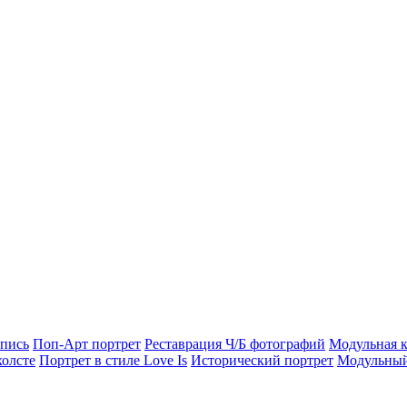
опись
Поп-Арт портрет
Реставрация Ч/Б фотографий
Модульная к
холсте
Портрет в стиле Love Is
Исторический портрет
Модульный