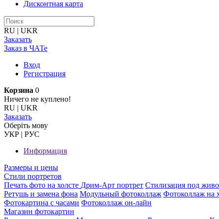
Дисконтная карта
RU
|
UKR
Заказать
Заказ в ЧАТе
Вход
Регистрация
Корзина
0
Ничего не куплено!
RU
|
UKR
Заказать
Оберiть мову
УКР
|
РУС
Информация
Размеры и цены
Стили портретов
Печать фото на холсте
Дрим-Арт портрет
Стилизация под жив
Ретушь и замена фона
Модульный фотоколлаж
Фотоколлаж на 
Фотокартина с часами
Фотоколлаж он-лайн
Магазин фотокартин