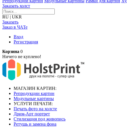
Репродукции картин
Модульные картины
Рамки для картин
Ху
Заказать холст
RU
|
UKR
Заказать
Заказ в ЧАТе
Вход
Регистрация
Корзина
0
Ничего не куплено!
МАГАЗИН КАРТИН:
Репродукции картин
Модульные картины
УСЛУГИ ПЕЧАТИ:
Печать фото на холсте
Дрим-Арт портрет
Стилизация под живопись
Ретушь и замена фона