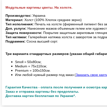
Модульные картины цветы. На холсте.
Производство:
Украина
Материал:
Холст (100% Хлопок среднее зерно)
Тип исполнения:
Печать на холсте (фирменный пигмент без з
Доп. услуги:
Нанесение мазков объемным гелем или художест
Защита поверхности:
Покрытие защитным акриловым глянцев
Тип натяжки:
Галерейная натяжка холста с заворотом за подра
Подрамник:
Сосна высший сорт.
Три варианта стандартных размеров (указан общий габари
Smoll = 50х80см;
Medium = 75х110см;
Premium = 100х150см.
Или любой нужный размер под заказ (
Заказать свою карт
Гарантия Качества - оплата после получения и осмотра ка
Заказ и отправка картины без предоплаты.
Доставка картин бесплатная по Украине*.