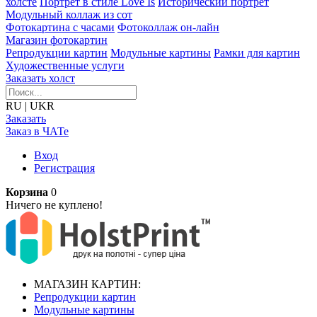
холсте
Портрет в стиле Love Is
Исторический портрет
Модульный коллаж из сот
Фотокартина с часами
Фотоколлаж он-лайн
Магазин фотокартин
Репродукции картин
Модульные картины
Рамки для картин
Художественные услуги
Заказать холст
RU
|
UKR
Заказать
Заказ в ЧАТе
Вход
Регистрация
Корзина
0
Ничего не куплено!
МАГАЗИН КАРТИН:
Репродукции картин
Модульные картины