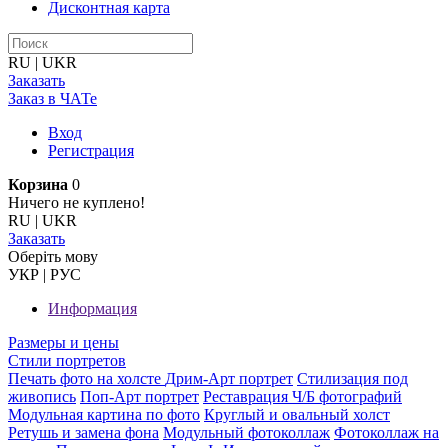
Дисконтная карта
RU
|
UKR
Заказать
Заказ в ЧАТе
Вход
Регистрация
Корзина
0
Ничего не куплено!
RU
|
UKR
Заказать
Оберiть мову
УКР
|
РУС
Информация
Размеры и цены
Стили портретов
Печать фото на холсте
Дрим-Арт портрет
Стилизация под
живопись
Поп-Арт портрет
Реставрация Ч/Б фотографий
Модульная картина по фото
Круглый и овальный холст
Ретушь и замена фона
Модульный фотоколлаж
Фотоколлаж на