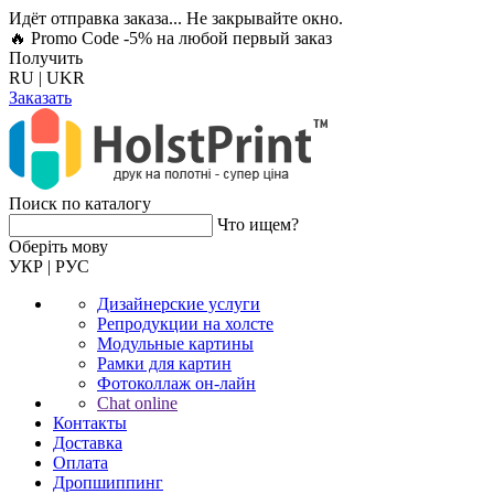
Идёт отправка заказа... Не закрывайте окно.
🔥 Promo Code -5%
на любой первый заказ
Получить
RU
|
UKR
Заказать
Поиск по каталогу
Что ищем?
Оберiть мову
УКР
|
РУС
Дизайнерские услуги
Репродукции на холсте
Модульные картины
Рамки для картин
Фотоколлаж он-лайн
Chat online
Контакты
Доставка
Оплата
Дропшиппинг