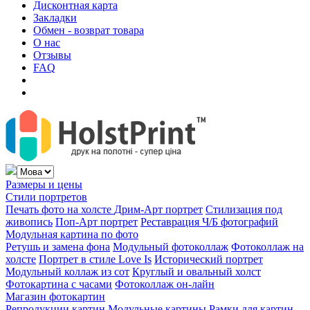
Дисконтная карта
Закладки
Обмен - возврат товара
О нас
Отзывы
FAQ
Размеры и цены
Стили портретов
Печать фото на холсте
Дрим-Арт портрет
Стилизация под
живопись
Поп-Арт портрет
Реставрация Ч/Б фотографий
Модульная картина по фото
Ретушь и замена фона
Модульный фотоколлаж
Фотоколлаж на
холсте
Портрет в стиле Love Is
Исторический портрет
Модульный коллаж из сот
Круглый и овальный холст
Фотокартина с часами
Фотоколлаж он-лайн
Магазин фотокартин
Репродукции картин
Модульные картины
Рамки для картин