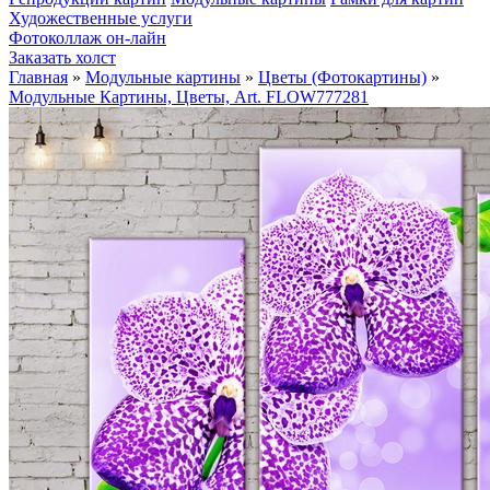
Художественные услуги
Фотоколлаж он-лайн
Заказать холст
Главная
»
Модульные картины
»
Цветы (Фотокартины)
»
Модульные Картины, Цветы, Art. FLOW777281