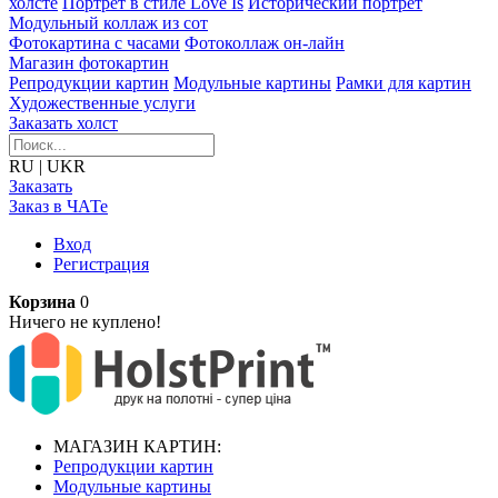
холсте
Портрет в стиле Love Is
Исторический портрет
Модульный коллаж из сот
Фотокартина с часами
Фотоколлаж он-лайн
Магазин фотокартин
Репродукции картин
Модульные картины
Рамки для картин
Художественные услуги
Заказать холст
RU
|
UKR
Заказать
Заказ в ЧАТе
Вход
Регистрация
Корзина
0
Ничего не куплено!
МАГАЗИН КАРТИН:
Репродукции картин
Модульные картины