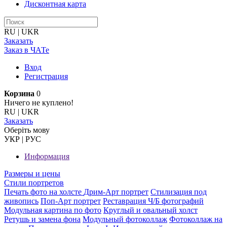
Дисконтная карта
RU
|
UKR
Заказать
Заказ в ЧАТе
Вход
Регистрация
Корзина
0
Ничего не куплено!
RU
|
UKR
Заказать
Оберiть мову
УКР
|
РУС
Информация
Размеры и цены
Стили портретов
Печать фото на холсте
Дрим-Арт портрет
Стилизация под
живопись
Поп-Арт портрет
Реставрация Ч/Б фотографий
Модульная картина по фото
Круглый и овальный холст
Ретушь и замена фона
Модульный фотоколлаж
Фотоколлаж на