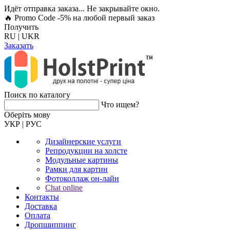
Идёт отправка заказа... Не закрывайте окно.
🔥 Promo Code -5%
на любой первый заказ
Получить
RU
|
UKR
Заказать
Поиск по каталогу
Что ищем?
Оберiть мову
УКР
|
РУС
Дизайнерские услуги
Репродукции на холсте
Модульные картины
Рамки для картин
Фотоколлаж он-лайн
Chat online
Контакты
Доставка
Оплата
Дропшиппинг