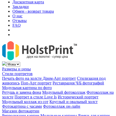
Дисконтная карта
Закладки
Обмен - возврат товара
О нас
Отзывы
FAQ
Размеры и цены
Стили портретов
Печать фото на холсте
Дрим-Арт портрет
Стилизация под
живопись
Поп-Арт портрет
Реставрация Ч/Б фотографий
Модульная картина по фото
Ретушь и замена фона
Модульный фотоколлаж
Фотоколлаж на
холсте
Портрет в стиле Love Is
Исторический портрет
Модульный коллаж из сот
Круглый и овальный холст
Фотокартина с часами
Фотоколлаж он-лайн
Магазин фотокартин
Репродукции картин
Модульные картины
Рамки для картин