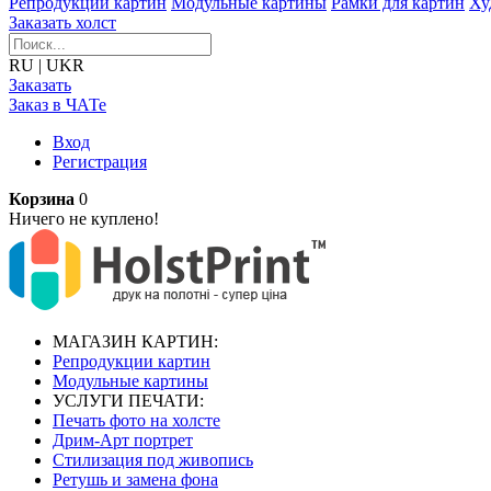
Репродукции картин
Модульные картины
Рамки для картин
Ху
Заказать холст
RU
|
UKR
Заказать
Заказ в ЧАТе
Вход
Регистрация
Корзина
0
Ничего не куплено!
МАГАЗИН КАРТИН:
Репродукции картин
Модульные картины
УСЛУГИ ПЕЧАТИ:
Печать фото на холсте
Дрим-Арт портрет
Стилизация под живопись
Ретушь и замена фона