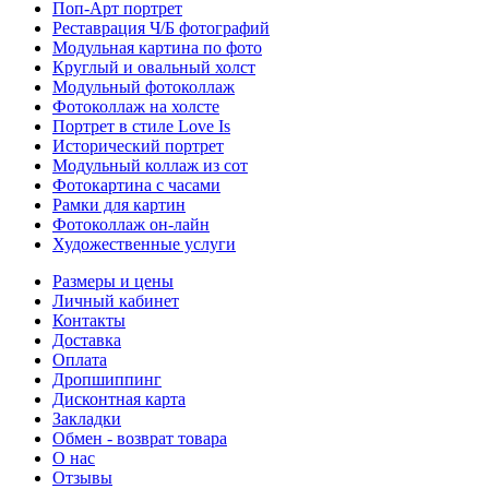
Поп-Арт портрет
Реставрация Ч/Б фотографий
Модульная картина по фото
Круглый и овальный холст
Модульный фотоколлаж
Фотоколлаж на холсте
Портрет в стиле Love Is
Исторический портрет
Модульный коллаж из сот
Фотокартина с часами
Рамки для картин
Фотоколлаж он-лайн
Художественные услуги
Размеры и цены
Личный кабинет
Контакты
Доставка
Оплата
Дропшиппинг
Дисконтная карта
Закладки
Обмен - возврат товара
О нас
Отзывы