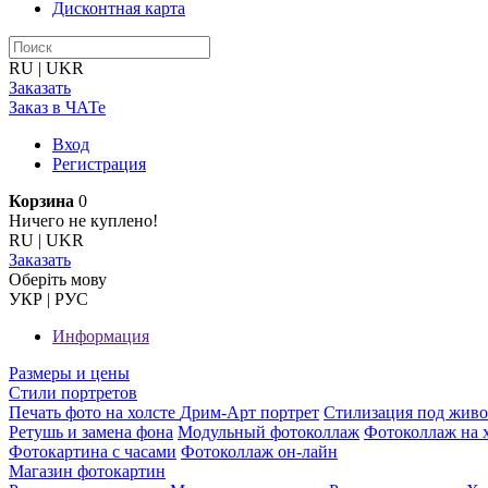
Дисконтная карта
RU
|
UKR
Заказать
Заказ в ЧАТе
Вход
Регистрация
Корзина
0
Ничего не куплено!
RU
|
UKR
Заказать
Оберiть мову
УКР
|
РУС
Информация
Размеры и цены
Стили портретов
Печать фото на холсте
Дрим-Арт портрет
Стилизация под жив
Ретушь и замена фона
Модульный фотоколлаж
Фотоколлаж на 
Фотокартина с часами
Фотоколлаж он-лайн
Магазин фотокартин