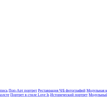
опись
Поп-Арт портрет
Реставрация Ч/Б фотографий
Модульная к
холсте
Портрет в стиле Love Is
Исторический портрет
Модульный