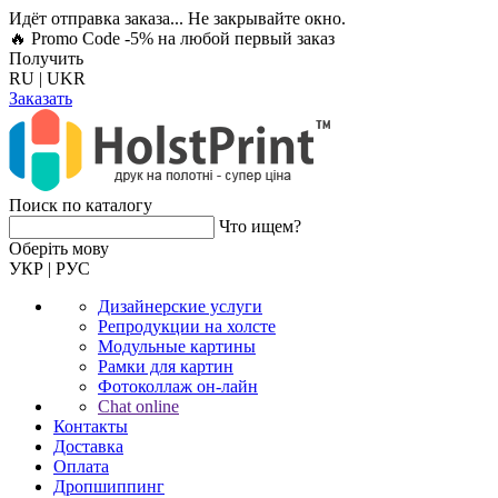
Идёт отправка заказа... Не закрывайте окно.
🔥 Promo Code -5%
на любой первый заказ
Получить
RU
|
UKR
Заказать
Поиск по каталогу
Что ищем?
Оберiть мову
УКР
|
РУС
Дизайнерские услуги
Репродукции на холсте
Модульные картины
Рамки для картин
Фотоколлаж он-лайн
Chat online
Контакты
Доставка
Оплата
Дропшиппинг