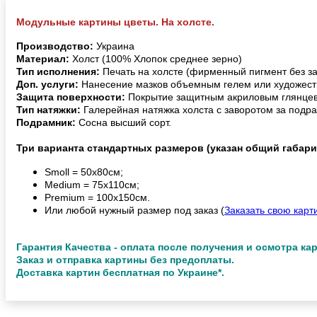
Модульные картины цветы. На холсте.
Производство:
Украина
Материал:
Холст (100% Хлопок среднее зерно)
Тип исполнения:
Печать на холсте (фирменный пигмент без з
Доп. услуги:
Нанесение мазков объемным гелем или художест
Защита поверхности:
Покрытие защитным акриловым глянцев
Тип натяжки:
Галерейная натяжка холста с заворотом за подра
Подрамник:
Сосна высший сорт.
Три варианта стандартных размеров (указан общий габари
Smoll = 50х80см;
Medium = 75х110см;
Premium = 100х150см.
Или любой нужный размер под заказ (
Заказать свою карт
Гарантия Качества - оплата после получения и осмотра ка
Заказ и отправка картины без предоплаты.
Доставка картин бесплатная по Украине*.