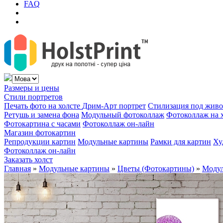
FAQ
Размеры и цены
Стили портретов
Печать фото на холсте
Дрим-Арт портрет
Стилизация под жив
Ретушь и замена фона
Модульный фотоколлаж
Фотоколлаж на 
Фотокартина с часами
Фотоколлаж он-лайн
Магазин фотокартин
Репродукции картин
Модульные картины
Рамки для картин
Ху
Фотоколлаж он-лайн
Заказать холст
Главная
»
Модульные картины
»
Цветы (Фотокартины)
»
Модул