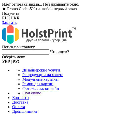
Идёт отправка заказа... Не закрывайте окно.
🔥 Promo Code -5%
на любой первый заказ
Получить
RU
|
UKR
Заказать
Поиск по каталогу
Что ищем?
Оберiть мову
УКР
|
РУС
Дизайнерские услуги
Репродукции на холсте
Модульные картины
Рамки для картин
Фотоколлаж он-лайн
Chat online
Контакты
Доставка
Оплата
Дропшиппинг