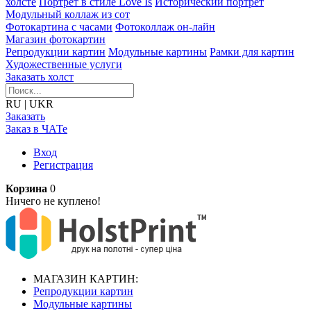
холсте
Портрет в стиле Love Is
Исторический портрет
Модульный коллаж из сот
Фотокартина с часами
Фотоколлаж он-лайн
Магазин фотокартин
Репродукции картин
Модульные картины
Рамки для картин
Художественные услуги
Заказать холст
RU
|
UKR
Заказать
Заказ в ЧАТе
Вход
Регистрация
Корзина
0
Ничего не куплено!
МАГАЗИН КАРТИН:
Репродукции картин
Модульные картины