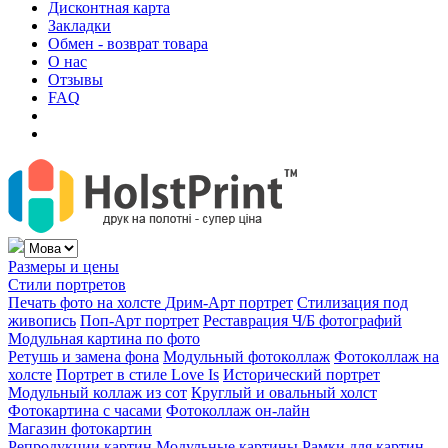
Дисконтная карта
Закладки
Обмен - возврат товара
О нас
Отзывы
FAQ
Размеры и цены
Стили портретов
Печать фото на холсте
Дрим-Арт портрет
Стилизация под
живопись
Поп-Арт портрет
Реставрация Ч/Б фотографий
Модульная картина по фото
Ретушь и замена фона
Модульный фотоколлаж
Фотоколлаж на
холсте
Портрет в стиле Love Is
Исторический портрет
Модульный коллаж из сот
Круглый и овальный холст
Фотокартина с часами
Фотоколлаж он-лайн
Магазин фотокартин
Репродукции картин
Модульные картины
Рамки для картин