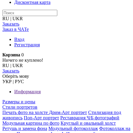
Дисконтная карта
RU
|
UKR
Заказать
Заказ в ЧАТе
Вход
Регистрация
Корзина
0
Ничего не куплено!
RU
|
UKR
Заказать
Оберiть мову
УКР
|
РУС
Информация
Размеры и цены
Стили портретов
Печать фото на холсте
Дрим-Арт портрет
Стилизация под
живопись
Поп-Арт портрет
Реставрация Ч/Б фотографий
Модульная картина по фото
Круглый и овальный холст
Ретушь и замена фона
Модульный фотоколлаж
Фотоколлаж на