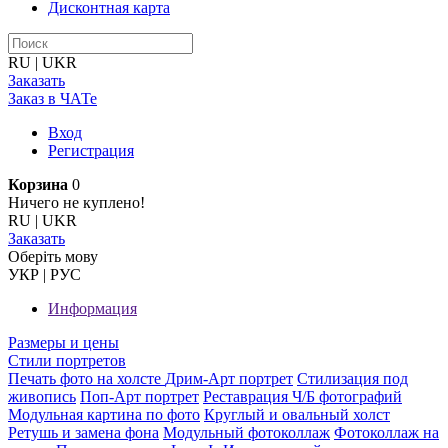
Дисконтная карта
RU
|
UKR
Заказать
Заказ в ЧАТе
Вход
Регистрация
Корзина
0
Ничего не куплено!
RU
|
UKR
Заказать
Оберiть мову
УКР
|
РУС
Информация
Размеры и цены
Стили портретов
Печать фото на холсте
Дрим-Арт портрет
Стилизация под
живопись
Поп-Арт портрет
Реставрация Ч/Б фотографий
Модульная картина по фото
Круглый и овальный холст
Ретушь и замена фона
Модульный фотоколлаж
Фотоколлаж на