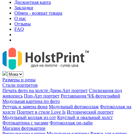
Дисконтная карта
Закладки
Обмен - возврат товара
О нас
Отзывы
FAQ
Размеры и цены
Стили портретов
Печать фото на холсте
Дрим-Арт портрет
Стилизация под
живопись
Поп-Арт портрет
Реставрация Ч/Б фотографий
Модульная картина по фото
Ретушь и замена фона
Модульный фотоколлаж
Фотоколлаж на
холсте
Портрет в стиле Love Is
Исторический портрет
Модульный коллаж из сот
Круглый и овальный холст
Фотокартина с часами
Фотоколлаж он-лайн
Магазин фотокартин
Репродукции картин
Модульные картины
Рамки для картин