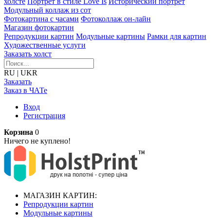
холсте
Портрет в стиле Love Is
Исторический портрет
Модульный коллаж из сот
Фотокартина с часами
Фотоколлаж он-лайн
Магазин фотокартин
Репродукции картин
Модульные картины
Рамки для картин
Художественные услуги
Заказать холст
RU
|
UKR
Заказать
Заказ в ЧАТе
Вход
Регистрация
Корзина
0
Ничего не куплено!
МАГАЗИН КАРТИН:
Репродукции картин
Модульные картины