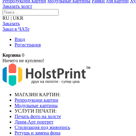
Репродукции картин
Модульные картины
Рамки для картин
Ху
Заказать холст
RU
|
UKR
Заказать
Заказ в ЧАТе
Вход
Регистрация
Корзина
0
Ничего не куплено!
МАГАЗИН КАРТИН:
Репродукции картин
Модульные картины
УСЛУГИ ПЕЧАТИ:
Печать фото на холсте
Дрим-Арт портрет
Стилизация под живопись
Ретушь и замена фона