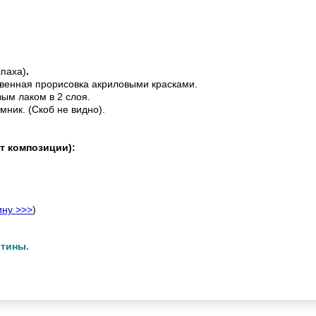
апаха)
.
венная прорисовка акриловыми красками.
ым лаком в 2 слоя.
мник. (Скоб не видно).
т композиции):
ину >>>
)
ртины.