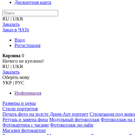
Дисконтная карта
RU
|
UKR
Заказать
Заказ в ЧАТе
Вход
Регистрация
Корзина
0
Ничего не куплено!
RU
|
UKR
Заказать
Оберiть мову
УКР
|
РУС
Информация
Размеры и цены
Стили портретов
Печать фото на холсте
Дрим-Арт портрет
Стилизация под жив
Ретушь и замена фона
Модульный фотоколлаж
Фотоколлаж на 
Фотокартина с часами
Фотоколлаж он-лайн
Магазин фотокартин