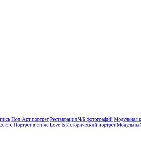
опись
Поп-Арт портрет
Реставрация Ч/Б фотографий
Модульная к
холсте
Портрет в стиле Love Is
Исторический портрет
Модульный