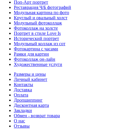
Поп-Арт портрет
Реставрация Ч/Б фотографий
Модульная картина по фото
Круглый и овальный холст
Модульный фотоколлаж
Фотоколлаж на холсте
Портрет в стиле Love Is
Исторический портрет
Модульный коллаж из сот
Фотокартина с часами
Рамки для картин
Фотоколлаж он-лайн
Художественные услуги
Размеры и цены
Личный кабинет
Контакты
Доставка
Оплата
Дропшиппинг
Дисконтная карта
Закладки
Обмен - возврат товара
О нас
Отзывы