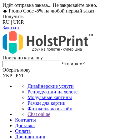
Идёт отправка заказа... Не закрывайте окно.
🔥 Promo Code -5%
на любой первый заказ
Получить
RU
|
UKR
Заказать
Поиск по каталогу
Что ищем?
Оберiть мову
УКР
|
РУС
Дизайнерские услуги
Репродукции на холсте
Модульные картины
Рамки для картин
Фотоколлаж он-лайн
Chat online
Контакты
Доставка
Оплата
Дропшиппинг