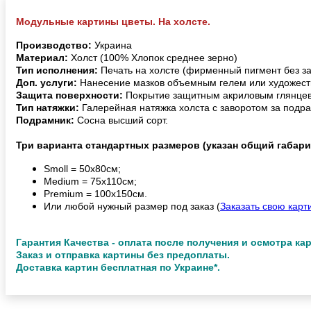
Модульные картины цветы. На холсте.
Производство:
Украина
Материал:
Холст (100% Хлопок среднее зерно)
Тип исполнения:
Печать на холсте (фирменный пигмент без з
Доп. услуги:
Нанесение мазков объемным гелем или художест
Защита поверхности:
Покрытие защитным акриловым глянцев
Тип натяжки:
Галерейная натяжка холста с заворотом за подра
Подрамник:
Сосна высший сорт.
Три варианта стандартных размеров (указан общий габари
Smoll = 50х80см;
Medium = 75х110см;
Premium = 100х150см.
Или любой нужный размер под заказ (
Заказать свою карт
Гарантия Качества - оплата после получения и осмотра ка
Заказ и отправка картины без предоплаты.
Доставка картин бесплатная по Украине*.