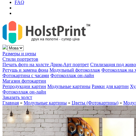
FAQ
Размеры и цены
Стили портретов
Печать фото на холсте
Дрим-Арт портрет
Стилизация под жив
Ретушь и замена фона
Модульный фотоколлаж
Фотоколлаж на 
Фотокартина с часами
Фотоколлаж он-лайн
Магазин фотокартин
Репродукции картин
Модульные картины
Рамки для картин
Ху
Фотоколлаж он-лайн
Заказать холст
Главная
»
Модульные картины
»
Цветы (Фотокартины)
»
Модул