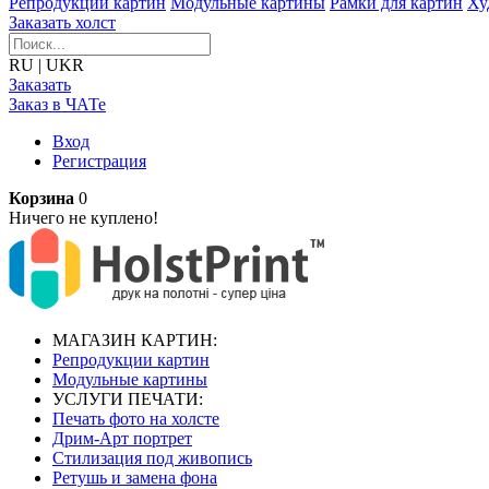
Репродукции картин
Модульные картины
Рамки для картин
Ху
Заказать холст
RU
|
UKR
Заказать
Заказ в ЧАТе
Вход
Регистрация
Корзина
0
Ничего не куплено!
МАГАЗИН КАРТИН:
Репродукции картин
Модульные картины
УСЛУГИ ПЕЧАТИ:
Печать фото на холсте
Дрим-Арт портрет
Стилизация под живопись
Ретушь и замена фона