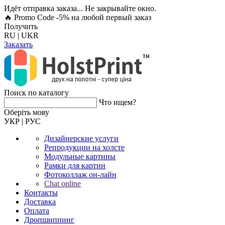
Идёт отправка заказа... Не закрывайте окно.
🔥 Promo Code -5%
на любой первый заказ
Получить
RU
|
UKR
Заказать
Поиск по каталогу
Что ищем?
Оберiть мову
УКР
|
РУС
Дизайнерские услуги
Репродукции на холсте
Модульные картины
Рамки для картин
Фотоколлаж он-лайн
Chat online
Контакты
Доставка
Оплата
Дропшиппинг