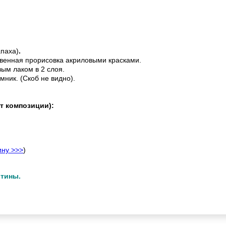
апаха)
.
венная прорисовка акриловыми красками.
ым лаком в 2 слоя.
мник. (Скоб не видно).
т композиции):
ину >>>
)
ртины.