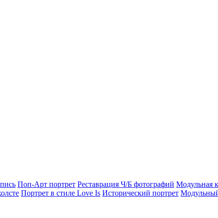
опись
Поп-Арт портрет
Реставрация Ч/Б фотографий
Модульная к
холсте
Портрет в стиле Love Is
Исторический портрет
Модульный