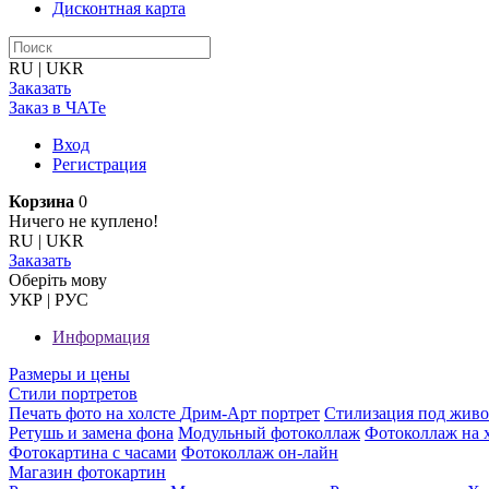
Дисконтная карта
RU
|
UKR
Заказать
Заказ в ЧАТе
Вход
Регистрация
Корзина
0
Ничего не куплено!
RU
|
UKR
Заказать
Оберiть мову
УКР
|
РУС
Информация
Размеры и цены
Стили портретов
Печать фото на холсте
Дрим-Арт портрет
Стилизация под жив
Ретушь и замена фона
Модульный фотоколлаж
Фотоколлаж на 
Фотокартина с часами
Фотоколлаж он-лайн
Магазин фотокартин