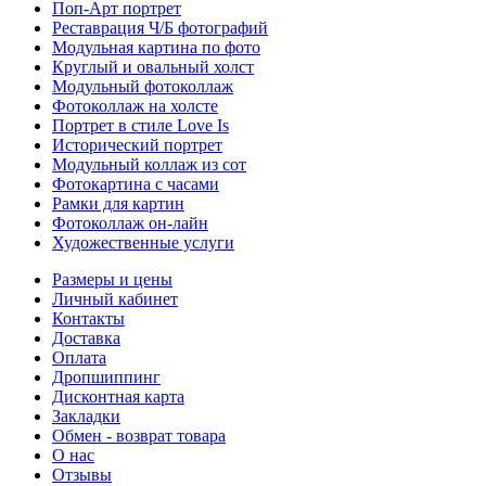
Поп-Арт портрет
Реставрация Ч/Б фотографий
Модульная картина по фото
Круглый и овальный холст
Модульный фотоколлаж
Фотоколлаж на холсте
Портрет в стиле Love Is
Исторический портрет
Модульный коллаж из сот
Фотокартина с часами
Рамки для картин
Фотоколлаж он-лайн
Художественные услуги
Размеры и цены
Личный кабинет
Контакты
Доставка
Оплата
Дропшиппинг
Дисконтная карта
Закладки
Обмен - возврат товара
О нас
Отзывы