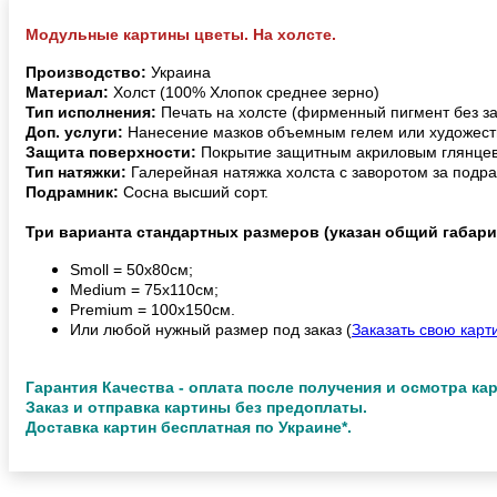
Модульные картины цветы. На холсте.
Производство:
Украина
Материал:
Холст (100% Хлопок среднее зерно)
Тип исполнения:
Печать на холсте (фирменный пигмент без з
Доп. услуги:
Нанесение мазков объемным гелем или художест
Защита поверхности:
Покрытие защитным акриловым глянцев
Тип натяжки:
Галерейная натяжка холста с заворотом за подра
Подрамник:
Сосна высший сорт.
Три варианта стандартных размеров (указан общий габари
Smoll = 50х80см;
Medium = 75х110см;
Premium = 100х150см.
Или любой нужный размер под заказ (
Заказать свою карт
Гарантия Качества - оплата после получения и осмотра ка
Заказ и отправка картины без предоплаты.
Доставка картин бесплатная по Украине*.