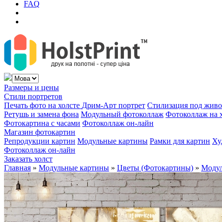
FAQ
Размеры и цены
Стили портретов
Печать фото на холсте
Дрим-Арт портрет
Стилизация под жив
Ретушь и замена фона
Модульный фотоколлаж
Фотоколлаж на 
Фотокартина с часами
Фотоколлаж он-лайн
Магазин фотокартин
Репродукции картин
Модульные картины
Рамки для картин
Ху
Фотоколлаж он-лайн
Заказать холст
Главная
»
Модульные картины
»
Цветы (Фотокартины)
»
Модул