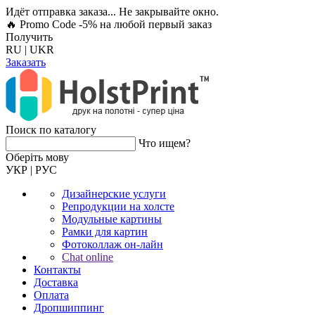
Идёт отправка заказа... Не закрывайте окно.
🔥 Promo Code -5%
на любой первый заказ
Получить
RU
|
UKR
Заказать
Поиск по каталогу
Что ищем?
Оберiть мову
УКР
|
РУС
Дизайнерские услуги
Репродукции на холсте
Модульные картины
Рамки для картин
Фотоколлаж он-лайн
Chat online
Контакты
Доставка
Оплата
Дропшиппинг