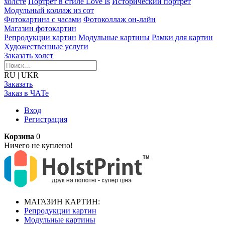
холсте
Портрет в стиле Love Is
Исторический портрет
Модульный коллаж из сот
Фотокартина с часами
Фотоколлаж он-лайн
Магазин фотокартин
Репродукции картин
Модульные картины
Рамки для картин
Художественные услуги
Заказать холст
RU
|
UKR
Заказать
Заказ в ЧАТе
Вход
Регистрация
Корзина
0
Ничего не куплено!
МАГАЗИН КАРТИН:
Репродукции картин
Модульные картины