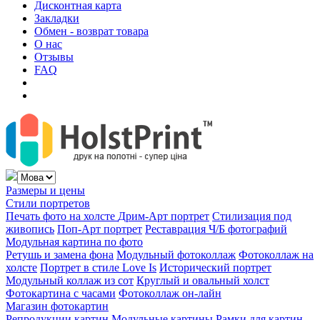
Дисконтная карта
Закладки
Обмен - возврат товара
О нас
Отзывы
FAQ
Размеры и цены
Стили портретов
Печать фото на холсте
Дрим-Арт портрет
Стилизация под
живопись
Поп-Арт портрет
Реставрация Ч/Б фотографий
Модульная картина по фото
Ретушь и замена фона
Модульный фотоколлаж
Фотоколлаж на
холсте
Портрет в стиле Love Is
Исторический портрет
Модульный коллаж из сот
Круглый и овальный холст
Фотокартина с часами
Фотоколлаж он-лайн
Магазин фотокартин
Репродукции картин
Модульные картины
Рамки для картин