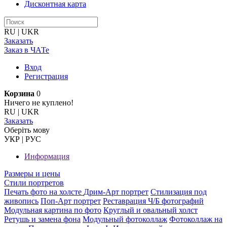
Дисконтная карта
RU
|
UKR
Заказать
Заказ в ЧАТе
Вход
Регистрация
Корзина
0
Ничего не куплено!
RU
|
UKR
Заказать
Оберiть мову
УКР
|
РУС
Информация
Размеры и цены
Стили портретов
Печать фото на холсте
Дрим-Арт портрет
Стилизация под
живопись
Поп-Арт портрет
Реставрация Ч/Б фотографий
Модульная картина по фото
Круглый и овальный холст
Ретушь и замена фона
Модульный фотоколлаж
Фотоколлаж на