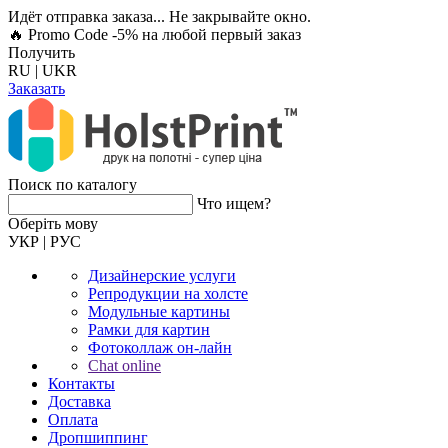
Идёт отправка заказа... Не закрывайте окно.
🔥 Promo Code -5%
на любой первый заказ
Получить
RU
|
UKR
Заказать
Поиск по каталогу
Что ищем?
Оберiть мову
УКР
|
РУС
Дизайнерские услуги
Репродукции на холсте
Модульные картины
Рамки для картин
Фотоколлаж он-лайн
Chat online
Контакты
Доставка
Оплата
Дропшиппинг