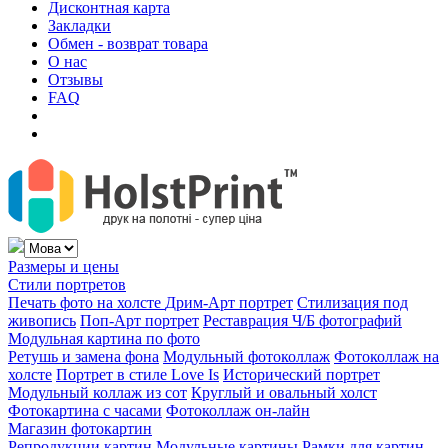
Дисконтная карта
Закладки
Обмен - возврат товара
О нас
Отзывы
FAQ
Размеры и цены
Стили портретов
Печать фото на холсте
Дрим-Арт портрет
Стилизация под
живопись
Поп-Арт портрет
Реставрация Ч/Б фотографий
Модульная картина по фото
Ретушь и замена фона
Модульный фотоколлаж
Фотоколлаж на
холсте
Портрет в стиле Love Is
Исторический портрет
Модульный коллаж из сот
Круглый и овальный холст
Фотокартина с часами
Фотоколлаж он-лайн
Магазин фотокартин
Репродукции картин
Модульные картины
Рамки для картин