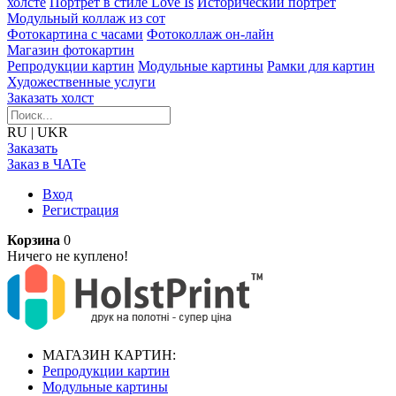
холсте
Портрет в стиле Love Is
Исторический портрет
Модульный коллаж из сот
Фотокартина с часами
Фотоколлаж он-лайн
Магазин фотокартин
Репродукции картин
Модульные картины
Рамки для картин
Художественные услуги
Заказать холст
RU
|
UKR
Заказать
Заказ в ЧАТе
Вход
Регистрация
Корзина
0
Ничего не куплено!
МАГАЗИН КАРТИН:
Репродукции картин
Модульные картины