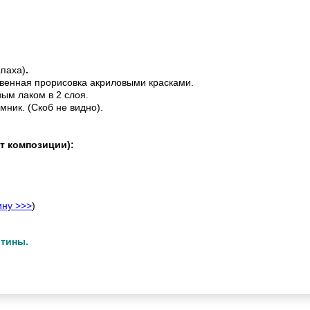
апаха)
.
венная прорисовка акриловыми красками.
ым лаком в 2 слоя.
мник. (Скоб не видно).
т композиции):
ину >>>
)
ртины.