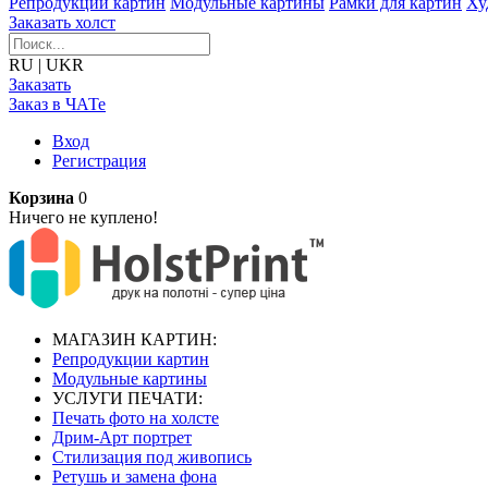
Репродукции картин
Модульные картины
Рамки для картин
Ху
Заказать холст
RU
|
UKR
Заказать
Заказ в ЧАТе
Вход
Регистрация
Корзина
0
Ничего не куплено!
МАГАЗИН КАРТИН:
Репродукции картин
Модульные картины
УСЛУГИ ПЕЧАТИ:
Печать фото на холсте
Дрим-Арт портрет
Стилизация под живопись
Ретушь и замена фона