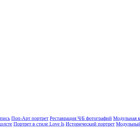
опись
Поп-Арт портрет
Реставрация Ч/Б фотографий
Модульная к
холсте
Портрет в стиле Love Is
Исторический портрет
Модульный