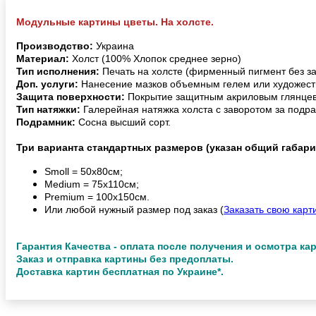
Модульные картины цветы. На холсте.
Производство:
Украина
Материал:
Холст (100% Хлопок среднее зерно)
Тип исполнения:
Печать на холсте (фирменный пигмент без з
Доп. услуги:
Нанесение мазков объемным гелем или художест
Защита поверхности:
Покрытие защитным акриловым глянцев
Тип натяжки:
Галерейная натяжка холста с заворотом за подра
Подрамник:
Сосна высший сорт.
Три варианта стандартных размеров (указан общий габари
Smoll = 50х80см;
Medium = 75х110см;
Premium = 100х150см.
Или любой нужный размер под заказ (
Заказать свою карт
Гарантия Качества - оплата после получения и осмотра ка
Заказ и отправка картины без предоплаты.
Доставка картин бесплатная по Украине*.