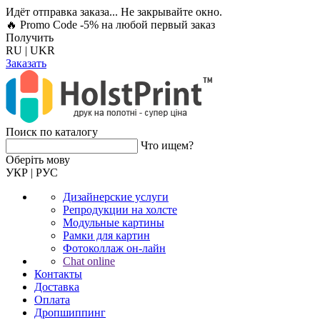
Идёт отправка заказа... Не закрывайте окно.
🔥 Promo Code -5%
на любой первый заказ
Получить
RU
|
UKR
Заказать
Поиск по каталогу
Что ищем?
Оберiть мову
УКР
|
РУС
Дизайнерские услуги
Репродукции на холсте
Модульные картины
Рамки для картин
Фотоколлаж он-лайн
Chat online
Контакты
Доставка
Оплата
Дропшиппинг