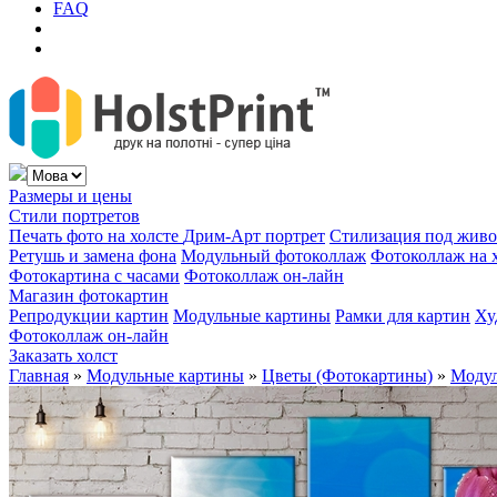
FAQ
Размеры и цены
Стили портретов
Печать фото на холсте
Дрим-Арт портрет
Стилизация под жив
Ретушь и замена фона
Модульный фотоколлаж
Фотоколлаж на 
Фотокартина с часами
Фотоколлаж он-лайн
Магазин фотокартин
Репродукции картин
Модульные картины
Рамки для картин
Ху
Фотоколлаж он-лайн
Заказать холст
Главная
»
Модульные картины
»
Цветы (Фотокартины)
»
Модул