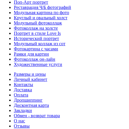
Поп-Арт портрет
Реставрация Ч/Б фотографий
Модульная картина по фото
Круглый и овальный холст
Модульный фотоколлаж
Фотоколлаж на холсте
Портрет в стиле Love Is
Исторический портрет
Модульный коллаж из сот
Фотокартина с часами
Рамки для картин
Фотоколлаж он-лайн
Художественные услуги
Размеры и цены
Личный кабинет
Контакты
Доставка
Оплата
Дропшиппинг
Дисконтная карта
Закладки
Обмен - возврат товара
О нас
Отзывы