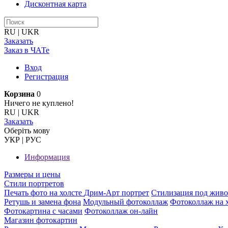
Дисконтная карта
RU
|
UKR
Заказать
Заказ в ЧАТе
Вход
Регистрация
Корзина
0
Ничего не куплено!
RU
|
UKR
Заказать
Оберiть мову
УКР
|
РУС
Информация
Размеры и цены
Стили портретов
Печать фото на холсте
Дрим-Арт портрет
Стилизация под жив
Ретушь и замена фона
Модульный фотоколлаж
Фотоколлаж на 
Фотокартина с часами
Фотоколлаж он-лайн
Магазин фотокартин