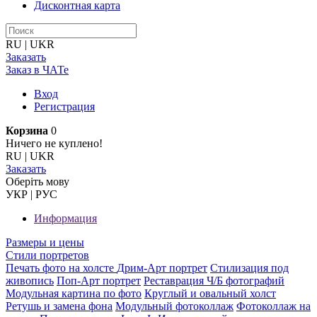
Дисконтная карта
RU
|
UKR
Заказать
Заказ в ЧАТе
Вход
Регистрация
Корзина
0
Ничего не куплено!
RU
|
UKR
Заказать
Оберiть мову
УКР
|
РУС
Информация
Размеры и цены
Стили портретов
Печать фото на холсте
Дрим-Арт портрет
Стилизация под
живопись
Поп-Арт портрет
Реставрация Ч/Б фотографий
Модульная картина по фото
Круглый и овальный холст
Ретушь и замена фона
Модульный фотоколлаж
Фотоколлаж на