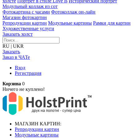
холсте
Портрет в стиле Love Is
Исторический портрет
Модульный коллаж из сот
Фотокартина с часами
Фотоколлаж он-лайн
Магазин фотокартин
Репродукции картин
Модульные картины
Рамки для картин
Художественные услуги
Заказать холст
RU
|
UKR
Заказать
Заказ в ЧАТе
Вход
Регистрация
Корзина
0
Ничего не куплено!
МАГАЗИН КАРТИН:
Репродукции картин
Модульные картины