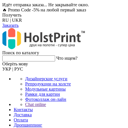
Идёт отправка заказа... Не закрывайте окно.
🔥 Promo Code -5%
на любой первый заказ
Получить
RU
|
UKR
Заказать
Поиск по каталогу
Что ищем?
Оберiть мову
УКР
|
РУС
Дизайнерские услуги
Репродукции на холсте
Модульные картины
Рамки для картин
Фотоколлаж он-лайн
Chat online
Контакты
Доставка
Оплата
Дропшиппинг