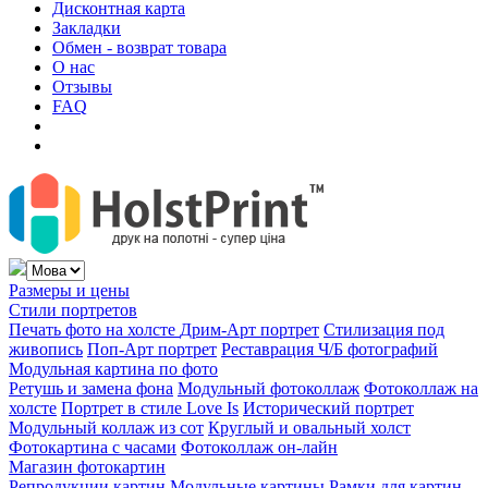
Дисконтная карта
Закладки
Обмен - возврат товара
О нас
Отзывы
FAQ
Размеры и цены
Стили портретов
Печать фото на холсте
Дрим-Арт портрет
Стилизация под
живопись
Поп-Арт портрет
Реставрация Ч/Б фотографий
Модульная картина по фото
Ретушь и замена фона
Модульный фотоколлаж
Фотоколлаж на
холсте
Портрет в стиле Love Is
Исторический портрет
Модульный коллаж из сот
Круглый и овальный холст
Фотокартина с часами
Фотоколлаж он-лайн
Магазин фотокартин
Репродукции картин
Модульные картины
Рамки для картин