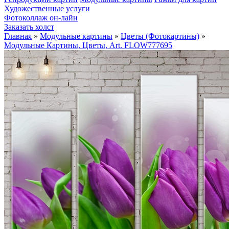
Художественные услуги
Фотоколлаж он-лайн
Заказать холст
Главная
»
Модульные картины
»
Цветы (Фотокартины)
»
Модульные Картины, Цветы, Art. FLOW777695