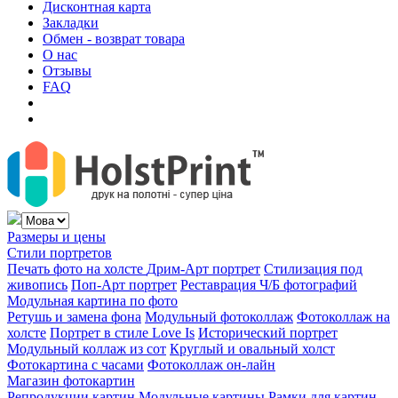
Дисконтная карта
Закладки
Обмен - возврат товара
О нас
Отзывы
FAQ
Размеры и цены
Стили портретов
Печать фото на холсте
Дрим-Арт портрет
Стилизация под
живопись
Поп-Арт портрет
Реставрация Ч/Б фотографий
Модульная картина по фото
Ретушь и замена фона
Модульный фотоколлаж
Фотоколлаж на
холсте
Портрет в стиле Love Is
Исторический портрет
Модульный коллаж из сот
Круглый и овальный холст
Фотокартина с часами
Фотоколлаж он-лайн
Магазин фотокартин
Репродукции картин
Модульные картины
Рамки для картин