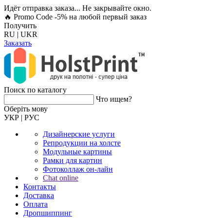
Идёт отправка заказа... Не закрывайте окно.
🔥 Promo Code -5%
на любой первый заказ
Получить
RU
|
UKR
Заказать
Поиск по каталогу
Что ищем?
Оберiть мову
УКР
|
РУС
Дизайнерские услуги
Репродукции на холсте
Модульные картины
Рамки для картин
Фотоколлаж он-лайн
Chat online
Контакты
Доставка
Оплата
Дропшиппинг