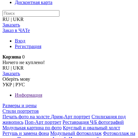
Дисконтная карта
RU
|
UKR
Заказать
Заказ в ЧАТе
Вход
Регистрация
Корзина
0
Ничего не куплено!
RU
|
UKR
Заказать
Оберiть мову
УКР
|
РУС
Информация
Размеры и цены
Стили портретов
Печать фото на холсте
Дрим-Арт портрет
Стилизация под
живопись
Поп-Арт портрет
Реставрация Ч/Б фотографий
Модульная картина по фото
Круглый и овальный холст
Ретушь и замена фона
Модульный фотоколлаж
Фотоколлаж на