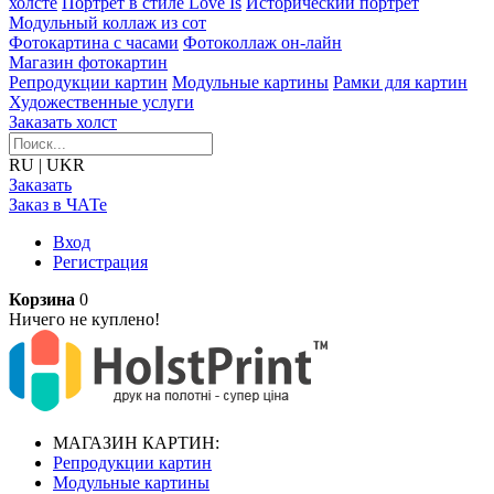
холсте
Портрет в стиле Love Is
Исторический портрет
Модульный коллаж из сот
Фотокартина с часами
Фотоколлаж он-лайн
Магазин фотокартин
Репродукции картин
Модульные картины
Рамки для картин
Художественные услуги
Заказать холст
RU
|
UKR
Заказать
Заказ в ЧАТе
Вход
Регистрация
Корзина
0
Ничего не куплено!
МАГАЗИН КАРТИН:
Репродукции картин
Модульные картины