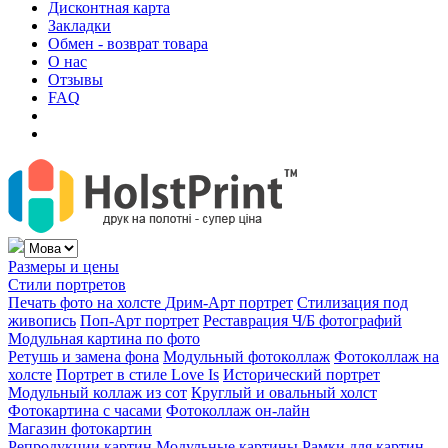
Дисконтная карта
Закладки
Обмен - возврат товара
О нас
Отзывы
FAQ
Размеры и цены
Стили портретов
Печать фото на холсте
Дрим-Арт портрет
Стилизация под
живопись
Поп-Арт портрет
Реставрация Ч/Б фотографий
Модульная картина по фото
Ретушь и замена фона
Модульный фотоколлаж
Фотоколлаж на
холсте
Портрет в стиле Love Is
Исторический портрет
Модульный коллаж из сот
Круглый и овальный холст
Фотокартина с часами
Фотоколлаж он-лайн
Магазин фотокартин
Репродукции картин
Модульные картины
Рамки для картин