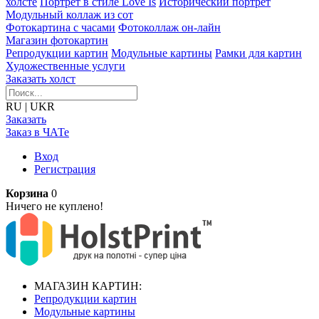
холсте
Портрет в стиле Love Is
Исторический портрет
Модульный коллаж из сот
Фотокартина с часами
Фотоколлаж он-лайн
Магазин фотокартин
Репродукции картин
Модульные картины
Рамки для картин
Художественные услуги
Заказать холст
RU
|
UKR
Заказать
Заказ в ЧАТе
Вход
Регистрация
Корзина
0
Ничего не куплено!
МАГАЗИН КАРТИН:
Репродукции картин
Модульные картины