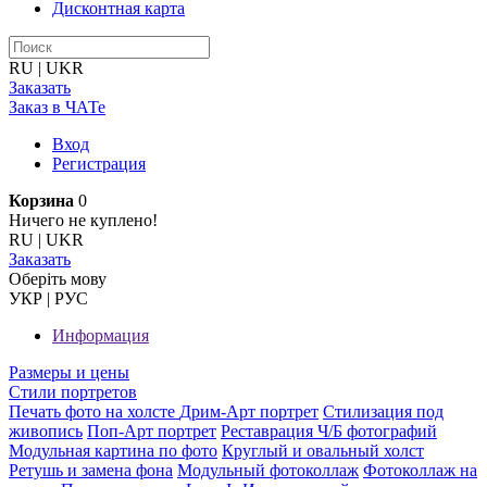
Дисконтная карта
RU
|
UKR
Заказать
Заказ в ЧАТе
Вход
Регистрация
Корзина
0
Ничего не куплено!
RU
|
UKR
Заказать
Оберiть мову
УКР
|
РУС
Информация
Размеры и цены
Стили портретов
Печать фото на холсте
Дрим-Арт портрет
Стилизация под
живопись
Поп-Арт портрет
Реставрация Ч/Б фотографий
Модульная картина по фото
Круглый и овальный холст
Ретушь и замена фона
Модульный фотоколлаж
Фотоколлаж на