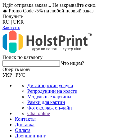
Идёт отправка заказа... Не закрывайте окно.
🔥 Promo Code -5%
на любой первый заказ
Получить
RU
|
UKR
Заказать
Поиск по каталогу
Что ищем?
Оберiть мову
УКР
|
РУС
Дизайнерские услуги
Репродукции на холсте
Модульные картины
Рамки для картин
Фотоколлаж он-лайн
Chat online
Контакты
Доставка
Оплата
Дропшиппинг