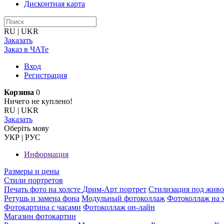
Дисконтная карта
RU
|
UKR
Заказать
Заказ в ЧАТе
Вход
Регистрация
Корзина
0
Ничего не куплено!
RU
|
UKR
Заказать
Оберiть мову
УКР
|
РУС
Информация
Размеры и цены
Стили портретов
Печать фото на холсте
Дрим-Арт портрет
Стилизация под жив
Ретушь и замена фона
Модульный фотоколлаж
Фотоколлаж на 
Фотокартина с часами
Фотоколлаж он-лайн
Магазин фотокартин