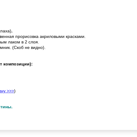
апаха)
.
венная прорисовка акриловыми красками.
ым лаком в 2 слоя.
мник. (Скоб не видно).
т композиции):
ину >>>
)
ртины.