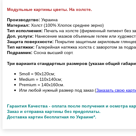
Модульные картины цветы. На холсте.
Производство:
Украина
Материал:
Холст (100% Хлопок среднее зерно)
Тип исполнения:
Печать на холсте (фирменный пигмент без з
Доп. услуги:
Нанесение мазков объемным гелем или художест
Защита поверхности:
Покрытие защитным акриловым глянцев
Тип натяжки:
Галерейная натяжка холста с заворотом за подра
Подрамник:
Сосна высший сорт.
Три варианта стандартных размеров (указан общий габари
Smoll = 90х120см;
Medium = 110х140см;
Premium = 140х160см.
Или любой нужный размер под заказ (
Заказать свою карт
Гарантия Качества - оплата после получения и осмотра ка
Заказ и отправка картины без предоплаты.
Доставка картин бесплатная по Украине*.