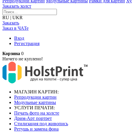
Репродукции картин
Модульные картины
Рамки для картин
Ху
Заказать холст
RU
|
UKR
Заказать
Заказ в ЧАТе
Вход
Регистрация
Корзина
0
Ничего не куплено!
МАГАЗИН КАРТИН:
Репродукции картин
Модульные картины
УСЛУГИ ПЕЧАТИ:
Печать фото на холсте
Дрим-Арт портрет
Стилизация под живопись
Ретушь и замена фона