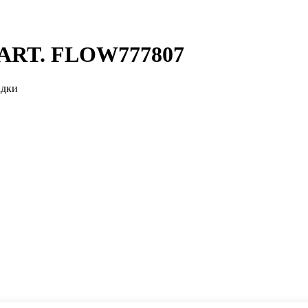
 ART. FLOW777807
адки