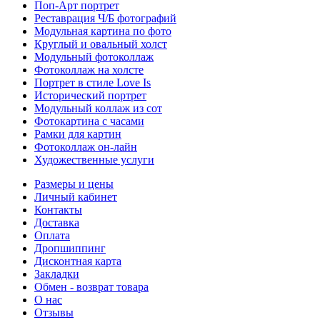
Поп-Арт портрет
Реставрация Ч/Б фотографий
Модульная картина по фото
Круглый и овальный холст
Модульный фотоколлаж
Фотоколлаж на холсте
Портрет в стиле Love Is
Исторический портрет
Модульный коллаж из сот
Фотокартина с часами
Рамки для картин
Фотоколлаж он-лайн
Художественные услуги
Размеры и цены
Личный кабинет
Контакты
Доставка
Оплата
Дропшиппинг
Дисконтная карта
Закладки
Обмен - возврат товара
О нас
Отзывы