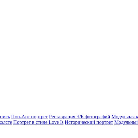
опись
Поп-Арт портрет
Реставрация Ч/Б фотографий
Модульная к
холсте
Портрет в стиле Love Is
Исторический портрет
Модульный