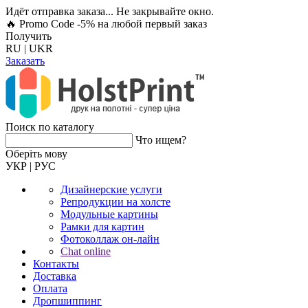
Идёт отправка заказа... Не закрывайте окно.
🔥 Promo Code -5%
на любой первый заказ
Получить
RU
|
UKR
Заказать
Поиск по каталогу
Что ищем?
Оберiть мову
УКР
|
РУС
Дизайнерские услуги
Репродукции на холсте
Модульные картины
Рамки для картин
Фотоколлаж он-лайн
Chat online
Контакты
Доставка
Оплата
Дропшиппинг