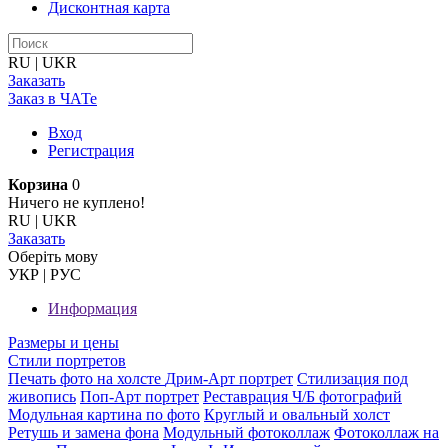
Дисконтная карта
RU
|
UKR
Заказать
Заказ в ЧАТе
Вход
Регистрация
Корзина
0
Ничего не куплено!
RU
|
UKR
Заказать
Оберiть мову
УКР
|
РУС
Информация
Размеры и цены
Стили портретов
Печать фото на холсте
Дрим-Арт портрет
Стилизация под
живопись
Поп-Арт портрет
Реставрация Ч/Б фотографий
Модульная картина по фото
Круглый и овальный холст
Ретушь и замена фона
Модульный фотоколлаж
Фотоколлаж на