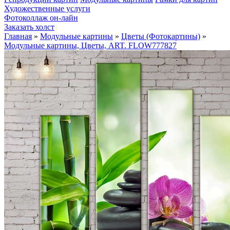
Художественные услуги
Фотоколлаж он-лайн
Заказать холст
Главная
»
Модульные картины
»
Цветы (Фотокартины)
»
Модульные картины, Цветы, ART. FLOW777827