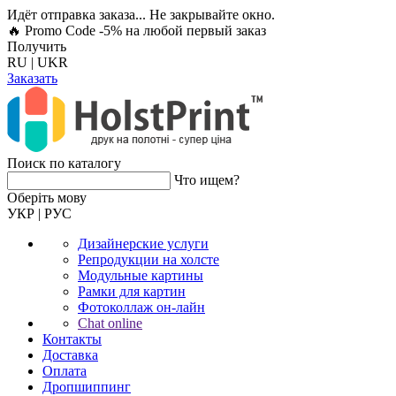
Идёт отправка заказа... Не закрывайте окно.
🔥 Promo Code -5%
на любой первый заказ
Получить
RU
|
UKR
Заказать
Поиск по каталогу
Что ищем?
Оберiть мову
УКР
|
РУС
Дизайнерские услуги
Репродукции на холсте
Модульные картины
Рамки для картин
Фотоколлаж он-лайн
Chat online
Контакты
Доставка
Оплата
Дропшиппинг