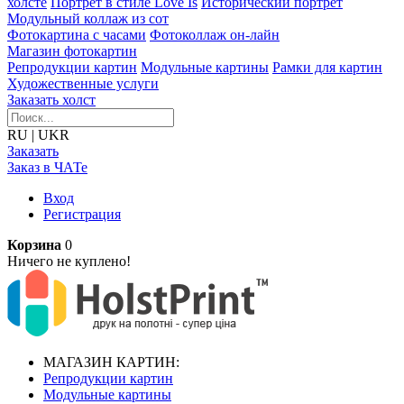
холсте
Портрет в стиле Love Is
Исторический портрет
Модульный коллаж из сот
Фотокартина с часами
Фотоколлаж он-лайн
Магазин фотокартин
Репродукции картин
Модульные картины
Рамки для картин
Художественные услуги
Заказать холст
RU
|
UKR
Заказать
Заказ в ЧАТе
Вход
Регистрация
Корзина
0
Ничего не куплено!
МАГАЗИН КАРТИН:
Репродукции картин
Модульные картины