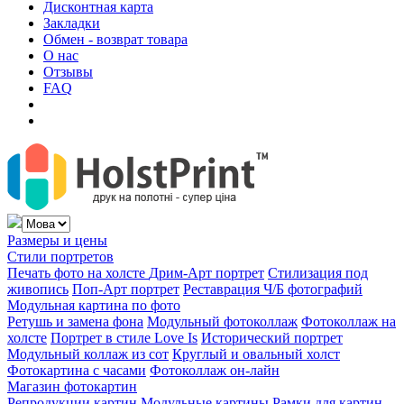
Дисконтная карта
Закладки
Обмен - возврат товара
О нас
Отзывы
FAQ
Размеры и цены
Стили портретов
Печать фото на холсте
Дрим-Арт портрет
Стилизация под
живопись
Поп-Арт портрет
Реставрация Ч/Б фотографий
Модульная картина по фото
Ретушь и замена фона
Модульный фотоколлаж
Фотоколлаж на
холсте
Портрет в стиле Love Is
Исторический портрет
Модульный коллаж из сот
Круглый и овальный холст
Фотокартина с часами
Фотоколлаж он-лайн
Магазин фотокартин
Репродукции картин
Модульные картины
Рамки для картин