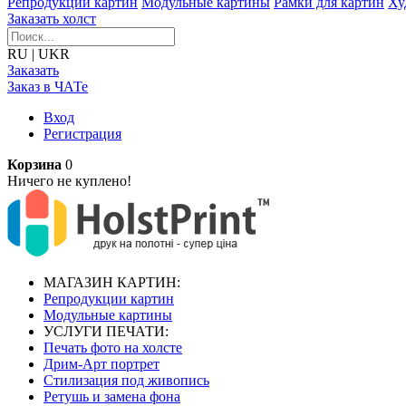
Репродукции картин
Модульные картины
Рамки для картин
Ху
Заказать холст
RU
|
UKR
Заказать
Заказ в ЧАТе
Вход
Регистрация
Корзина
0
Ничего не куплено!
МАГАЗИН КАРТИН:
Репродукции картин
Модульные картины
УСЛУГИ ПЕЧАТИ:
Печать фото на холсте
Дрим-Арт портрет
Стилизация под живопись
Ретушь и замена фона