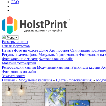
FAQ
Размеры и цены
Стили портретов
Печать фото на холсте
Дрим-Арт портрет
Стилизация под жив
Ретушь и замена фона
Модульный фотоколлаж
Фотоколлаж на 
Фотокартина с часами
Фотоколлаж он-лайн
Магазин фотокартин
Репродукции картин
Модульные картины
Рамки для картин
Ху
Фотоколлаж он-лайн
Заказать холст
Главная
»
Модульные картины
»
Цветы (Фотокартины)
»
Модул