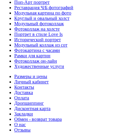
Поп-Арт портрет
Реставрация Ч/Б фотографий
Модульная картина по фото
Круглый и овальный холст
Модульный фотоколлаж
Фотоколлаж на холсте
Портрет в стиле Love Is
Исторический портрет
Модульный коллаж из сот
Фотокартина с часами
Рамки для картин
Фотоколлаж он-лайн
Художественные услуги
Размеры и цены
Личный кабинет
Контакты
Доставка
Оплата
Дропшиппинг
Дисконтная карта
Закладки
Обмен - возврат товара
О нас
Отзывы