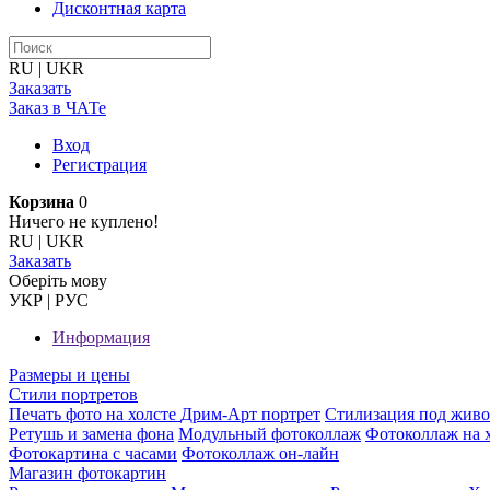
Дисконтная карта
RU
|
UKR
Заказать
Заказ в ЧАТе
Вход
Регистрация
Корзина
0
Ничего не куплено!
RU
|
UKR
Заказать
Оберiть мову
УКР
|
РУС
Информация
Размеры и цены
Стили портретов
Печать фото на холсте
Дрим-Арт портрет
Стилизация под жив
Ретушь и замена фона
Модульный фотоколлаж
Фотоколлаж на 
Фотокартина с часами
Фотоколлаж он-лайн
Магазин фотокартин