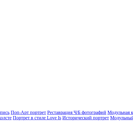
опись
Поп-Арт портрет
Реставрация Ч/Б фотографий
Модульная к
холсте
Портрет в стиле Love Is
Исторический портрет
Модульный