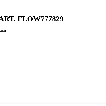
 ART. FLOW777829
адки