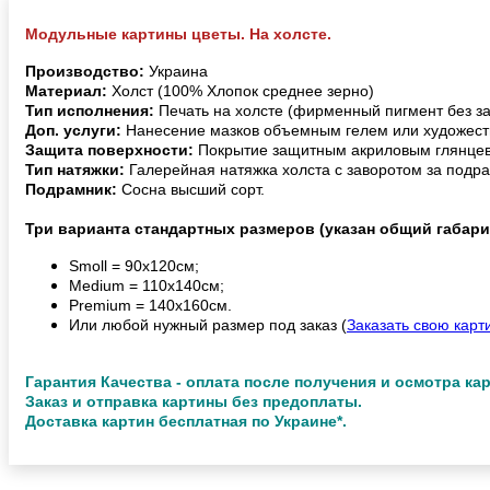
Модульные картины цветы. На холсте.
Производство:
Украина
Материал:
Холст (100% Хлопок среднее зерно)
Тип исполнения:
Печать на холсте (фирменный пигмент без з
Доп. услуги:
Нанесение мазков объемным гелем или художест
Защита поверхности:
Покрытие защитным акриловым глянцев
Тип натяжки:
Галерейная натяжка холста с заворотом за подра
Подрамник:
Сосна высший сорт.
Три варианта стандартных размеров (указан общий габари
Smoll = 90х120см;
Medium = 110х140см;
Premium = 140х160см.
Или любой нужный размер под заказ (
Заказать свою карт
Гарантия Качества - оплата после получения и осмотра ка
Заказ и отправка картины без предоплаты.
Доставка картин бесплатная по Украине*.