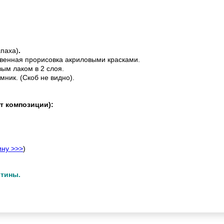
апаха)
.
венная прорисовка акриловыми красками.
ым лаком в 2 слоя.
мник. (Скоб не видно).
т композиции):
ину >>>
)
ртины.