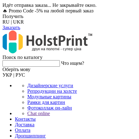
Идёт отправка заказа... Не закрывайте окно.
🔥 Promo Code -5%
на любой первый заказ
Получить
RU
|
UKR
Заказать
Поиск по каталогу
Что ищем?
Оберiть мову
УКР
|
РУС
Дизайнерские услуги
Репродукции на холсте
Модульные картины
Рамки для картин
Фотоколлаж он-лайн
Chat online
Контакты
Доставка
Оплата
Дропшиппинг