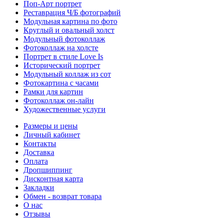
Поп-Арт портрет
Реставрация Ч/Б фотографий
Модульная картина по фото
Круглый и овальный холст
Модульный фотоколлаж
Фотоколлаж на холсте
Портрет в стиле Love Is
Исторический портрет
Модульный коллаж из сот
Фотокартина с часами
Рамки для картин
Фотоколлаж он-лайн
Художественные услуги
Размеры и цены
Личный кабинет
Контакты
Доставка
Оплата
Дропшиппинг
Дисконтная карта
Закладки
Обмен - возврат товара
О нас
Отзывы