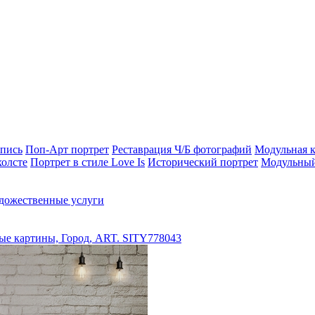
опись
Поп-Арт портрет
Реставрация Ч/Б фотографий
Модульная к
холсте
Портрет в стиле Love Is
Исторический портрет
Модульный
дожественные услуги
е картины, Город, ART. SITY778043