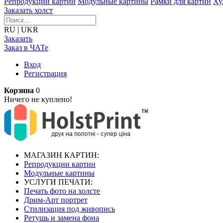
Репродукции картин
Модульные картины
Рамки для картин
Ху
Заказать холст
RU
|
UKR
Заказать
Заказ в ЧАТе
Вход
Регистрация
Корзина
0
Ничего не куплено!
МАГАЗИН КАРТИН:
Репродукции картин
Модульные картины
УСЛУГИ ПЕЧАТИ:
Печать фото на холсте
Дрим-Арт портрет
Стилизация под живопись
Ретушь и замена фона