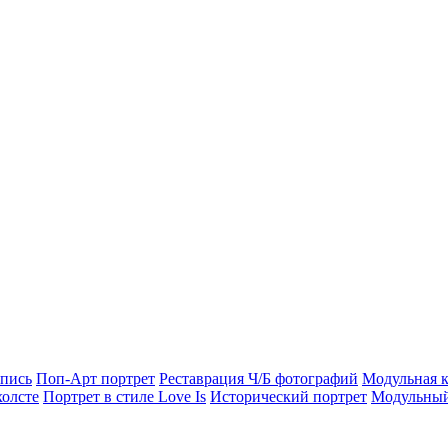
опись
Поп-Арт портрет
Реставрация Ч/Б фотографий
Модульная к
холсте
Портрет в стиле Love Is
Исторический портрет
Модульный