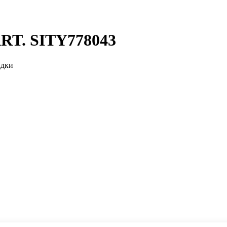
ART. SITY778043
адки