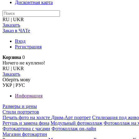
Дисконтная карта
RU
|
UKR
Заказать
Заказ в ЧАТе
Вход
Регистрация
Корзина
0
Ничего не куплено!
RU
|
UKR
Заказать
Оберiть мову
УКР
|
РУС
Информация
Размеры и цены
Стили портретов
Печать фото на холсте
Дрим-Арт портрет
Стилизация под жив
Ретушь и замена фона
Модульный фотоколлаж
Фотоколлаж на 
Фотокартина с часами
Фотоколлаж он-лайн
Магазин фотокартин