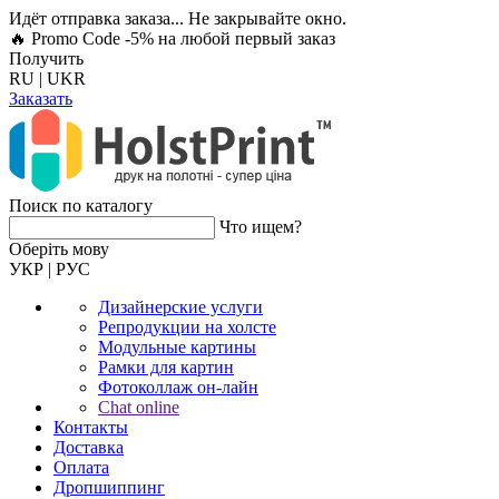
Идёт отправка заказа... Не закрывайте окно.
🔥 Promo Code -5%
на любой первый заказ
Получить
RU
|
UKR
Заказать
Поиск по каталогу
Что ищем?
Оберiть мову
УКР
|
РУС
Дизайнерские услуги
Репродукции на холсте
Модульные картины
Рамки для картин
Фотоколлаж он-лайн
Chat online
Контакты
Доставка
Оплата
Дропшиппинг