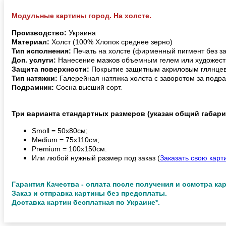
Модульные картины город. На холсте.
Производство:
Украина
Материал:
Холст (100% Хлопок среднее зерно)
Тип исполнения:
Печать на холсте (фирменный пигмент без з
Доп. услуги:
Нанесение мазков объемным гелем или художест
Защита поверхности:
Покрытие защитным акриловым глянцев
Тип натяжки:
Галерейная натяжка холста с заворотом за подра
Подрамник:
Сосна высший сорт.
Три варианта стандартных размеров (указан общий габари
Smoll = 50х80см;
Medium = 75х110см;
Premium = 100х150см.
Или любой нужный размер под заказ (
Заказать свою карт
Гарантия Качества - оплата после получения и осмотра ка
Заказ и отправка картины без предоплаты.
Доставка картин бесплатная по Украине*.