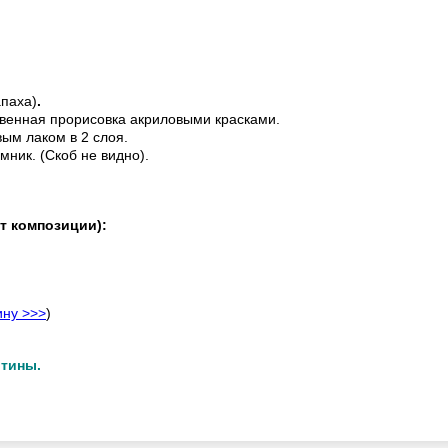
апаха)
.
венная прорисовка акриловыми красками.
ым лаком в 2 слоя.
мник. (Скоб не видно).
т композиции):
ину >>>
)
ртины.