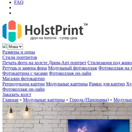
FAQ
Размеры и цены
Стили портретов
Печать фото на холсте
Дрим-Арт портрет
Стилизация под жив
Ретушь и замена фона
Модульный фотоколлаж
Фотоколлаж на 
Фотокартина с часами
Фотоколлаж он-лайн
Магазин фотокартин
Репродукции картин
Модульные картины
Рамки для картин
Ху
Фотоколлаж он-лайн
Заказать холст
Главная
»
Модульные картины
»
Города (Панорамы)
»
Модульны