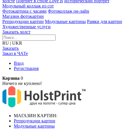
холсте
Портрет в стиле Love Is
Исторический портрет
Модульный коллаж из сот
Фотокартина с часами
Фотоколлаж он-лайн
Магазин фотокартин
Репродукции картин
Модульные картины
Рамки для картин
Художественные услуги
Заказать холст
RU
|
UKR
Заказать
Заказ в ЧАТе
Вход
Регистрация
Корзина
0
Ничего не куплено!
МАГАЗИН КАРТИН:
Репродукции картин
Модульные картины