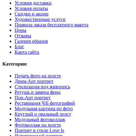
Условия доставки
Условия оплаты
Скидки и акции
Художественные услуги
Правила заказа бесплатного макета
Цены
Отзывы
Галерея образов
Блог
Карта сайта
Категории:
Печать фото на холсте
Дрим-Арт портрет
Стилизация под живопись
Ретушь и замена фона
Поп-Арт портрет
Реставрация Ч/Б фотографий
Модульная картина по фото
Круглый и овальный холст
Модульный фотоколлаж
Фотоколлаж на холсте
Портрет в стиле Love Is
Исторический портрет