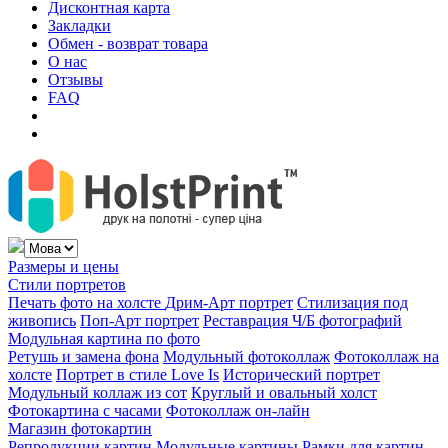
Дисконтная карта
Закладки
Обмен - возврат товара
О нас
Отзывы
FAQ
Размеры и цены
Стили портретов
Печать фото на холсте
Дрим-Арт портрет
Стилизация под
живопись
Поп-Арт портрет
Реставрация Ч/Б фотографий
Модульная картина по фото
Ретушь и замена фона
Модульный фотоколлаж
Фотоколлаж на
холсте
Портрет в стиле Love Is
Исторический портрет
Модульный коллаж из сот
Круглый и овальный холст
Фотокартина с часами
Фотоколлаж он-лайн
Магазин фотокартин
Репродукции картин
Модульные картины
Рамки для картин