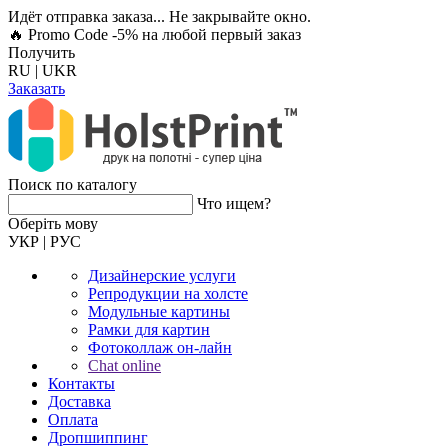
Идёт отправка заказа... Не закрывайте окно.
🔥 Promo Code -5%
на любой первый заказ
Получить
RU
|
UKR
Заказать
Поиск по каталогу
Что ищем?
Оберiть мову
УКР
|
РУС
Дизайнерские услуги
Репродукции на холсте
Модульные картины
Рамки для картин
Фотоколлаж он-лайн
Chat online
Контакты
Доставка
Оплата
Дропшиппинг