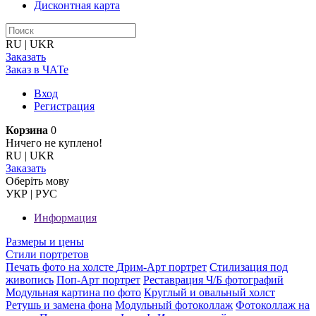
Дисконтная карта
RU
|
UKR
Заказать
Заказ в ЧАТе
Вход
Регистрация
Корзина
0
Ничего не куплено!
RU
|
UKR
Заказать
Оберiть мову
УКР
|
РУС
Информация
Размеры и цены
Стили портретов
Печать фото на холсте
Дрим-Арт портрет
Стилизация под
живопись
Поп-Арт портрет
Реставрация Ч/Б фотографий
Модульная картина по фото
Круглый и овальный холст
Ретушь и замена фона
Модульный фотоколлаж
Фотоколлаж на