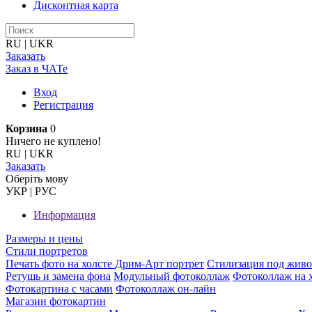
Дисконтная карта
RU
|
UKR
Заказать
Заказ в ЧАТе
Вход
Регистрация
Корзина
0
Ничего не куплено!
RU
|
UKR
Заказать
Оберiть мову
УКР
|
РУС
Информация
Размеры и цены
Стили портретов
Печать фото на холсте
Дрим-Арт портрет
Стилизация под жив
Ретушь и замена фона
Модульный фотоколлаж
Фотоколлаж на 
Фотокартина с часами
Фотоколлаж он-лайн
Магазин фотокартин