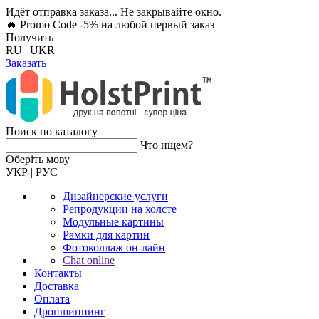
Идёт отправка заказа... Не закрывайте окно.
🔥 Promo Code -5%
на любой первый заказ
Получить
RU
|
UKR
Заказать
Поиск по каталогу
Что ищем?
Оберiть мову
УКР
|
РУС
Дизайнерские услуги
Репродукции на холсте
Модульные картины
Рамки для картин
Фотоколлаж он-лайн
Chat online
Контакты
Доставка
Оплата
Дропшиппинг