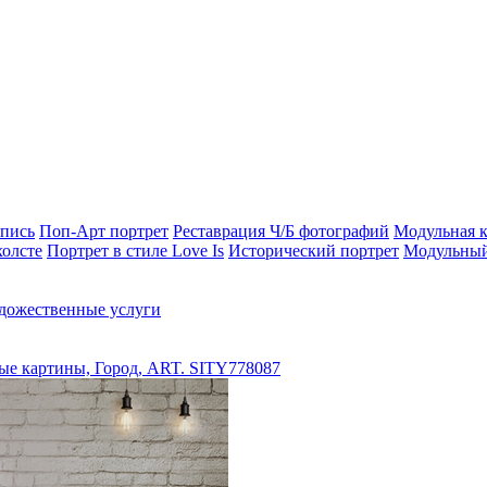
опись
Поп-Арт портрет
Реставрация Ч/Б фотографий
Модульная к
холсте
Портрет в стиле Love Is
Исторический портрет
Модульный
дожественные услуги
е картины, Город, ART. SITY778087