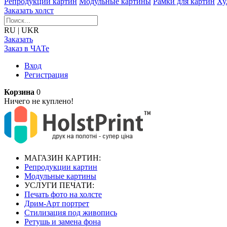
Репродукции картин
Модульные картины
Рамки для картин
Ху
Заказать холст
RU
|
UKR
Заказать
Заказ в ЧАТе
Вход
Регистрация
Корзина
0
Ничего не куплено!
МАГАЗИН КАРТИН:
Репродукции картин
Модульные картины
УСЛУГИ ПЕЧАТИ:
Печать фото на холсте
Дрим-Арт портрет
Стилизация под живопись
Ретушь и замена фона