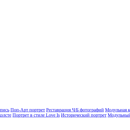
опись
Поп-Арт портрет
Реставрация Ч/Б фотографий
Модульная к
холсте
Портрет в стиле Love Is
Исторический портрет
Модульный