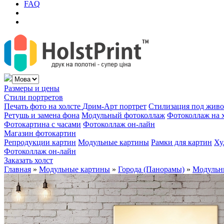
FAQ
Размеры и цены
Стили портретов
Печать фото на холсте
Дрим-Арт портрет
Стилизация под жив
Ретушь и замена фона
Модульный фотоколлаж
Фотоколлаж на 
Фотокартина с часами
Фотоколлаж он-лайн
Магазин фотокартин
Репродукции картин
Модульные картины
Рамки для картин
Ху
Фотоколлаж он-лайн
Заказать холст
Главная
»
Модульные картины
»
Города (Панорамы)
»
Модульны