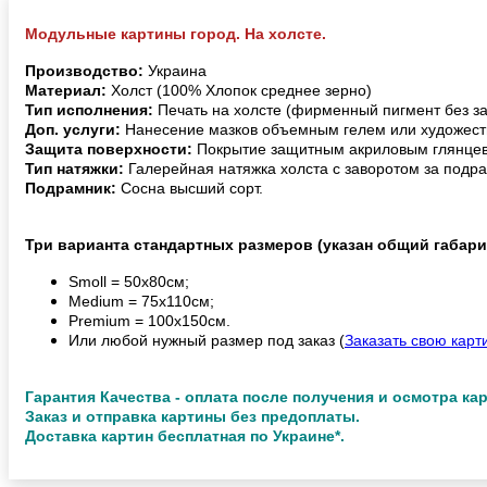
Модульные картины город. На холсте.
Производство:
Украина
Материал:
Холст (100% Хлопок среднее зерно)
Тип исполнения:
Печать на холсте (фирменный пигмент без з
Доп. услуги:
Нанесение мазков объемным гелем или художест
Защита поверхности:
Покрытие защитным акриловым глянцев
Тип натяжки:
Галерейная натяжка холста с заворотом за подра
Подрамник:
Сосна высший сорт.
Три варианта стандартных размеров (указан общий габари
Smoll = 50х80см;
Medium = 75х110см;
Premium = 100х150см.
Или любой нужный размер под заказ (
Заказать свою карт
Гарантия Качества - оплата после получения и осмотра ка
Заказ и отправка картины без предоплаты.
Доставка картин бесплатная по Украине*.