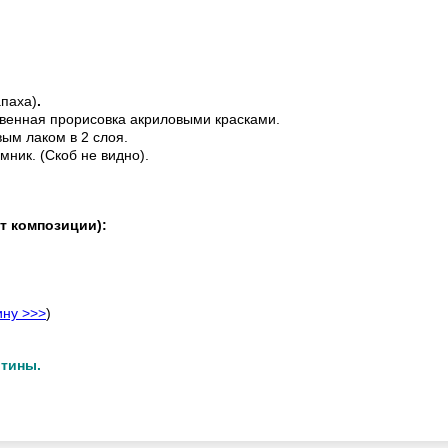
апаха)
.
венная прорисовка акриловыми красками.
ым лаком в 2 слоя.
мник. (Скоб не видно).
т композиции):
ину >>>
)
ртины.