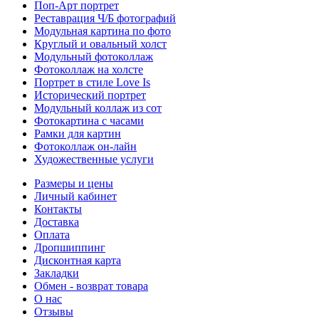
Поп-Арт портрет
Реставрация Ч/Б фотографий
Модульная картина по фото
Круглый и овальный холст
Модульный фотоколлаж
Фотоколлаж на холсте
Портрет в стиле Love Is
Исторический портрет
Модульный коллаж из сот
Фотокартина с часами
Рамки для картин
Фотоколлаж он-лайн
Художественные услуги
Размеры и цены
Личный кабинет
Контакты
Доставка
Оплата
Дропшиппинг
Дисконтная карта
Закладки
Обмен - возврат товара
О нас
Отзывы