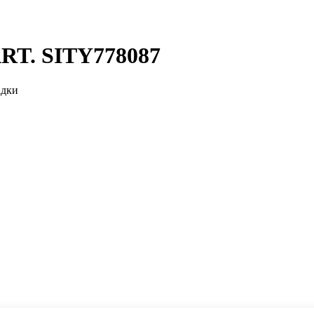
ART. SITY778087
адки