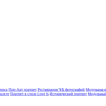
опись
Поп-Арт портрет
Реставрация Ч/Б фотографий
Модульная к
холсте
Портрет в стиле Love Is
Исторический портрет
Модульный