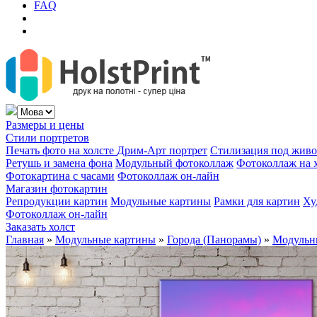
FAQ
Размеры и цены
Стили портретов
Печать фото на холсте
Дрим-Арт портрет
Стилизация под жив
Ретушь и замена фона
Модульный фотоколлаж
Фотоколлаж на 
Фотокартина с часами
Фотоколлаж он-лайн
Магазин фотокартин
Репродукции картин
Модульные картины
Рамки для картин
Ху
Фотоколлаж он-лайн
Заказать холст
Главная
»
Модульные картины
»
Города (Панорамы)
»
Модульны