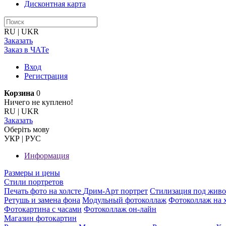
Дисконтная карта
RU
|
UKR
Заказать
Заказ в ЧАТе
Вход
Регистрация
Корзина
0
Ничего не куплено!
RU
|
UKR
Заказать
Оберiть мову
УКР
|
РУС
Информация
Размеры и цены
Стили портретов
Печать фото на холсте
Дрим-Арт портрет
Стилизация под жив
Ретушь и замена фона
Модульный фотоколлаж
Фотоколлаж на 
Фотокартина с часами
Фотоколлаж он-лайн
Магазин фотокартин