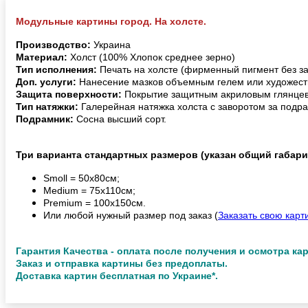
Модульные картины город. На холсте.
Производство:
Украина
Материал:
Холст (100% Хлопок среднее зерно)
Тип исполнения:
Печать на холсте (фирменный пигмент без з
Доп. услуги:
Нанесение мазков объемным гелем или художест
Защита поверхности:
Покрытие защитным акриловым глянцев
Тип натяжки:
Галерейная натяжка холста с заворотом за подра
Подрамник:
Сосна высший сорт.
Три варианта стандартных размеров (указан общий габари
Smoll = 50х80см;
Medium = 75х110см;
Premium = 100х150см.
Или любой нужный размер под заказ (
Заказать свою карт
Гарантия Качества - оплата после получения и осмотра ка
Заказ и отправка картины без предоплаты.
Доставка картин бесплатная по Украине*.