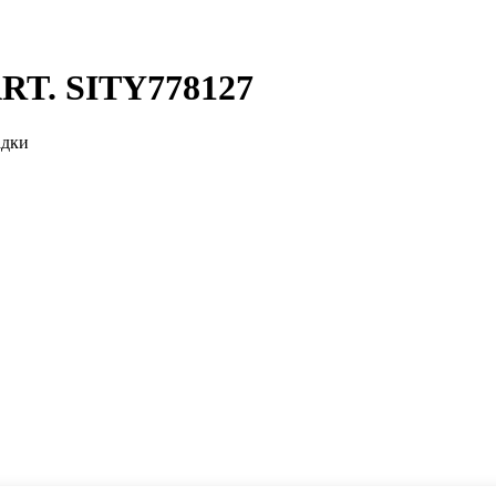
ART. SITY778127
адки