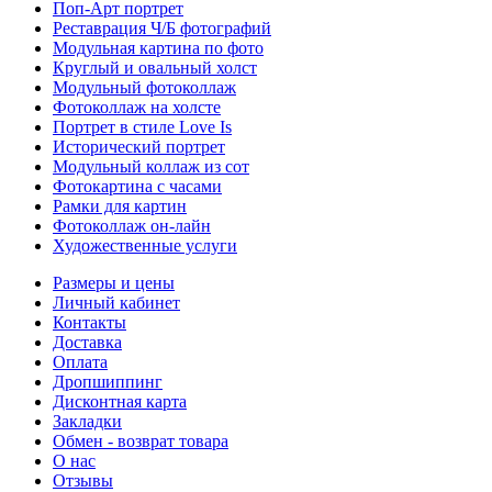
Поп-Арт портрет
Реставрация Ч/Б фотографий
Модульная картина по фото
Круглый и овальный холст
Модульный фотоколлаж
Фотоколлаж на холсте
Портрет в стиле Love Is
Исторический портрет
Модульный коллаж из сот
Фотокартина с часами
Рамки для картин
Фотоколлаж он-лайн
Художественные услуги
Размеры и цены
Личный кабинет
Контакты
Доставка
Оплата
Дропшиппинг
Дисконтная карта
Закладки
Обмен - возврат товара
О нас
Отзывы