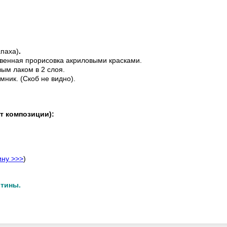
апаха)
.
венная прорисовка акриловыми красками.
ым лаком в 2 слоя.
мник. (Скоб не видно).
т композиции):
ину >>>
)
ртины.