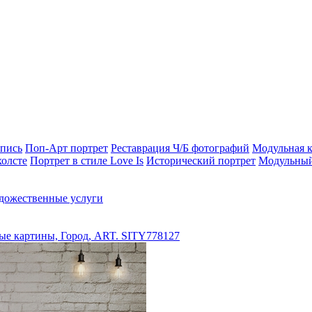
опись
Поп-Арт портрет
Реставрация Ч/Б фотографий
Модульная к
холсте
Портрет в стиле Love Is
Исторический портрет
Модульный
дожественные услуги
е картины, Город, ART. SITY778127