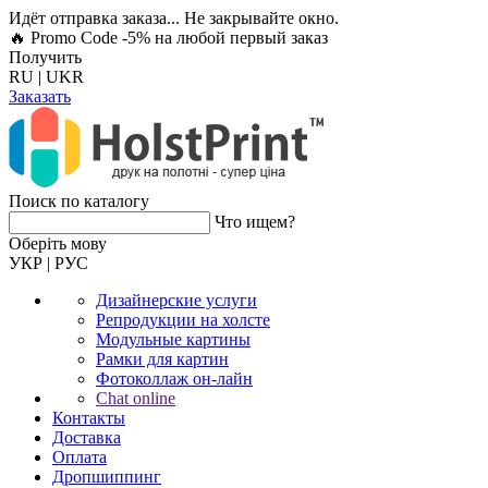
Идёт отправка заказа... Не закрывайте окно.
🔥 Promo Code -5%
на любой первый заказ
Получить
RU
|
UKR
Заказать
Поиск по каталогу
Что ищем?
Оберiть мову
УКР
|
РУС
Дизайнерские услуги
Репродукции на холсте
Модульные картины
Рамки для картин
Фотоколлаж он-лайн
Chat online
Контакты
Доставка
Оплата
Дропшиппинг