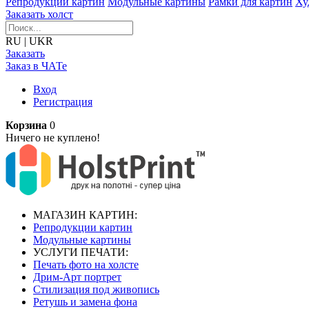
Репродукции картин
Модульные картины
Рамки для картин
Ху
Заказать холст
RU
|
UKR
Заказать
Заказ в ЧАТе
Вход
Регистрация
Корзина
0
Ничего не куплено!
МАГАЗИН КАРТИН:
Репродукции картин
Модульные картины
УСЛУГИ ПЕЧАТИ:
Печать фото на холсте
Дрим-Арт портрет
Стилизация под живопись
Ретушь и замена фона