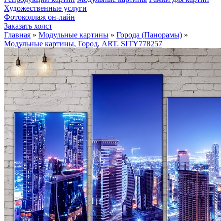
Художественные услуги
Фотоколлаж он-лайн
Заказать холст
Главная
»
Модульные картины
»
Города (Панорамы)
»
Модульные картины, Город, ART. SITY778257