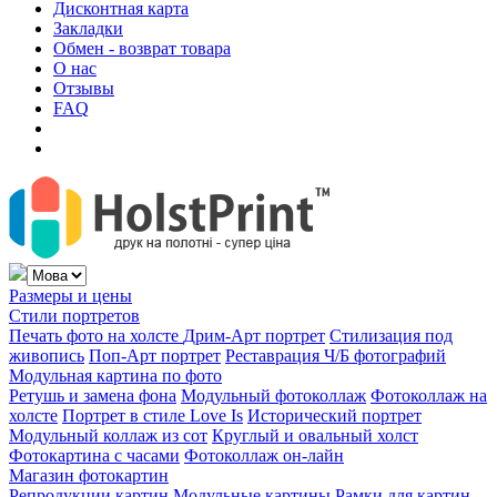
Дисконтная карта
Закладки
Обмен - возврат товара
О нас
Отзывы
FAQ
Размеры и цены
Стили портретов
Печать фото на холсте
Дрим-Арт портрет
Стилизация под
живопись
Поп-Арт портрет
Реставрация Ч/Б фотографий
Модульная картина по фото
Ретушь и замена фона
Модульный фотоколлаж
Фотоколлаж на
холсте
Портрет в стиле Love Is
Исторический портрет
Модульный коллаж из сот
Круглый и овальный холст
Фотокартина с часами
Фотоколлаж он-лайн
Магазин фотокартин
Репродукции картин
Модульные картины
Рамки для картин