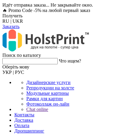
Идёт отправка заказа... Не закрывайте окно.
🔥 Promo Code -5%
на любой первый заказ
Получить
RU
|
UKR
Заказать
Поиск по каталогу
Что ищем?
Оберiть мову
УКР
|
РУС
Дизайнерские услуги
Репродукции на холсте
Модульные картины
Рамки для картин
Фотоколлаж он-лайн
Chat online
Контакты
Доставка
Оплата
Дропшиппинг