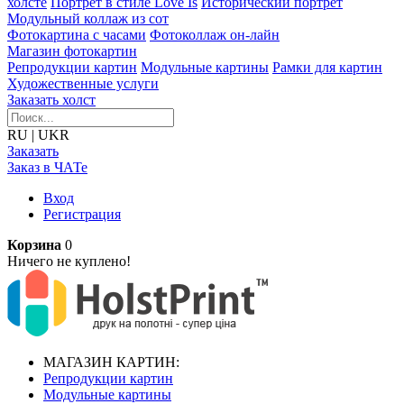
холсте
Портрет в стиле Love Is
Исторический портрет
Модульный коллаж из сот
Фотокартина с часами
Фотоколлаж он-лайн
Магазин фотокартин
Репродукции картин
Модульные картины
Рамки для картин
Художественные услуги
Заказать холст
RU
|
UKR
Заказать
Заказ в ЧАТе
Вход
Регистрация
Корзина
0
Ничего не куплено!
МАГАЗИН КАРТИН:
Репродукции картин
Модульные картины