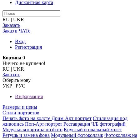
Дисконтная карта
RU
|
UKR
Заказать
Заказ в ЧАТе
Вход
Регистрация
Корзина
0
Ничего не куплено!
RU
|
UKR
Заказать
Оберiть мову
УКР
|
РУС
Информация
Размеры и цены
Стили портретов
Печать фото на холсте
Дрим-Арт портрет
Стилизация под
живопись
Поп-Арт портрет
Реставрация Ч/Б фотографий
Модульная картина по фото
Круглый и овальный холст
Ретушь и замена фона
Модульный фотоколлаж
Фотоколлаж на