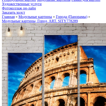
Художественные услуги
Фотоколлаж он-лайн
Заказать холст
Главная
»
Модульные картины
»
Города (Панорамы)
»
Модульные картины, Город, ART. SITY778289