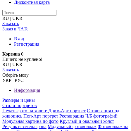
Дисконтная карта
RU
|
UKR
Заказать
Заказ в ЧАТе
Вход
Регистрация
Корзина
0
Ничего не куплено!
RU
|
UKR
Заказать
Оберiть мову
УКР
|
РУС
Информация
Размеры и цены
Стили портретов
Печать фото на холсте
Дрим-Арт портрет
Стилизация под
живопись
Поп-Арт портрет
Реставрация Ч/Б фотографий
Модульная картина по фото
Круглый и овальный холст
Ретушь и замена фона
Модульный фотоколлаж
Фотоколлаж на