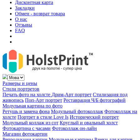
Дисконтная карта
Закладки
Обмен - возврат товара
О нас
Отзывы
FAQ
Размеры и цены
Стили портретов
Печать фото на холсте
Дрим-Арт портрет
Стилизация под
живопись
Поп-Арт портрет
Реставрация Ч/Б фотографий
Модульная картина по фото
Ретушь и замена фона
Модульный фотоколлаж
Фотоколлаж на
холсте
Портрет в стиле Love Is
Исторический портрет
Модульный коллаж из сот
Круглый и овальный холст
Фотокартина с часами
Фотоколлаж он-лайн
Магазин фотокартин
Репродукции картин
Модульные картины
Рамки для картин