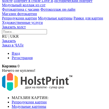
холсте
Портрет в стиле Love Is
Исторический портрет
Модульный коллаж из сот
Фотокартина с часами
Фотоколлаж он-лайн
Магазин фотокартин
Репродукции картин
Модульные картины
Рамки для картин
Художественные услуги
Заказать холст
RU
|
UKR
Заказать
Заказ в ЧАТе
Вход
Регистрация
Корзина
0
Ничего не куплено!
МАГАЗИН КАРТИН:
Репродукции картин
Модульные картины