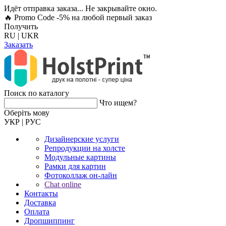
Идёт отправка заказа... Не закрывайте окно.
🔥 Promo Code -5%
на любой первый заказ
Получить
RU
|
UKR
Заказать
Поиск по каталогу
Что ищем?
Оберiть мову
УКР
|
РУС
Дизайнерские услуги
Репродукции на холсте
Модульные картины
Рамки для картин
Фотоколлаж он-лайн
Chat online
Контакты
Доставка
Оплата
Дропшиппинг