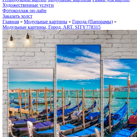
Художественные услуги
Фотоколлаж он-лайн
Заказать холст
Главная
»
Модульные картины
»
Города (Панорамы)
»
Модульные картины, Город, ART. SITY778315