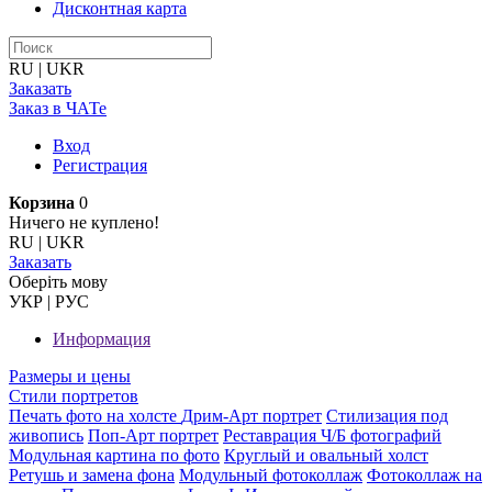
Дисконтная карта
RU
|
UKR
Заказать
Заказ в ЧАТе
Вход
Регистрация
Корзина
0
Ничего не куплено!
RU
|
UKR
Заказать
Оберiть мову
УКР
|
РУС
Информация
Размеры и цены
Стили портретов
Печать фото на холсте
Дрим-Арт портрет
Стилизация под
живопись
Поп-Арт портрет
Реставрация Ч/Б фотографий
Модульная картина по фото
Круглый и овальный холст
Ретушь и замена фона
Модульный фотоколлаж
Фотоколлаж на