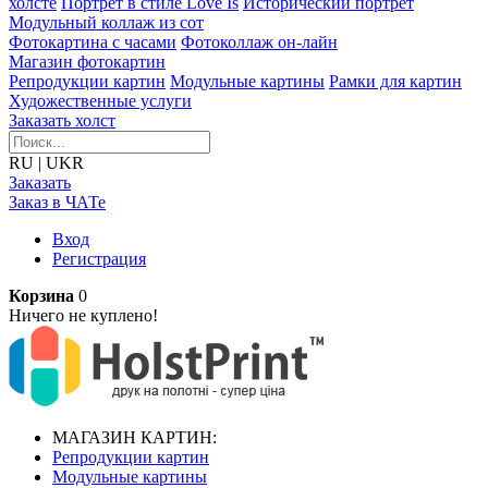
холсте
Портрет в стиле Love Is
Исторический портрет
Модульный коллаж из сот
Фотокартина с часами
Фотоколлаж он-лайн
Магазин фотокартин
Репродукции картин
Модульные картины
Рамки для картин
Художественные услуги
Заказать холст
RU
|
UKR
Заказать
Заказ в ЧАТе
Вход
Регистрация
Корзина
0
Ничего не куплено!
МАГАЗИН КАРТИН:
Репродукции картин
Модульные картины