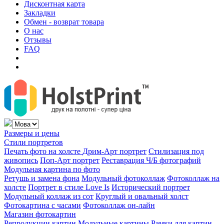
Дисконтная карта
Закладки
Обмен - возврат товара
О нас
Отзывы
FAQ
Размеры и цены
Стили портретов
Печать фото на холсте
Дрим-Арт портрет
Стилизация под
живопись
Поп-Арт портрет
Реставрация Ч/Б фотографий
Модульная картина по фото
Ретушь и замена фона
Модульный фотоколлаж
Фотоколлаж на
холсте
Портрет в стиле Love Is
Исторический портрет
Модульный коллаж из сот
Круглый и овальный холст
Фотокартина с часами
Фотоколлаж он-лайн
Магазин фотокартин
Репродукции картин
Модульные картины
Рамки для картин