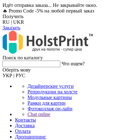
Идёт отправка заказа... Не закрывайте окно.
🔥 Promo Code -5%
на любой первый заказ
Получить
RU
|
UKR
Заказать
Поиск по каталогу
Что ищем?
Оберiть мову
УКР
|
РУС
Дизайнерские услуги
Репродукции на холсте
Модульные картины
Рамки для картин
Фотоколлаж он-лайн
Chat online
Контакты
Доставка
Оплата
Дропшиппинг