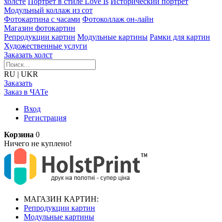
холсте
Портрет в стиле Love Is
Исторический портрет
Модульный коллаж из сот
Фотокартина с часами
Фотоколлаж он-лайн
Магазин фотокартин
Репродукции картин
Модульные картины
Рамки для картин
Художественные услуги
Заказать холст
RU
|
UKR
Заказать
Заказ в ЧАТе
Вход
Регистрация
Корзина
0
Ничего не куплено!
МАГАЗИН КАРТИН:
Репродукции картин
Модульные картины