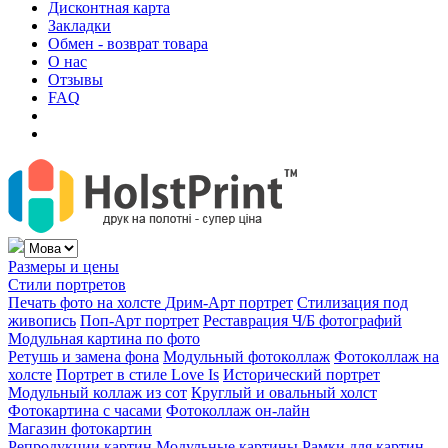
Дисконтная карта
Закладки
Обмен - возврат товара
О нас
Отзывы
FAQ
Размеры и цены
Стили портретов
Печать фото на холсте
Дрим-Арт портрет
Стилизация под
живопись
Поп-Арт портрет
Реставрация Ч/Б фотографий
Модульная картина по фото
Ретушь и замена фона
Модульный фотоколлаж
Фотоколлаж на
холсте
Портрет в стиле Love Is
Исторический портрет
Модульный коллаж из сот
Круглый и овальный холст
Фотокартина с часами
Фотоколлаж он-лайн
Магазин фотокартин
Репродукции картин
Модульные картины
Рамки для картин