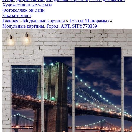
Художественные услуги
Фотоколлаж он-лайн
Заказать холст
Главная
»
Модульные картины
»
Города (Панорамы)
»
Модульные картины, Город, ART. SITY778359