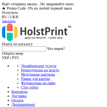
Идёт отправка заказа... Не закрывайте окно.
🔥 Promo Code -5%
на любой первый заказ
Получить
RU
|
UKR
Заказать
Поиск по каталогу
Что ищем?
Оберiть мову
УКР
|
РУС
Дизайнерские услуги
Репродукции на холсте
Модульные картины
Рамки для картин
Фотоколлаж он-лайн
Chat online
Контакты
Доставка
Оплата
Дропшиппинг