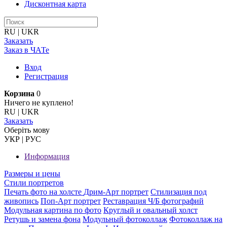
Дисконтная карта
RU
|
UKR
Заказать
Заказ в ЧАТе
Вход
Регистрация
Корзина
0
Ничего не куплено!
RU
|
UKR
Заказать
Оберiть мову
УКР
|
РУС
Информация
Размеры и цены
Стили портретов
Печать фото на холсте
Дрим-Арт портрет
Стилизация под
живопись
Поп-Арт портрет
Реставрация Ч/Б фотографий
Модульная картина по фото
Круглый и овальный холст
Ретушь и замена фона
Модульный фотоколлаж
Фотоколлаж на