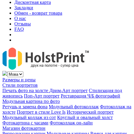
Дисконтная карта
Закладки
Обмен - возврат товара
О нас
Отзывы
FAQ
Размеры и цены
Стили портретов
Печать фото на холсте
Дрим-Арт портрет
Стилизация под
живопись
Поп-Арт портрет
Реставрация Ч/Б фотографий
Модульная картина по фото
Ретушь и замена фона
Модульный фотоколлаж
Фотоколлаж на
холсте
Портрет в стиле Love Is
Исторический портрет
Модульный коллаж из сот
Круглый и овальный холст
Фотокартина с часами
Фотоколлаж он-лайн
Магазин фотокартин
Репродукции картин
Модульные картины
Рамки для картин