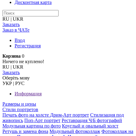
Дисконтная карта
RU
|
UKR
Заказать
Заказ в ЧАТе
Вход
Регистрация
Корзина
0
Ничего не куплено!
RU
|
UKR
Заказать
Оберiть мову
УКР
|
РУС
Информация
Размеры и цены
Стили портретов
Печать фото на холсте
Дрим-Арт портрет
Стилизация под
живопись
Поп-Арт портрет
Реставрация Ч/Б фотографий
Модульная картина по фото
Круглый и овальный холст
Ретушь и замена фона
Модульный фотоколлаж
Фотоколлаж на