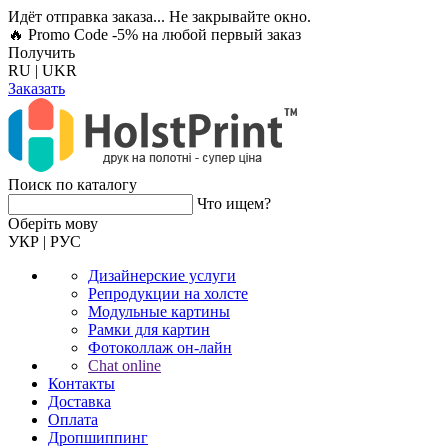
Идёт отправка заказа... Не закрывайте окно.
🔥 Promo Code -5%
на любой первый заказ
Получить
RU
|
UKR
Заказать
Поиск по каталогу
Что ищем?
Оберiть мову
УКР
|
РУС
Дизайнерские услуги
Репродукции на холсте
Модульные картины
Рамки для картин
Фотоколлаж он-лайн
Chat online
Контакты
Доставка
Оплата
Дропшиппинг