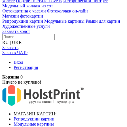
холсте
Портрет в стиле Love Is
Исторический портрет
Модульный коллаж из сот
Фотокартина с часами
Фотоколлаж он-лайн
Магазин фотокартин
Репродукции картин
Модульные картины
Рамки для картин
Художественные услуги
Заказать холст
RU
|
UKR
Заказать
Заказ в ЧАТе
Вход
Регистрация
Корзина
0
Ничего не куплено!
МАГАЗИН КАРТИН:
Репродукции картин
Модульные картины