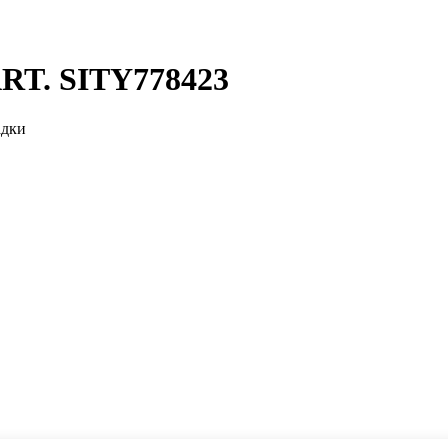
ART. SITY778423
адки