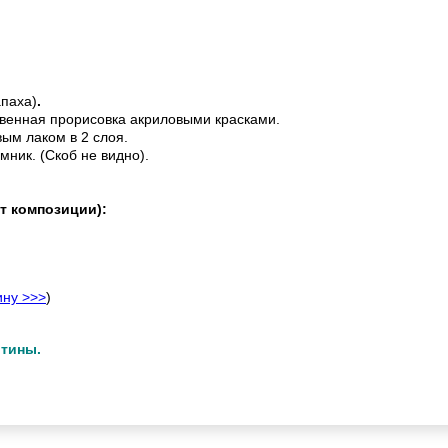
апаха)
.
венная прорисовка акриловыми красками.
ым лаком в 2 слоя.
мник. (Скоб не видно).
т композиции):
ину >>>
)
ртины.