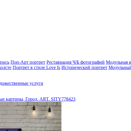
опись
Поп-Арт портрет
Реставрация Ч/Б фотографий
Модульная к
холсте
Портрет в стиле Love Is
Исторический портрет
Модульный
дожественные услуги
е картины, Город, ART. SITY778423