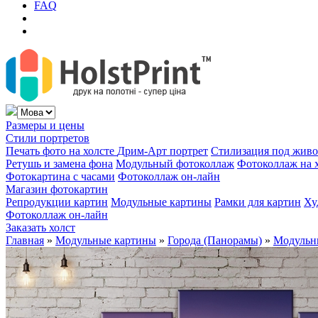
FAQ
Размеры и цены
Стили портретов
Печать фото на холсте
Дрим-Арт портрет
Стилизация под жив
Ретушь и замена фона
Модульный фотоколлаж
Фотоколлаж на 
Фотокартина с часами
Фотоколлаж он-лайн
Магазин фотокартин
Репродукции картин
Модульные картины
Рамки для картин
Ху
Фотоколлаж он-лайн
Заказать холст
Главная
»
Модульные картины
»
Города (Панорамы)
»
Модульны