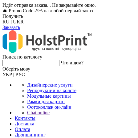
Идёт отправка заказа... Не закрывайте окно.
🔥 Promo Code -5%
на любой первый заказ
Получить
RU
|
UKR
Заказать
Поиск по каталогу
Что ищем?
Оберiть мову
УКР
|
РУС
Дизайнерские услуги
Репродукции на холсте
Модульные картины
Рамки для картин
Фотоколлаж он-лайн
Chat online
Контакты
Доставка
Оплата
Дропшиппинг