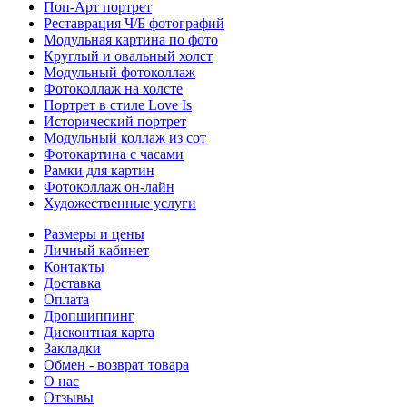
Поп-Арт портрет
Реставрация Ч/Б фотографий
Модульная картина по фото
Круглый и овальный холст
Модульный фотоколлаж
Фотоколлаж на холсте
Портрет в стиле Love Is
Исторический портрет
Модульный коллаж из сот
Фотокартина с часами
Рамки для картин
Фотоколлаж он-лайн
Художественные услуги
Размеры и цены
Личный кабинет
Контакты
Доставка
Оплата
Дропшиппинг
Дисконтная карта
Закладки
Обмен - возврат товара
О нас
Отзывы