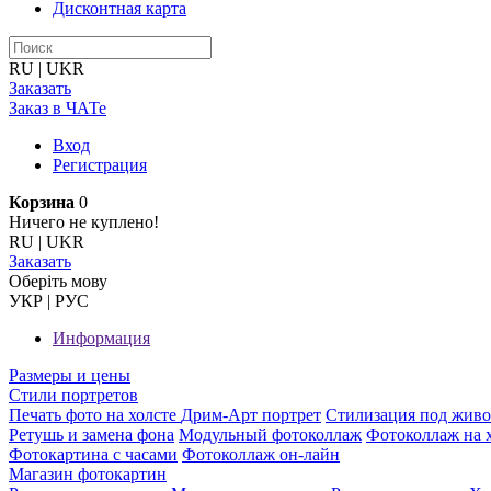
Дисконтная карта
RU
|
UKR
Заказать
Заказ в ЧАТе
Вход
Регистрация
Корзина
0
Ничего не куплено!
RU
|
UKR
Заказать
Оберiть мову
УКР
|
РУС
Информация
Размеры и цены
Стили портретов
Печать фото на холсте
Дрим-Арт портрет
Стилизация под жив
Ретушь и замена фона
Модульный фотоколлаж
Фотоколлаж на 
Фотокартина с часами
Фотоколлаж он-лайн
Магазин фотокартин