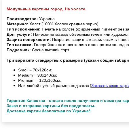
Модульные картины город. На холсте.
Производство:
Украина
Материал:
Холст (100% Хлопок среднее зерно)
Тип исполнения:
Печать на холсте (фирменный пигмент без з
Доп. услуги:
Нанесение мазков объемным гелем или художест
Защита поверхности:
Покрытие защитным акриловым глянцев
Тип натяжки:
Галерейная натяжка холста с заворотом за подра
Подрамник:
Сосна высший сорт.
Три варианта стандартных размеров (указан общий габари
Smoll = 70х120см;
Medium = 90х140см;
Premium = 120х160см.
Или любой нужный размер под заказ (
Заказать свою карт
Гарантия Качества - оплата после получения и осмотра ка
Заказ и отправка картины без предоплаты.
Доставка картин бесплатная по Украине*.