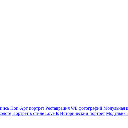
опись
Поп-Арт портрет
Реставрация Ч/Б фотографий
Модульная к
холсте
Портрет в стиле Love Is
Исторический портрет
Модульный