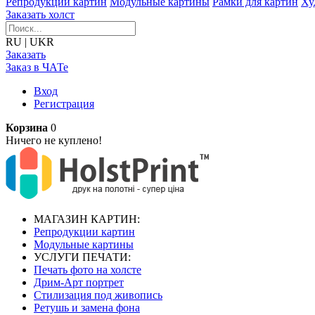
Репродукции картин
Модульные картины
Рамки для картин
Ху
Заказать холст
RU
|
UKR
Заказать
Заказ в ЧАТе
Вход
Регистрация
Корзина
0
Ничего не куплено!
МАГАЗИН КАРТИН:
Репродукции картин
Модульные картины
УСЛУГИ ПЕЧАТИ:
Печать фото на холсте
Дрим-Арт портрет
Стилизация под живопись
Ретушь и замена фона