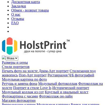
Дисконтная карта
Закладки
Обмен - возврат товара
О нас
Отзывы
FAQ
Размеры и цены
Стили портретов
Печать фото на холсте
Дрим-Арт портрет
Стилизация под
живопись
Поп-Арт портрет
Реставрация Ч/Б фотографий
Модульная картина по фото
Ретушь и замена фона
Модульный фотоколлаж
Фотоколлаж на
холсте
Портрет в стиле Love Is
Исторический портрет
Модульный коллаж из сот
Круглый и овальный холст
Фотокартина с часами
Фотоколлаж он-лайн
Магазин фотокартин
Репродукции картин
Модульные картины
Рамки для картин