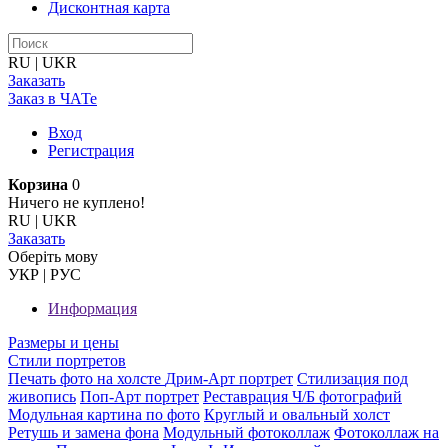
Дисконтная карта
RU
|
UKR
Заказать
Заказ в ЧАТе
Вход
Регистрация
Корзина
0
Ничего не куплено!
RU
|
UKR
Заказать
Оберiть мову
УКР
|
РУС
Информация
Размеры и цены
Стили портретов
Печать фото на холсте
Дрим-Арт портрет
Стилизация под
живопись
Поп-Арт портрет
Реставрация Ч/Б фотографий
Модульная картина по фото
Круглый и овальный холст
Ретушь и замена фона
Модульный фотоколлаж
Фотоколлаж на