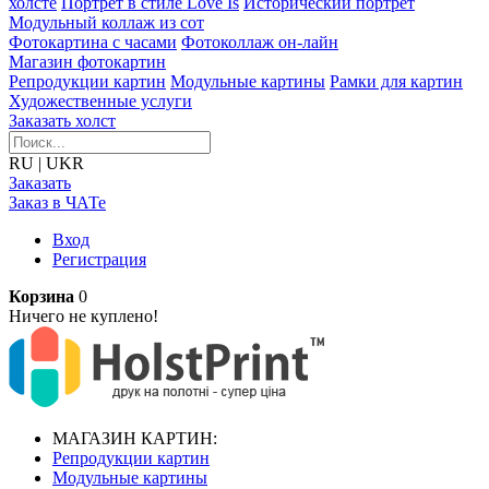
холсте
Портрет в стиле Love Is
Исторический портрет
Модульный коллаж из сот
Фотокартина с часами
Фотоколлаж он-лайн
Магазин фотокартин
Репродукции картин
Модульные картины
Рамки для картин
Художественные услуги
Заказать холст
RU
|
UKR
Заказать
Заказ в ЧАТе
Вход
Регистрация
Корзина
0
Ничего не куплено!
МАГАЗИН КАРТИН:
Репродукции картин
Модульные картины