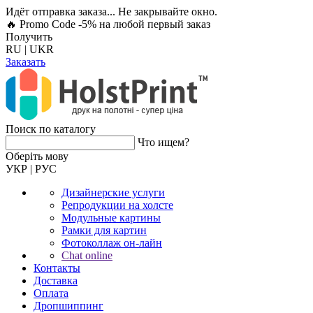
Идёт отправка заказа... Не закрывайте окно.
🔥 Promo Code -5%
на любой первый заказ
Получить
RU
|
UKR
Заказать
Поиск по каталогу
Что ищем?
Оберiть мову
УКР
|
РУС
Дизайнерские услуги
Репродукции на холсте
Модульные картины
Рамки для картин
Фотоколлаж он-лайн
Chat online
Контакты
Доставка
Оплата
Дропшиппинг