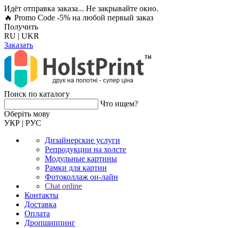
Идёт отправка заказа... Не закрывайте окно.
🔥 Promo Code -5%
на любой первый заказ
Получить
RU
|
UKR
Заказать
Поиск по каталогу
Что ищем?
Оберiть мову
УКР
|
РУС
Дизайнерские услуги
Репродукции на холсте
Модульные картины
Рамки для картин
Фотоколлаж он-лайн
Chat online
Контакты
Доставка
Оплата
Дропшиппинг