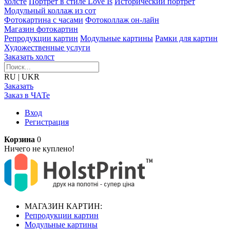
холсте
Портрет в стиле Love Is
Исторический портрет
Модульный коллаж из сот
Фотокартина с часами
Фотоколлаж он-лайн
Магазин фотокартин
Репродукции картин
Модульные картины
Рамки для картин
Художественные услуги
Заказать холст
RU
|
UKR
Заказать
Заказ в ЧАТе
Вход
Регистрация
Корзина
0
Ничего не куплено!
МАГАЗИН КАРТИН:
Репродукции картин
Модульные картины