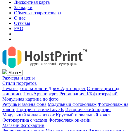
Дисконтная карта
Закладки
Обмен - возврат товара
О нас
Отзывы
FAQ
Размеры и цены
Стили портретов
Печать фото на холсте
Дрим-Арт портрет
Стилизация под
живопись
Поп-Арт портрет
Реставрация Ч/Б фотографий
Модульная картина по фото
Ретушь и замена фона
Модульный фотоколлаж
Фотоколлаж на
холсте
Портрет в стиле Love Is
Исторический портрет
Модульный коллаж из сот
Круглый и овальный холст
Фотокартина с часами
Фотоколлаж он-лайн
Магазин фотокартин
Репродукции картин
Модульные картины
Рамки для картин