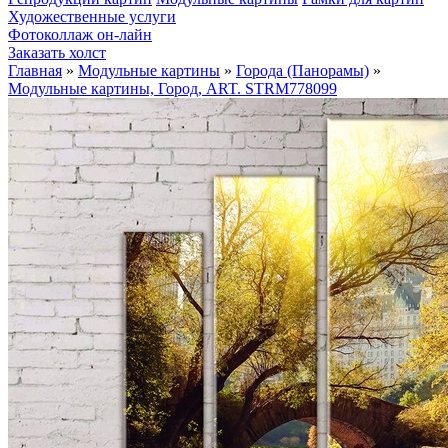
Художественные услуги
Фотоколлаж он-лайн
Заказать холст
Главная
»
Модульные картины
»
Города (Панорамы)
»
Модульные картины, Город, ART. STRM778099