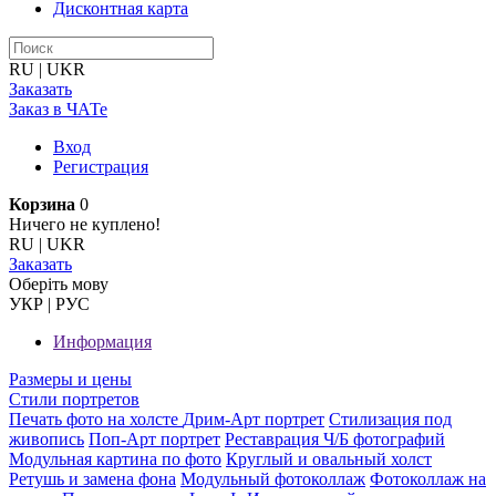
Дисконтная карта
RU
|
UKR
Заказать
Заказ в ЧАТе
Вход
Регистрация
Корзина
0
Ничего не куплено!
RU
|
UKR
Заказать
Оберiть мову
УКР
|
РУС
Информация
Размеры и цены
Стили портретов
Печать фото на холсте
Дрим-Арт портрет
Стилизация под
живопись
Поп-Арт портрет
Реставрация Ч/Б фотографий
Модульная картина по фото
Круглый и овальный холст
Ретушь и замена фона
Модульный фотоколлаж
Фотоколлаж на