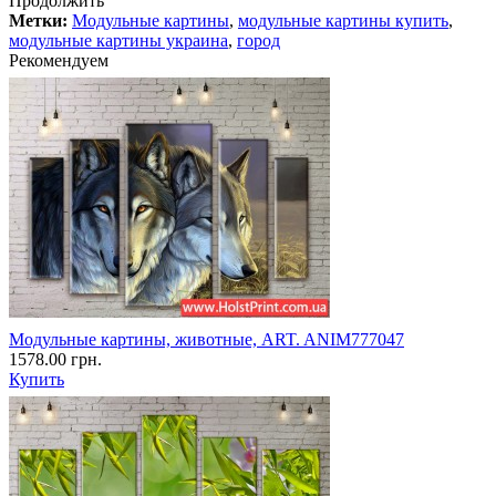
Продолжить
Метки:
Модульные картины
,
модульные картины купить
,
модульные картины украина
,
город
Рекомендуем
Модульные картины, животные, ART. ANIM777047
1578.00 грн.
Купить