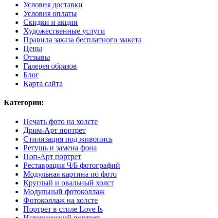
Условия доставки
Условия оплаты
Скидки и акции
Художественные услуги
Правила заказа бесплатного макета
Цены
Отзывы
Галерея образов
Блог
Карта сайта
Категории:
Печать фото на холсте
Дрим-Арт портрет
Стилизация под живопись
Ретушь и замена фона
Поп-Арт портрет
Реставрация Ч/Б фотографий
Модульная картина по фото
Круглый и овальный холст
Модульный фотоколлаж
Фотоколлаж на холсте
Портрет в стиле Love Is
Исторический портрет