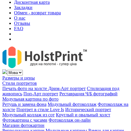
Дисконтная карта
Закладки
Обмен - возврат товара
О нас
Отзывы
FAQ
Размеры и цены
Стили портретов
Печать фото на холсте
Дрим-Арт портрет
Стилизация под
живопись
Поп-Арт портрет
Реставрация Ч/Б фотографий
Модульная картина по фото
Ретушь и замена фона
Модульный фотоколлаж
Фотоколлаж на
холсте
Портрет в стиле Love Is
Исторический портрет
Модульный коллаж из сот
Круглый и овальный холст
Фотокартина с часами
Фотоколлаж он-лайн
Магазин фотокартин
Репродукции картин
Модульные картины
Рамки для картин