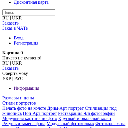
Дисконтная карта
RU
|
UKR
Заказать
Заказ в ЧАТе
Вход
Регистрация
Корзина
0
Ничего не куплено!
RU
|
UKR
Заказать
Оберiть мову
УКР
|
РУС
Информация
Размеры и цены
Стили портретов
Печать фото на холсте
Дрим-Арт портрет
Стилизация под
живопись
Поп-Арт портрет
Реставрация Ч/Б фотографий
Модульная картина по фото
Круглый и овальный холст
Ретушь и замена фона
Модульный фотоколлаж
Фотоколлаж на