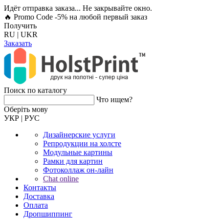
Идёт отправка заказа... Не закрывайте окно.
🔥 Promo Code -5%
на любой первый заказ
Получить
RU
|
UKR
Заказать
Поиск по каталогу
Что ищем?
Оберiть мову
УКР
|
РУС
Дизайнерские услуги
Репродукции на холсте
Модульные картины
Рамки для картин
Фотоколлаж он-лайн
Chat online
Контакты
Доставка
Оплата
Дропшиппинг