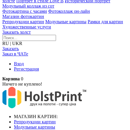
холсте
Портрет в стиле Love Is
Исторический портрет
Модульный коллаж из сот
Фотокартина с часами
Фотоколлаж он-лайн
Магазин фотокартин
Репродукции картин
Модульные картины
Рамки для картин
Художественные услуги
Заказать холст
RU
|
UKR
Заказать
Заказ в ЧАТе
Вход
Регистрация
Корзина
0
Ничего не куплено!
МАГАЗИН КАРТИН:
Репродукции картин
Модульные картины