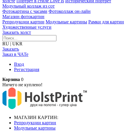
холсте
Портрет в стиле Love Is
Исторический портрет
Модульный коллаж из сот
Фотокартина с часами
Фотоколлаж он-лайн
Магазин фотокартин
Репродукции картин
Модульные картины
Рамки для картин
Художественные услуги
Заказать холст
RU
|
UKR
Заказать
Заказ в ЧАТе
Вход
Регистрация
Корзина
0
Ничего не куплено!
МАГАЗИН КАРТИН:
Репродукции картин
Модульные картины