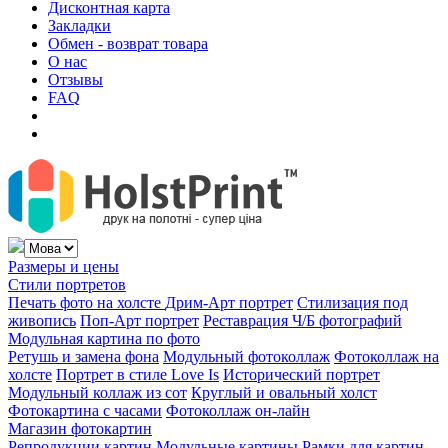
Дисконтная карта
Закладки
Обмен - возврат товара
О нас
Отзывы
FAQ
Размеры и цены
Стили портретов
Печать фото на холсте
Дрим-Арт портрет
Стилизация под
живопись
Поп-Арт портрет
Реставрация Ч/Б фотографий
Модульная картина по фото
Ретушь и замена фона
Модульный фотоколлаж
Фотоколлаж на
холсте
Портрет в стиле Love Is
Исторический портрет
Модульный коллаж из сот
Круглый и овальный холст
Фотокартина с часами
Фотоколлаж он-лайн
Магазин фотокартин
Репродукции картин
Модульные картины
Рамки для картин