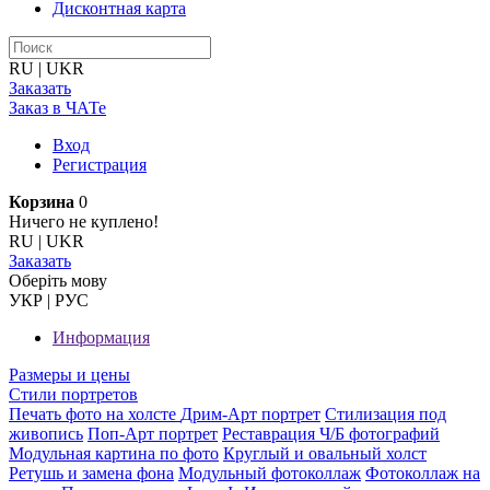
Дисконтная карта
RU
|
UKR
Заказать
Заказ в ЧАТе
Вход
Регистрация
Корзина
0
Ничего не куплено!
RU
|
UKR
Заказать
Оберiть мову
УКР
|
РУС
Информация
Размеры и цены
Стили портретов
Печать фото на холсте
Дрим-Арт портрет
Стилизация под
живопись
Поп-Арт портрет
Реставрация Ч/Б фотографий
Модульная картина по фото
Круглый и овальный холст
Ретушь и замена фона
Модульный фотоколлаж
Фотоколлаж на