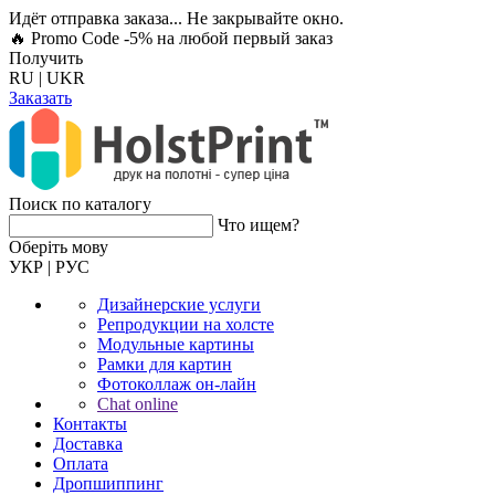
Идёт отправка заказа... Не закрывайте окно.
🔥 Promo Code -5%
на любой первый заказ
Получить
RU
|
UKR
Заказать
Поиск по каталогу
Что ищем?
Оберiть мову
УКР
|
РУС
Дизайнерские услуги
Репродукции на холсте
Модульные картины
Рамки для картин
Фотоколлаж он-лайн
Chat online
Контакты
Доставка
Оплата
Дропшиппинг