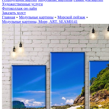
Художественные услуги
Фотоколлаж он-лайн
Заказать холст
Главная
»
Модульные картины
»
Морской пейзаж
»
Модульные картины, Море, ART. SEAM0141