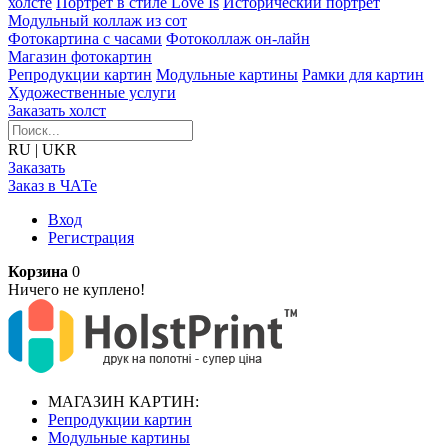
холсте
Портрет в стиле Love Is
Исторический портрет
Модульный коллаж из сот
Фотокартина с часами
Фотоколлаж он-лайн
Магазин фотокартин
Репродукции картин
Модульные картины
Рамки для картин
Художественные услуги
Заказать холст
RU
|
UKR
Заказать
Заказ в ЧАТе
Вход
Регистрация
Корзина
0
Ничего не куплено!
МАГАЗИН КАРТИН:
Репродукции картин
Модульные картины