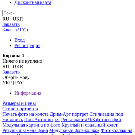
Дисконтная карта
RU
|
UKR
Заказать
Заказ в ЧАТе
Вход
Регистрация
Корзина
0
Ничего не куплено!
RU
|
UKR
Заказать
Оберiть мову
УКР
|
РУС
Информация
Размеры и цены
Стили портретов
Печать фото на холсте
Дрим-Арт портрет
Стилизация под
живопись
Поп-Арт портрет
Реставрация Ч/Б фотографий
Модульная картина по фото
Круглый и овальный холст
Ретушь и замена фона
Модульный фотоколлаж
Фотоколлаж на