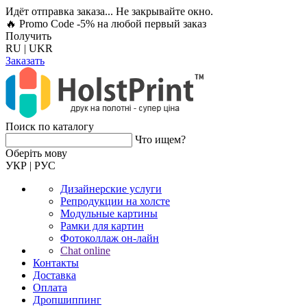
Идёт отправка заказа... Не закрывайте окно.
🔥 Promo Code -5%
на любой первый заказ
Получить
RU
|
UKR
Заказать
Поиск по каталогу
Что ищем?
Оберiть мову
УКР
|
РУС
Дизайнерские услуги
Репродукции на холсте
Модульные картины
Рамки для картин
Фотоколлаж он-лайн
Chat online
Контакты
Доставка
Оплата
Дропшиппинг