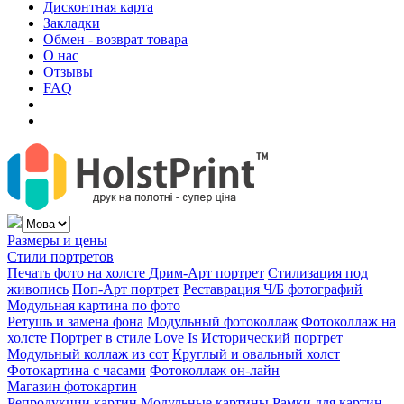
Дисконтная карта
Закладки
Обмен - возврат товара
О нас
Отзывы
FAQ
Размеры и цены
Стили портретов
Печать фото на холсте
Дрим-Арт портрет
Стилизация под
живопись
Поп-Арт портрет
Реставрация Ч/Б фотографий
Модульная картина по фото
Ретушь и замена фона
Модульный фотоколлаж
Фотоколлаж на
холсте
Портрет в стиле Love Is
Исторический портрет
Модульный коллаж из сот
Круглый и овальный холст
Фотокартина с часами
Фотоколлаж он-лайн
Магазин фотокартин
Репродукции картин
Модульные картины
Рамки для картин