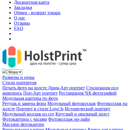
Дисконтная карта
Закладки
Обмен - возврат товара
О нас
Отзывы
FAQ
Размеры и цены
Стили портретов
Печать фото на холсте
Дрим-Арт портрет
Стилизация под
живопись
Поп-Арт портрет
Реставрация Ч/Б фотографий
Модульная картина по фото
Ретушь и замена фона
Модульный фотоколлаж
Фотоколлаж на
холсте
Портрет в стиле Love Is
Исторический портрет
Модульный коллаж из сот
Круглый и овальный холст
Фотокартина с часами
Фотоколлаж он-лайн
Магазин фотокартин
Репродукции картин
Модульные картины
Рамки для картин