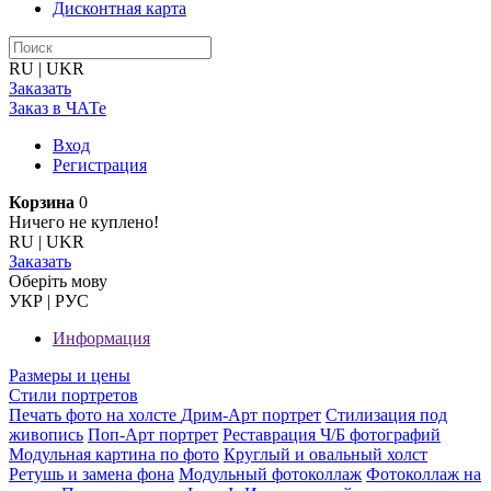
Дисконтная карта
RU
|
UKR
Заказать
Заказ в ЧАТе
Вход
Регистрация
Корзина
0
Ничего не куплено!
RU
|
UKR
Заказать
Оберiть мову
УКР
|
РУС
Информация
Размеры и цены
Стили портретов
Печать фото на холсте
Дрим-Арт портрет
Стилизация под
живопись
Поп-Арт портрет
Реставрация Ч/Б фотографий
Модульная картина по фото
Круглый и овальный холст
Ретушь и замена фона
Модульный фотоколлаж
Фотоколлаж на