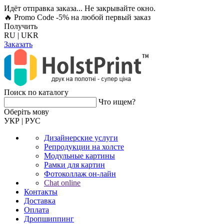
Идёт отправка заказа... Не закрывайте окно.
🔥 Promo Code -5%
на любой первый заказ
Получить
RU
|
UKR
Заказать
Поиск по каталогу
Что ищем?
Оберiть мову
УКР
|
РУС
Дизайнерские услуги
Репродукции на холсте
Модульные картины
Рамки для картин
Фотоколлаж он-лайн
Chat online
Контакты
Доставка
Оплата
Дропшиппинг