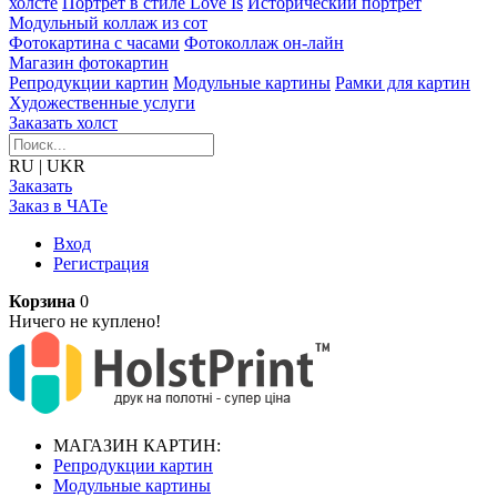
холсте
Портрет в стиле Love Is
Исторический портрет
Модульный коллаж из сот
Фотокартина с часами
Фотоколлаж он-лайн
Магазин фотокартин
Репродукции картин
Модульные картины
Рамки для картин
Художественные услуги
Заказать холст
RU
|
UKR
Заказать
Заказ в ЧАТе
Вход
Регистрация
Корзина
0
Ничего не куплено!
МАГАЗИН КАРТИН:
Репродукции картин
Модульные картины