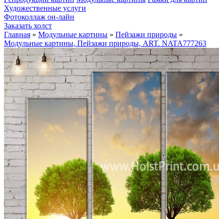
Художественные услуги
Фотоколлаж он-лайн
Заказать холст
Главная
»
Модульные картины
»
Пейзажи природы
»
Модульные картины, Пейзажи природы, ART. NATA777263