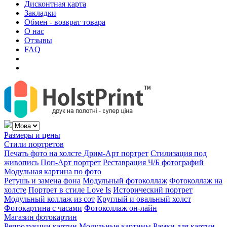
Дисконтная карта
Закладки
Обмен - возврат товара
О нас
Отзывы
FAQ
Размеры и цены
Стили портретов
Печать фото на холсте
Дрим-Арт портрет
Стилизация под
живопись
Поп-Арт портрет
Реставрация Ч/Б фотографий
Модульная картина по фото
Ретушь и замена фона
Модульный фотоколлаж
Фотоколлаж на
холсте
Портрет в стиле Love Is
Исторический портрет
Модульный коллаж из сот
Круглый и овальный холст
Фотокартина с часами
Фотоколлаж он-лайн
Магазин фотокартин
Репродукции картин
Модульные картины
Рамки для картин