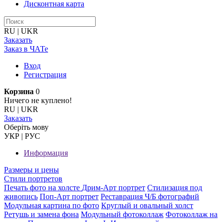
Дисконтная карта
RU
|
UKR
Заказать
Заказ в ЧАТе
Вход
Регистрация
Корзина
0
Ничего не куплено!
RU
|
UKR
Заказать
Оберiть мову
УКР
|
РУС
Информация
Размеры и цены
Стили портретов
Печать фото на холсте
Дрим-Арт портрет
Стилизация под
живопись
Поп-Арт портрет
Реставрация Ч/Б фотографий
Модульная картина по фото
Круглый и овальный холст
Ретушь и замена фона
Модульный фотоколлаж
Фотоколлаж на