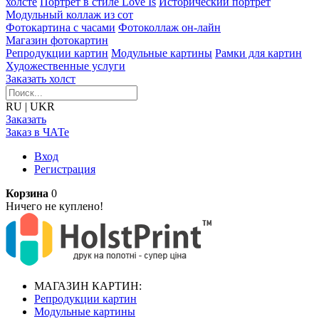
холсте
Портрет в стиле Love Is
Исторический портрет
Модульный коллаж из сот
Фотокартина с часами
Фотоколлаж он-лайн
Магазин фотокартин
Репродукции картин
Модульные картины
Рамки для картин
Художественные услуги
Заказать холст
RU
|
UKR
Заказать
Заказ в ЧАТе
Вход
Регистрация
Корзина
0
Ничего не куплено!
МАГАЗИН КАРТИН:
Репродукции картин
Модульные картины