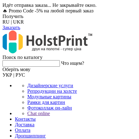
Идёт отправка заказа... Не закрывайте окно.
🔥 Promo Code -5%
на любой первый заказ
Получить
RU
|
UKR
Заказать
Поиск по каталогу
Что ищем?
Оберiть мову
УКР
|
РУС
Дизайнерские услуги
Репродукции на холсте
Модульные картины
Рамки для картин
Фотоколлаж он-лайн
Chat online
Контакты
Доставка
Оплата
Дропшиппинг