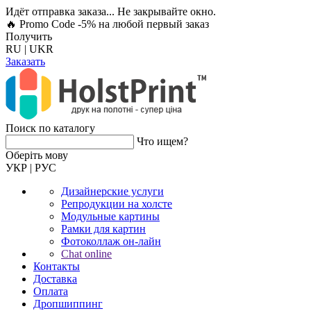
Идёт отправка заказа... Не закрывайте окно.
🔥 Promo Code -5%
на любой первый заказ
Получить
RU
|
UKR
Заказать
Поиск по каталогу
Что ищем?
Оберiть мову
УКР
|
РУС
Дизайнерские услуги
Репродукции на холсте
Модульные картины
Рамки для картин
Фотоколлаж он-лайн
Chat online
Контакты
Доставка
Оплата
Дропшиппинг