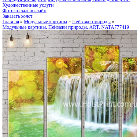
Художественные услуги
Фотоколлаж он-лайн
Заказать холст
Главная
»
Модульные картины
»
Пейзажи природы
»
Модульные картины, Пейзажи природы, ART. NATA777419