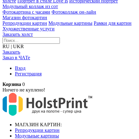
холсте
Портрет в стиле Love Is
Исторический портрет
Модульный коллаж из сот
Фотокартина с часами
Фотоколлаж он-лайн
Магазин фотокартин
Репродукции картин
Модульные картины
Рамки для картин
Художественные услуги
Заказать холст
RU
|
UKR
Заказать
Заказ в ЧАТе
Вход
Регистрация
Корзина
0
Ничего не куплено!
МАГАЗИН КАРТИН:
Репродукции картин
Модульные картины