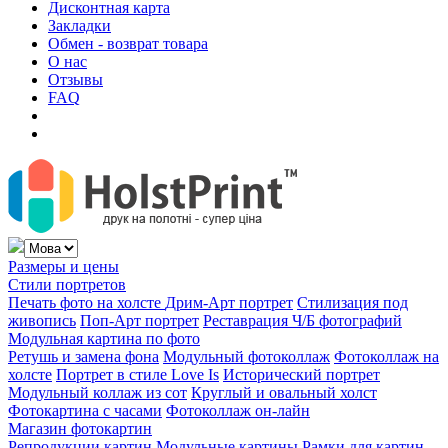
Дисконтная карта
Закладки
Обмен - возврат товара
О нас
Отзывы
FAQ
Размеры и цены
Стили портретов
Печать фото на холсте
Дрим-Арт портрет
Стилизация под
живопись
Поп-Арт портрет
Реставрация Ч/Б фотографий
Модульная картина по фото
Ретушь и замена фона
Модульный фотоколлаж
Фотоколлаж на
холсте
Портрет в стиле Love Is
Исторический портрет
Модульный коллаж из сот
Круглый и овальный холст
Фотокартина с часами
Фотоколлаж он-лайн
Магазин фотокартин
Репродукции картин
Модульные картины
Рамки для картин