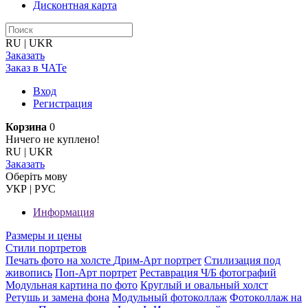
Дисконтная карта
RU
|
UKR
Заказать
Заказ в ЧАТе
Вход
Регистрация
Корзина
0
Ничего не куплено!
RU
|
UKR
Заказать
Оберiть мову
УКР
|
РУС
Информация
Размеры и цены
Стили портретов
Печать фото на холсте
Дрим-Арт портрет
Стилизация под
живопись
Поп-Арт портрет
Реставрация Ч/Б фотографий
Модульная картина по фото
Круглый и овальный холст
Ретушь и замена фона
Модульный фотоколлаж
Фотоколлаж на