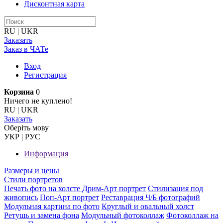
Дисконтная карта
RU
|
UKR
Заказать
Заказ в ЧАТе
Вход
Регистрация
Корзина
0
Ничего не куплено!
RU
|
UKR
Заказать
Оберiть мову
УКР
|
РУС
Информация
Размеры и цены
Стили портретов
Печать фото на холсте
Дрим-Арт портрет
Стилизация под
живопись
Поп-Арт портрет
Реставрация Ч/Б фотографий
Модульная картина по фото
Круглый и овальный холст
Ретушь и замена фона
Модульный фотоколлаж
Фотоколлаж на