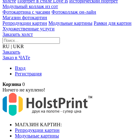
холсте
Портрет в стиле Love Is
Исторический портрет
Модульный коллаж из сот
Фотокартина с часами
Фотоколлаж он-лайн
Магазин фотокартин
Репродукции картин
Модульные картины
Рамки для картин
Художественные услуги
Заказать холст
RU
|
UKR
Заказать
Заказ в ЧАТе
Вход
Регистрация
Корзина
0
Ничего не куплено!
МАГАЗИН КАРТИН:
Репродукции картин
Модульные картины