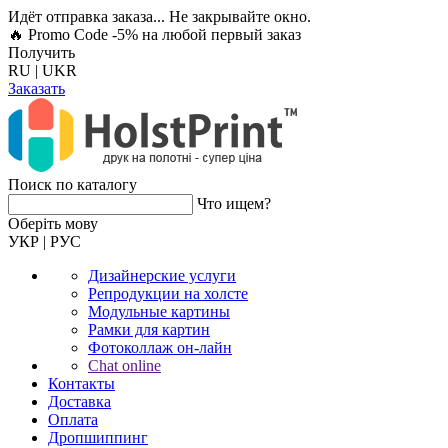
Идёт отправка заказа... Не закрывайте окно.
🔥 Promo Code -5%
на любой первый заказ
Получить
RU
|
UKR
Заказать
Поиск по каталогу
Что ищем?
Оберiть мову
УКР
|
РУС
Дизайнерские услуги
Репродукции на холсте
Модульные картины
Рамки для картин
Фотоколлаж он-лайн
Chat online
Контакты
Доставка
Оплата
Дропшиппинг