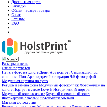
Дисконтная карта
Закладки
Обмен - возврат товара
О нас
Отзывы
FAQ
Размеры и цены
Стили портретов
Печать фото на холсте
Дрим-Арт портрет
Стилизация под
живопись
Поп-Арт портрет
Реставрация Ч/Б фотографий
Модульная картина по фото
Ретушь и замена фона
Модульный фотоколлаж
Фотоколлаж на
холсте
Портрет в стиле Love Is
Исторический портрет
Модульный коллаж из сот
Круглый и овальный холст
Фотокартина с часами
Фотоколлаж он-лайн
Магазин фотокартин
Репродукции картин
Модульные картины
Рамки для картин