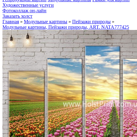
Художественные услуги
Фотоколлаж он-лайн
Заказать холст
Главная
»
Модульные картины
»
Пейзажи природы
»
Модульные картины, Пейзажи природы, ART. NATA777425