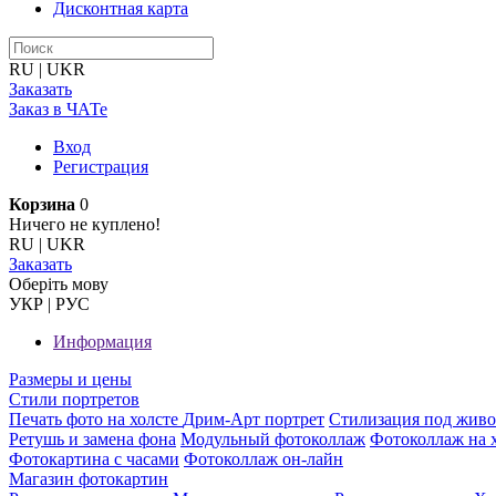
Дисконтная карта
RU
|
UKR
Заказать
Заказ в ЧАТе
Вход
Регистрация
Корзина
0
Ничего не куплено!
RU
|
UKR
Заказать
Оберiть мову
УКР
|
РУС
Информация
Размеры и цены
Стили портретов
Печать фото на холсте
Дрим-Арт портрет
Стилизация под жив
Ретушь и замена фона
Модульный фотоколлаж
Фотоколлаж на 
Фотокартина с часами
Фотоколлаж он-лайн
Магазин фотокартин