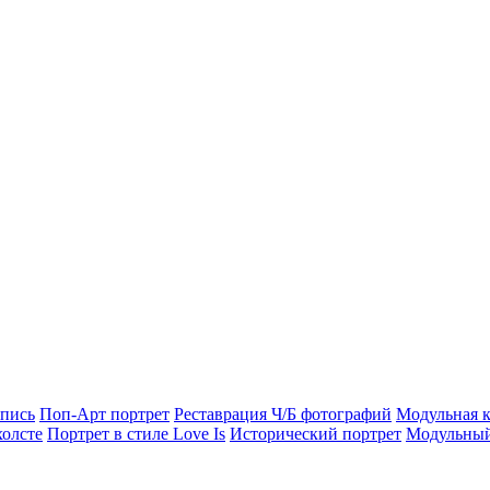
опись
Поп-Арт портрет
Реставрация Ч/Б фотографий
Модульная к
холсте
Портрет в стиле Love Is
Исторический портрет
Модульный