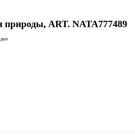
 природы, ART. NATA777489
адки