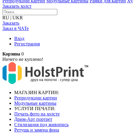
Репродукции картин
Модульные картины
Рамки для картин
Ху
Заказать холст
RU
|
UKR
Заказать
Заказ в ЧАТе
Вход
Регистрация
Корзина
0
Ничего не куплено!
МАГАЗИН КАРТИН:
Репродукции картин
Модульные картины
УСЛУГИ ПЕЧАТИ:
Печать фото на холсте
Дрим-Арт портрет
Стилизация под живопись
Ретушь и замена фона