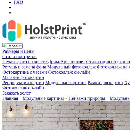
FAQ
Размеры и цены
Стили портретов
Печать фото на холсте
Дрим-Арт портрет
Стилизация под жив
Ретушь и замена фона
Модульный фотоколлаж
Фотоколлаж на 
Фотокартина с часами
Фотоколлаж он-лайн
Магазин фотокартин
Репродукции картин
Модульные картины
Рамки для картин
Ху
Фотоколлаж он-лайн
Заказать холст
Главная
»
Модульные картины
»
Пейзажи природы
»
Модульны