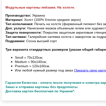
Модульные картины пейзажи. На холсте.
Производство:
Украина
Материал:
Холст (100% Хлопок среднее зерно)
Тип исполнения:
Печать на холсте (фирменный пигмент без з
Доп. услуги:
Нанесение мазков объемным гелем или художест
Защита поверхности:
Покрытие защитным акриловым глянцев
Тип натяжки:
Галерейная натяжка холста с заворотом за подра
Подрамник:
Сосна высший сорт.
Три варианта стандартных размеров (указан общий габари
Smoll = 70х120см;
Medium = 90х140см;
Premium = 120х160см.
Или любой нужный размер под заказ (
Заказать свою карт
Гарантия Качества - оплата после получения и осмотра ка
Заказ и отправка картины без предоплаты.
Доставка картин бесплатная по Украине*.