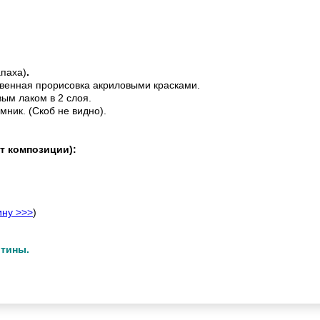
апаха)
.
венная прорисовка акриловыми красками.
ым лаком в 2 слоя.
мник. (Скоб не видно).
т композиции):
ину >>>
)
ртины.