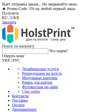
Идёт отправка заказа... Не закрывайте окно.
🔥 Promo Code -5%
на любой первый заказ
Получить
RU
|
UKR
Заказать
Поиск по каталогу
Что ищем?
Оберiть мову
УКР
|
РУС
Дизайнерские услуги
Репродукции на холсте
Модульные картины
Рамки для картин
Фотоколлаж он-лайн
Chat online
Контакты
Доставка
Оплата
Дропшиппинг