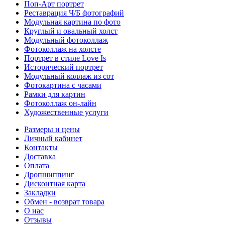
Поп-Арт портрет
Реставрация Ч/Б фотографий
Модульная картина по фото
Круглый и овальный холст
Модульный фотоколлаж
Фотоколлаж на холсте
Портрет в стиле Love Is
Исторический портрет
Модульный коллаж из сот
Фотокартина с часами
Рамки для картин
Фотоколлаж он-лайн
Художественные услуги
Размеры и цены
Личный кабинет
Контакты
Доставка
Оплата
Дропшиппинг
Дисконтная карта
Закладки
Обмен - возврат товара
О нас
Отзывы