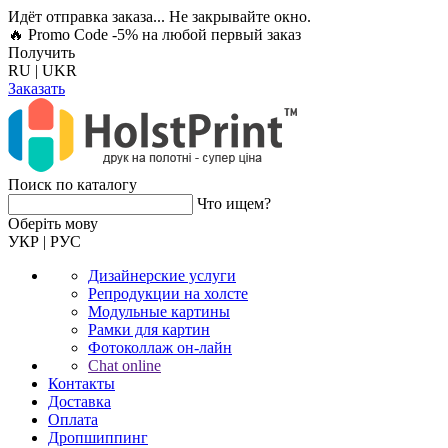
Идёт отправка заказа... Не закрывайте окно.
🔥 Promo Code -5%
на любой первый заказ
Получить
RU
|
UKR
Заказать
Поиск по каталогу
Что ищем?
Оберiть мову
УКР
|
РУС
Дизайнерские услуги
Репродукции на холсте
Модульные картины
Рамки для картин
Фотоколлаж он-лайн
Chat online
Контакты
Доставка
Оплата
Дропшиппинг