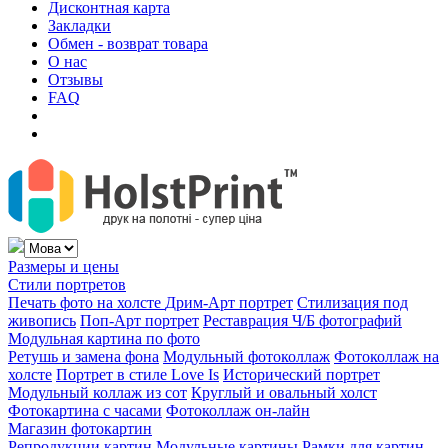
Дисконтная карта
Закладки
Обмен - возврат товара
О нас
Отзывы
FAQ
Размеры и цены
Стили портретов
Печать фото на холсте
Дрим-Арт портрет
Стилизация под
живопись
Поп-Арт портрет
Реставрация Ч/Б фотографий
Модульная картина по фото
Ретушь и замена фона
Модульный фотоколлаж
Фотоколлаж на
холсте
Портрет в стиле Love Is
Исторический портрет
Модульный коллаж из сот
Круглый и овальный холст
Фотокартина с часами
Фотоколлаж он-лайн
Магазин фотокартин
Репродукции картин
Модульные картины
Рамки для картин