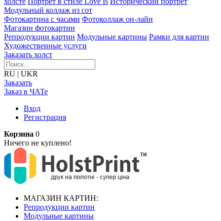
холсте
Портрет в стиле Love Is
Исторический портрет
Модульный коллаж из сот
Фотокартина с часами
Фотоколлаж он-лайн
Магазин фотокартин
Репродукции картин
Модульные картины
Рамки для картин
Художественные услуги
Заказать холст
RU
|
UKR
Заказать
Заказ в ЧАТе
Вход
Регистрация
Корзина
0
Ничего не куплено!
МАГАЗИН КАРТИН:
Репродукции картин
Модульные картины