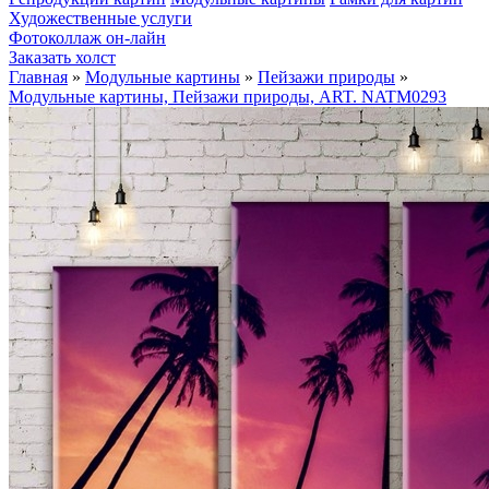
Художественные услуги
Фотоколлаж он-лайн
Заказать холст
Главная
»
Модульные картины
»
Пейзажи природы
»
Модульные картины, Пейзажи природы, ART. NATM0293