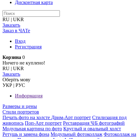
Дисконтная карта
RU
|
UKR
Заказать
Заказ в ЧАТе
Вход
Регистрация
Корзина
0
Ничего не куплено!
RU
|
UKR
Заказать
Оберiть мову
УКР
|
РУС
Информация
Размеры и цены
Стили портретов
Печать фото на холсте
Дрим-Арт портрет
Стилизация под
живопись
Поп-Арт портрет
Реставрация Ч/Б фотографий
Модульная картина по фото
Круглый и овальный холст
Ретушь и замена фона
Модульный фотоколлаж
Фотоколлаж на