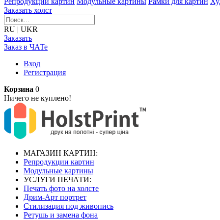
Репродукции картин
Модульные картины
Рамки для картин
Ху
Заказать холст
RU
|
UKR
Заказать
Заказ в ЧАТе
Вход
Регистрация
Корзина
0
Ничего не куплено!
МАГАЗИН КАРТИН:
Репродукции картин
Модульные картины
УСЛУГИ ПЕЧАТИ:
Печать фото на холсте
Дрим-Арт портрет
Стилизация под живопись
Ретушь и замена фона