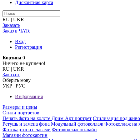
Дисконтная карта
RU
|
UKR
Заказать
Заказ в ЧАТе
Вход
Регистрация
Корзина
0
Ничего не куплено!
RU
|
UKR
Заказать
Оберiть мову
УКР
|
РУС
Информация
Размеры и цены
Стили портретов
Печать фото на холсте
Дрим-Арт портрет
Стилизация под жив
Ретушь и замена фона
Модульный фотоколлаж
Фотоколлаж на 
Фотокартина с часами
Фотоколлаж он-лайн
Магазин фотокартин