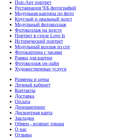
Поп-Арт портрет
Реставрация Ч/Б фотографий
Модульная картина по фото
Круглый и овальный холст
Модульный фотоколлаж
Фотоколлаж на холсте
Портрет в стиле Love Is
Исторический портрет
Модульный коллаж из сот
Фотокартина с часами
Рамки для картин
Фотоколлаж он-лайн
Художественные услуги
Размеры и цены
Личный кабинет
Контакты
Доставка
Оплата
Дропшиппинг
Дисконтная карта
Закладки
Обмен - возврат товара
О нас
Отзывы