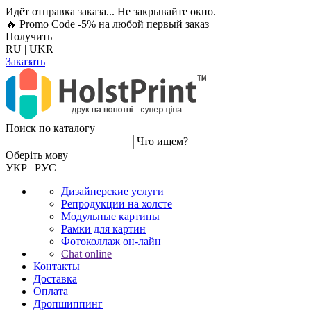
Идёт отправка заказа... Не закрывайте окно.
🔥 Promo Code -5%
на любой первый заказ
Получить
RU
|
UKR
Заказать
Поиск по каталогу
Что ищем?
Оберiть мову
УКР
|
РУС
Дизайнерские услуги
Репродукции на холсте
Модульные картины
Рамки для картин
Фотоколлаж он-лайн
Chat online
Контакты
Доставка
Оплата
Дропшиппинг