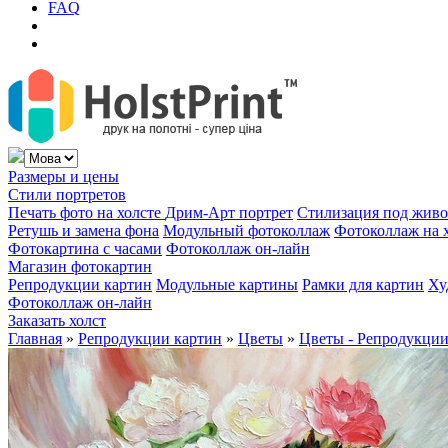
FAQ
Размеры и цены
Стили портретов
Печать фото на холсте
Дрим-Арт портрет
Стилизация под жив
Ретушь и замена фона
Модульный фотоколлаж
Фотоколлаж на 
Фотокартина с часами
Фотоколлаж он-лайн
Магазин фотокартин
Репродукции картин
Модульные картины
Рамки для картин
Ху
Фотоколлаж он-лайн
Заказать холст
Главная
»
Репродукции картин
»
Цветы
»
Цветы - Репродукции