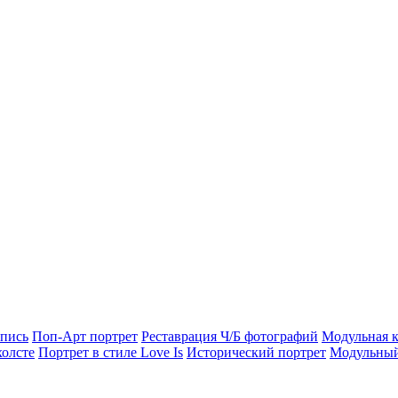
опись
Поп-Арт портрет
Реставрация Ч/Б фотографий
Модульная к
холсте
Портрет в стиле Love Is
Исторический портрет
Модульный