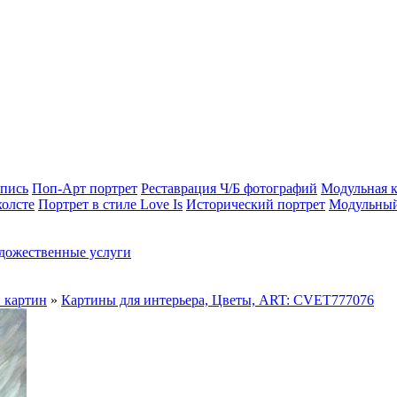
опись
Поп-Арт портрет
Реставрация Ч/Б фотографий
Модульная к
холсте
Портрет в стиле Love Is
Исторический портрет
Модульный
дожественные услуги
 картин
»
Картины для интерьера, Цветы, ART: CVET777076