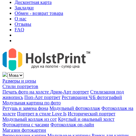
Дисконтная карта
Закладки
Обмен - возврат товара
О нас
Отзывы
FAQ
Размеры и цены
Стили портретов
Печать фото на холсте
Дрим-Арт портрет
Стилизация под
живопись
Поп-Арт портрет
Реставрация Ч/Б фотографий
Модульная картина по фото
Ретушь и замена фона
Модульный фотоколлаж
Фотоколлаж на
холсте
Портрет в стиле Love Is
Исторический портрет
Модульный коллаж из сот
Круглый и овальный холст
Фотокартина с часами
Фотоколлаж он-лайн
Магазин фотокартин
Репродукции картин
Модульные картины
Рамки для картин