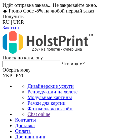
Идёт отправка заказа... Не закрывайте окно.
🔥 Promo Code -5%
на любой первый заказ
Получить
RU
|
UKR
Заказать
Поиск по каталогу
Что ищем?
Оберiть мову
УКР
|
РУС
Дизайнерские услуги
Репродукции на холсте
Модульные картины
Рамки для картин
Фотоколлаж он-лайн
Chat online
Контакты
Доставка
Оплата
Дропшиппинг