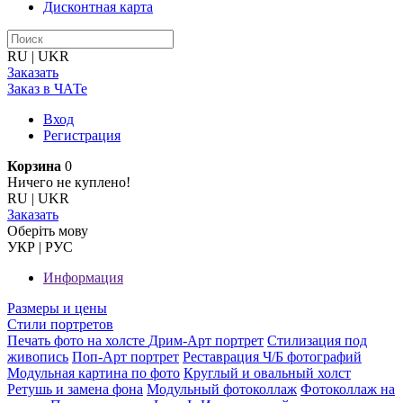
Дисконтная карта
RU
|
UKR
Заказать
Заказ в ЧАТе
Вход
Регистрация
Корзина
0
Ничего не куплено!
RU
|
UKR
Заказать
Оберiть мову
УКР
|
РУС
Информация
Размеры и цены
Стили портретов
Печать фото на холсте
Дрим-Арт портрет
Стилизация под
живопись
Поп-Арт портрет
Реставрация Ч/Б фотографий
Модульная картина по фото
Круглый и овальный холст
Ретушь и замена фона
Модульный фотоколлаж
Фотоколлаж на