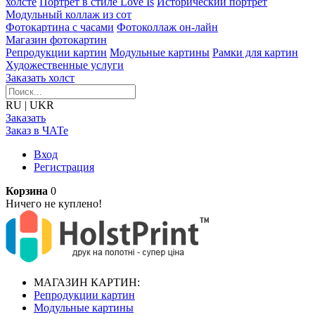
холсте
Портрет в стиле Love Is
Исторический портрет
Модульный коллаж из сот
Фотокартина с часами
Фотоколлаж он-лайн
Магазин фотокартин
Репродукции картин
Модульные картины
Рамки для картин
Художественные услуги
Заказать холст
RU
|
UKR
Заказать
Заказ в ЧАТе
Вход
Регистрация
Корзина
0
Ничего не куплено!
МАГАЗИН КАРТИН:
Репродукции картин
Модульные картины