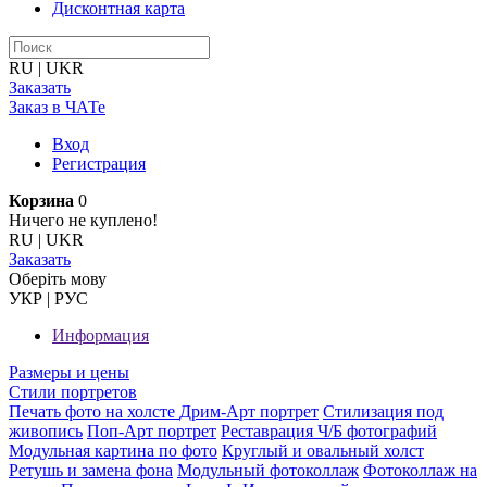
Дисконтная карта
RU
|
UKR
Заказать
Заказ в ЧАТе
Вход
Регистрация
Корзина
0
Ничего не куплено!
RU
|
UKR
Заказать
Оберiть мову
УКР
|
РУС
Информация
Размеры и цены
Стили портретов
Печать фото на холсте
Дрим-Арт портрет
Стилизация под
живопись
Поп-Арт портрет
Реставрация Ч/Б фотографий
Модульная картина по фото
Круглый и овальный холст
Ретушь и замена фона
Модульный фотоколлаж
Фотоколлаж на