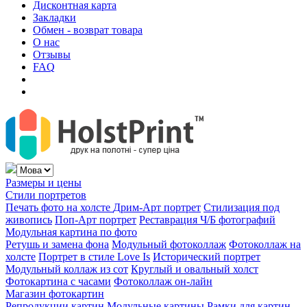
Дисконтная карта
Закладки
Обмен - возврат товара
О нас
Отзывы
FAQ
Размеры и цены
Стили портретов
Печать фото на холсте
Дрим-Арт портрет
Стилизация под
живопись
Поп-Арт портрет
Реставрация Ч/Б фотографий
Модульная картина по фото
Ретушь и замена фона
Модульный фотоколлаж
Фотоколлаж на
холсте
Портрет в стиле Love Is
Исторический портрет
Модульный коллаж из сот
Круглый и овальный холст
Фотокартина с часами
Фотоколлаж он-лайн
Магазин фотокартин
Репродукции картин
Модульные картины
Рамки для картин