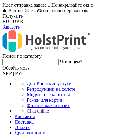
Идёт отправка заказа... Не закрывайте окно.
🔥 Promo Code -5%
на любой первый заказ
Получить
RU
|
UKR
Заказать
Поиск по каталогу
Что ищем?
Оберiть мову
УКР
|
РУС
Дизайнерские услуги
Репродукции на холсте
Модульные картины
Рамки для картин
Фотоколлаж он-лайн
Chat online
Контакты
Доставка
Оплата
Дропшиппинг