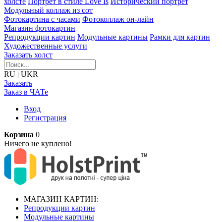
холсте
Портрет в стиле Love Is
Исторический портрет
Модульный коллаж из сот
Фотокартина с часами
Фотоколлаж он-лайн
Магазин фотокартин
Репродукции картин
Модульные картины
Рамки для картин
Художественные услуги
Заказать холст
RU
|
UKR
Заказать
Заказ в ЧАТе
Вход
Регистрация
Корзина
0
Ничего не куплено!
МАГАЗИН КАРТИН:
Репродукции картин
Модульные картины